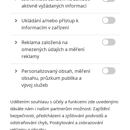

aktivně vyžádaných informací
Počet článků: 18
Číst další
Ukládání a/nebo přístup k

informacím v zařízení
Reklama založená na
Obrázky

omezených údajích a měření
reklamy
Personalizovaný obsah, měření

obsahu, průzkum publika a
vývoj služeb
Počet obrázků: 1
Všechny obrázky
Udělením souhlasu s účely a funkcemi zde uvedenými
dáváte nám i našim partnerům možnost: Zajištění
bezpečnosti, předcházení a zjišťování podvodů a
odstraňování chyb, Poskytování a zobrazování
Komentáře
reklamy a obsahu