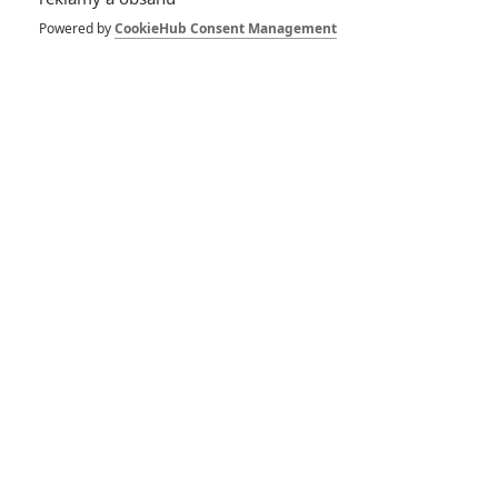
Powered by
CookieHub Consent Management
Počet komentářů: 0
Vstoupit do diskuze
Herec
Predátor: Evoluce
The Star
2018
2017