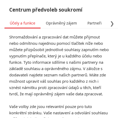
Centrum předvoleb soukromí
❯
Účely a funkce
Oprávněný zájem
Partneři
Pro
Tog
Shromažďování a zpracování dat můžete přijmout
navi
nebo odmítnou najednou pomocí tlačítek níže nebo
můžete přizpůsobit jednotlivé souhlasy zapnutím nebo
vypnutím přepínače, který je u každého účelu nebo
funkce. Tyto informace sdílíme s našimi partnery na
Keegan-
základě souhlasu a oprávněného zájmu. V záložce s
Michael Key
dodavateli najdete seznam našich partnerů. Máte zde
možnost upravit váš souhlas pro každého z nich i
Datum narození:
22.03.1971
vznést námitku proti zpracování údajů u těch, kteří
Místo narození:
Southfield,
tvrdí, že mají oprávněný zájem vaše data zpracovat.
Michigan, USA
Vaše volby zde jsou relevantní pouze pro tuto
TAGY
Keegan-Michael Key
konkrétní stránku. Vaše nastavení a odvolání souhlasu