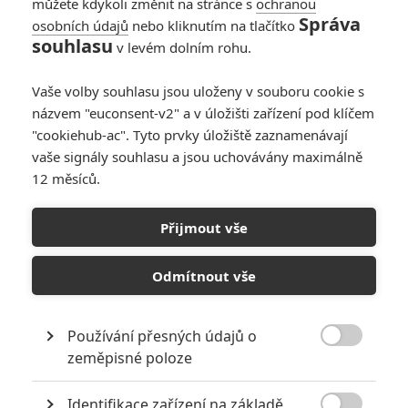
můžete kdykoli změnit na stránce s
ochranou
Správa
osobních údajů
nebo kliknutím na tlačítko
souhlasu
v levém dolním rohu.
Vaše volby souhlasu jsou uloženy v souboru cookie s
Články
názvem "euconsent-v2" a v úložišti zařízení pod klíčem
"cookiehub-ac". Tyto prvky úložiště zaznamenávají
vaše signály souhlasu a jsou uchovávány maximálně
12 měsíců.
Super Mario
galaktický film:
Animované
Přijmout vše
pokračování je tu s 1.
trailerem
Odmítnout vše
Super Mario Bros. ve
Používání přesných údajů o
filmu: Pokračování

zeměpisné poloze
odhalilo název, teaser
a první podrobnosti
Identifikace zařízení na základě