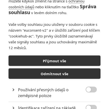
« Předchozí
Další »
můžete kdykoli změnit na stránce s
ochranou
Správa
osobních údajů
nebo kliknutím na tlačítko
souhlasu
v levém dolním rohu.
Vaše volby souhlasu jsou uloženy v souboru cookie s
názvem "euconsent-v2" a v úložišti zařízení pod klíčem
"cookiehub-ac". Tyto prvky úložiště zaznamenávají
vaše signály souhlasu a jsou uchovávány maximálně
12 měsíců.
Přijmout vše
Odmítnout vše
GALERIE
Používání přesných údajů o

zeměpisné poloze
Identifikace zařízení na základě