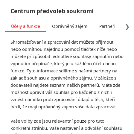
Centrum předvoleb soukromí
❯
Účely a funkce
Oprávněný zájem
Partneři
Pro
Tog
Shromažďování a zpracování dat můžete přijmout
navi
nebo odmítnou najednou pomocí tlačítek níže nebo
můžete přizpůsobit jednotlivé souhlasy zapnutím nebo
vypnutím přepínače, který je u každého účelu nebo
funkce. Tyto informace sdílíme s našimi partnery na
Ben Affleck
základě souhlasu a oprávněného zájmu. V záložce s
dodavateli najdete seznam našich partnerů. Máte zde
Datum narození:
15.08.1972
Místo narození:
Berkeley,
možnost upravit váš souhlas pro každého z nich i
California, USA
vznést námitku proti zpracování údajů u těch, kteří
tvrdí, že mají oprávněný zájem vaše data zpracovat.
Galerie k osobě Ben Affleck
Vaše volby zde jsou relevantní pouze pro tuto
konkrétní stránku. Vaše nastavení a odvolání souhlasu