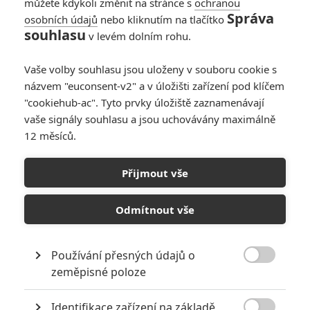
« Předchozí
Další »
můžete kdykoli změnit na stránce s
ochranou
Správa
osobních údajů
nebo kliknutím na tlačítko
souhlasu
v levém dolním rohu.
Vaše volby souhlasu jsou uloženy v souboru cookie s
názvem "euconsent-v2" a v úložišti zařízení pod klíčem
"cookiehub-ac". Tyto prvky úložiště zaznamenávají
vaše signály souhlasu a jsou uchovávány maximálně
12 měsíců.
Přijmout vše
Odmítnout vše
GALERIE
Používání přesných údajů o

zeměpisné poloze
Identifikace zařízení na základě