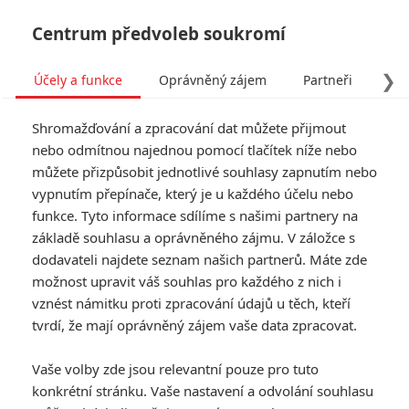
Centrum předvoleb soukromí
❯
Účely a funkce
Oprávněný zájem
Partneři
Pro
Tog
Shromažďování a zpracování dat můžete přijmout
navi
nebo odmítnou najednou pomocí tlačítek níže nebo
můžete přizpůsobit jednotlivé souhlasy zapnutím nebo
vypnutím přepínače, který je u každého účelu nebo
funkce. Tyto informace sdílíme s našimi partnery na
Ben Affleck
základě souhlasu a oprávněného zájmu. V záložce s
dodavateli najdete seznam našich partnerů. Máte zde
Datum narození:
15.08.1972
Místo narození:
Berkeley,
možnost upravit váš souhlas pro každého z nich i
California, USA
vznést námitku proti zpracování údajů u těch, kteří
tvrdí, že mají oprávněný zájem vaše data zpracovat.
Galerie k osobě Ben Affleck
Vaše volby zde jsou relevantní pouze pro tuto
konkrétní stránku. Vaše nastavení a odvolání souhlasu