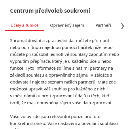
Centrum předvoleb soukromí
❯
Účely a funkce
Oprávněný zájem
Partneři
Pro
Tog
Shromažďování a zpracování dat můžete přijmout
navi
nebo odmítnou najednou pomocí tlačítek níže nebo
můžete přizpůsobit jednotlivé souhlasy zapnutím nebo
vypnutím přepínače, který je u každého účelu nebo
funkce. Tyto informace sdílíme s našimi partnery na
Karl Urban
základě souhlasu a oprávněného zájmu. V záložce s
dodavateli najdete seznam našich partnerů. Máte zde
Datum narození:
07.06.1972
Místo narození:
Wellington,
možnost upravit váš souhlas pro každého z nich i
Nový Zéland
vznést námitku proti zpracování údajů u těch, kteří
tvrdí, že mají oprávněný zájem vaše data zpracovat.
Vaše volby zde jsou relevantní pouze pro tuto
konkrétní stránku. Vaše nastavení a odvolání souhlasu