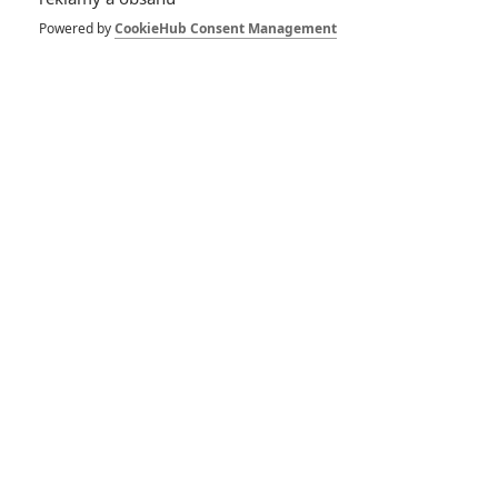
Powered by
CookieHub Consent Management
RECENZE FILMŮ
10
Recenze: Zcela výjimečná Gerta
Schnirch nebarví hnus českých dějin
narůžovo
5
Recenze: Záhada strašidelného
zámku úroveň štědrovečerních
pohádek nepozvedla
8
Recenze: Občanská válka
6
Recenze: Godzilla x Kong: Nové
impérium