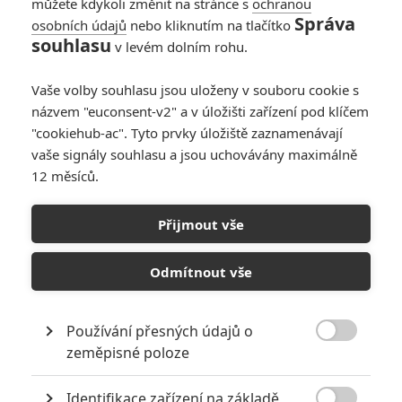
můžete kdykoli změnit na stránce s
ochranou
Správa
osobních údajů
nebo kliknutím na tlačítko
souhlasu
v levém dolním rohu.
Galerie k osobě Karl Urban
Vaše volby souhlasu jsou uloženy v souboru cookie s
názvem "euconsent-v2" a v úložišti zařízení pod klíčem
"cookiehub-ac". Tyto prvky úložiště zaznamenávají
« Předchozí
Další »
vaše signály souhlasu a jsou uchovávány maximálně
12 měsíců.
Přijmout vše
Odmítnout vše
Používání přesných údajů o

zeměpisné poloze
Identifikace zařízení na základě