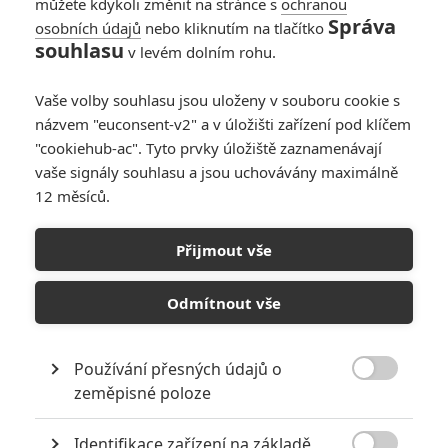
můžete kdykoli změnit na stránce s
ochranou
Správa
osobních údajů
nebo kliknutím na tlačítko
souhlasu
v levém dolním rohu.
Galerie k osobě Karl Urban
Vaše volby souhlasu jsou uloženy v souboru cookie s
názvem "euconsent-v2" a v úložišti zařízení pod klíčem
"cookiehub-ac". Tyto prvky úložiště zaznamenávají
« Předchozí
Další »
vaše signály souhlasu a jsou uchovávány maximálně
12 měsíců.
Přijmout vše
Odmítnout vše
Používání přesných údajů o

zeměpisné poloze
GALERIE
Identifikace zařízení na základě