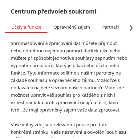
Centrum předvoleb soukromí
❯
Účely a funkce
Oprávněný zájem
Partneři
Pro
Tog
Shromažďování a zpracování dat můžete přijmout
navi
nebo odmítnou najednou pomocí tlačítek níže nebo
můžete přizpůsobit jednotlivé souhlasy zapnutím nebo
vypnutím přepínače, který je u každého účelu nebo
funkce. Tyto informace sdílíme s našimi partnery na
Karl Urban
základě souhlasu a oprávněného zájmu. V záložce s
dodavateli najdete seznam našich partnerů. Máte zde
Datum narození:
07.06.1972
Místo narození:
Wellington,
možnost upravit váš souhlas pro každého z nich i
Nový Zéland
vznést námitku proti zpracování údajů u těch, kteří
tvrdí, že mají oprávněný zájem vaše data zpracovat.
Vaše volby zde jsou relevantní pouze pro tuto
konkrétní stránku. Vaše nastavení a odvolání souhlasu