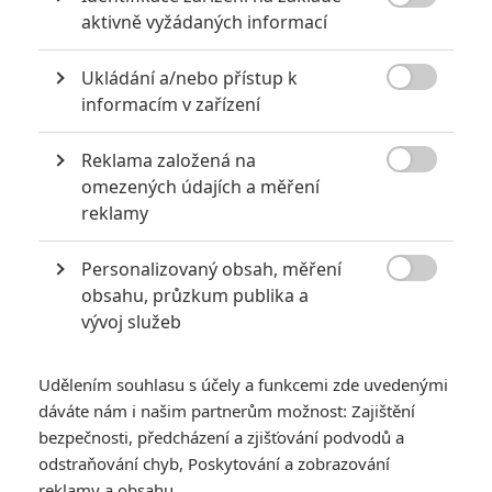

aktivně vyžádaných informací
Ukládání a/nebo přístup k

informacím v zařízení
Reklama založená na

omezených údajích a měření
reklamy
Personalizovaný obsah, měření

obsahu, průzkum publika a
vývoj služeb
Udělením souhlasu s účely a funkcemi zde uvedenými
dáváte nám i našim partnerům možnost: Zajištění
bezpečnosti, předcházení a zjišťování podvodů a
RECENZE FILMŮ
odstraňování chyb, Poskytování a zobrazování
reklamy a obsahu