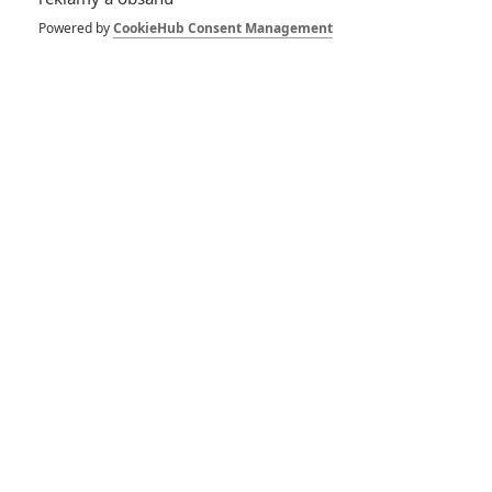
10
Recenze: Zcela výjimečná Gerta
Powered by
CookieHub Consent Management
Schnirch nebarví hnus českých dějin
narůžovo
5
Recenze: Záhada strašidelného
zámku úroveň štědrovečerních
pohádek nepozvedla
8
Recenze: Občanská válka
6
Recenze: Godzilla x Kong: Nové
impérium
8
Recenze: Opičí muž