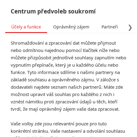
Centrum předvoleb soukromí
❯
Účely a funkce
Oprávněný zájem
Partneři
Pro
Tog
Shromažďování a zpracování dat můžete přijmout
navi
nebo odmítnou najednou pomocí tlačítek níže nebo
můžete přizpůsobit jednotlivé souhlasy zapnutím nebo
vypnutím přepínače, který je u každého účelu nebo
funkce. Tyto informace sdílíme s našimi partnery na
Bill Hader
základě souhlasu a oprávněného zájmu. V záložce s
dodavateli najdete seznam našich partnerů. Máte zde
Datum narození:
07.06.1978
možnost upravit váš souhlas pro každého z nich i
Místo narození:
Tulsa,
Oklahoma, USA
vznést námitku proti zpracování údajů u těch, kteří
tvrdí, že mají oprávněný zájem vaše data zpracovat.
TAGY
Bill Hader
Vaše volby zde jsou relevantní pouze pro tuto
konkrétní stránku. Vaše nastavení a odvolání souhlasu