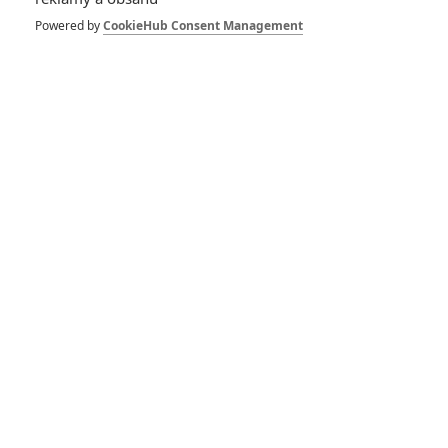
Powered by
CookieHub Consent Management
1 | 2021-03-23 19:49:18
1
Počet komentářů: 3
Vstoupit do diskuze
Herec