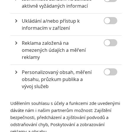

aktivně vyžádaných informací
Počet článků: 32
Číst další
Ukládání a/nebo přístup k

informacím v zařízení
Obrázky
Reklama založená na

omezených údajích a měření
reklamy
Personalizovaný obsah, měření

obsahu, průzkum publika a
vývoj služeb
Počet obrázků: 1
Všechny obrázky
Udělením souhlasu s účely a funkcemi zde uvedenými
dáváte nám i našim partnerům možnost: Zajištění
bezpečnosti, předcházení a zjišťování podvodů a
Komentáře
odstraňování chyb, Poskytování a zobrazování
reklamy a obsahu