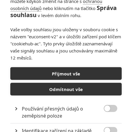
můžete kdykoli změnit na stránce s
ochranou
Správa
osobních údajů
nebo kliknutím na tlačítko
souhlasu
v levém dolním rohu.
Vaše volby souhlasu jsou uloženy v souboru cookie s
názvem "euconsent-v2" a v úložišti zařízení pod klíčem
Články
"cookiehub-ac". Tyto prvky úložiště zaznamenávají
vaše signály souhlasu a jsou uchovávány maximálně
12 měsíců.
Kocour v klobouku:
Proslulý kouzelný
Přijmout vše
hrdina míří do
českých kin
Odmítnout vše
Barry: Zabiják stydlín
je zpátky
Používání přesných údajů o

zeměpisné poloze
Identifikace zařízení na základě