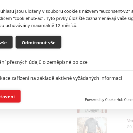
uhlasu jsou uloženy v souboru cookie s názvem "euconsent-v2" a 
klíčem "cookiehub-ac". Tyto prvky úložiště zaznamenávají vaše si
Pa
20
sou uchovávány maximálně 12 měsíců.
vše
Odmítnout vše
3, 
20
ání přesných údajů o zeměpisné poloze
ikace zařízení na základě aktivně vyžádaných informací
Th
20
í a/nebo přístup k informacím v zařízení
stavení
Powered by
CookieHub Cons
a založená na omezených údajích a měření reklamy
Ve
alizovaný obsah, měření obsahu, průzkum publika a vývoj
20