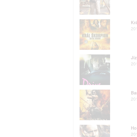
hlasu s účely a funkcemi zde uvedenými dáváte nám i našim pa
Kr
štění bezpečnosti, předcházení a zjišťování podvodů a odstraňov
20
a zobrazování reklamy a obsahu
Jí
20
Ba
20
Ho
20