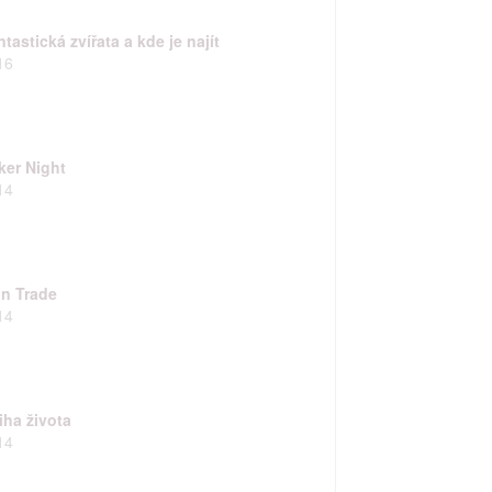
tastická zvířata a kde je najít
16
ker Night
14
in Trade
14
iha života
14