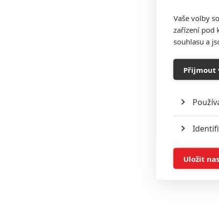
Vaše volby so
zařízení pod 
souhlasu a j
Přijmout 
Použív
Identif
Ukládán
Uložit na
Reklam
Person