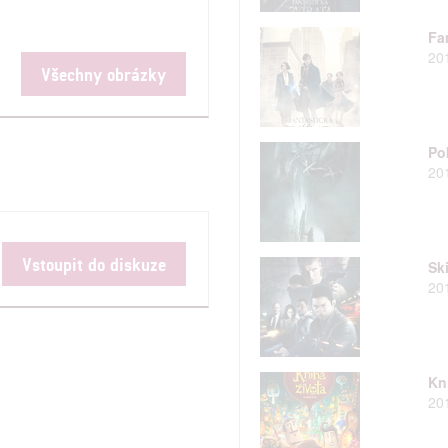
Fan
20
Všechny obrázky
Po
20
Vstoupit do diskuze
Sk
20
Kn
20