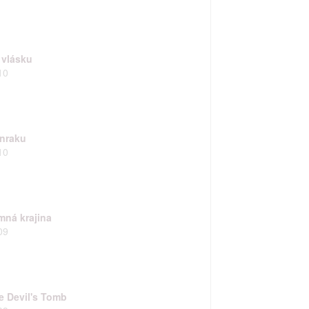
 vlásku
10
nraku
10
mná krajina
09
e Devil's Tomb