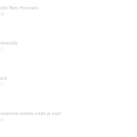
cific Rim: Povstání
18
tersville
17
uck
17
tastická zvířata a kde je najít
16