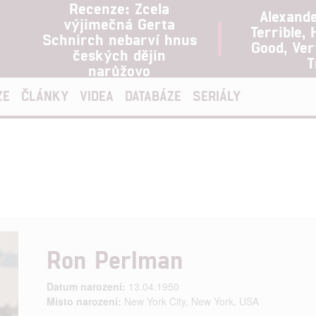
Recenze: Zcela
Alexand
výjimečná Gerta
Terrible, 
Schnirch nebarví hnus
Good, Ve
českých dějin
T
narůžovo
ZE
ČLÁNKY
VIDEA
DATABÁZE
SERIÁLY
Ron Perlman
Datum narození:
13.04.1950
Místo narození:
New York City, New York, USA