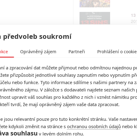
13
20
 předvoleb soukromí
Ki
nkce
Oprávněný zájem
Partneři
Prohlášení o cookie
20
í a zpracování dat můžete přijmout nebo odmítnou najednou po
žete přizpůsobit jednotlivé souhlasy zapnutím nebo vypnutím pře
účelu nebo funkce. Tyto informace sdílíme s našimi partnery na 
Pe
rávněného zájmu. V záložce s dodavateli najdete seznam našich 
20
ost upravit váš souhlas pro každého z nich i vznést námitku pro
 kteří tvrdí, že mají oprávněný zájem vaše data zpracovat.
e jsou relevantní pouze pro tuto konkrétní stránku. Vaše nastave
Li
ete kdykoli změnit na stránce s
ochranou osobních údajů
nebo kl
20
áva souhlasu
v levém dolním rohu.