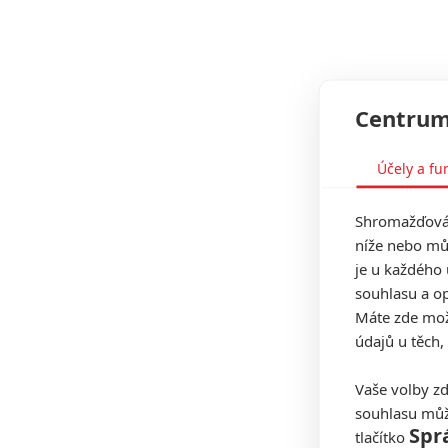
Centrum
Účely a fu
Shromažďován
níže nebo mů
je u každého 
souhlasu a op
Máte zde možn
údajů u těch,
Vaše volby zd
souhlasu můž
Spr
tlačítko