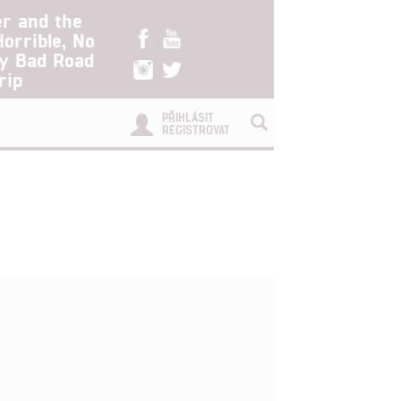
er and the
Horrible, No
ry Bad Road
rip
PŘIHLÁSIT
REGISTROVAT