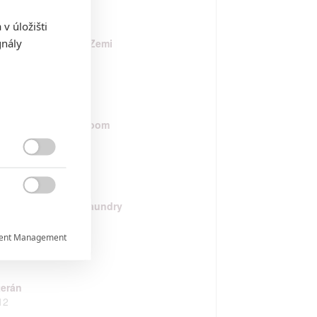
v úložišti
gnály
cific Rim - Útok na Zemi
13
2, 1... Frankie Go Boom
12


e Punisher: Dirty Laundry
12
ent Management


terán
12
