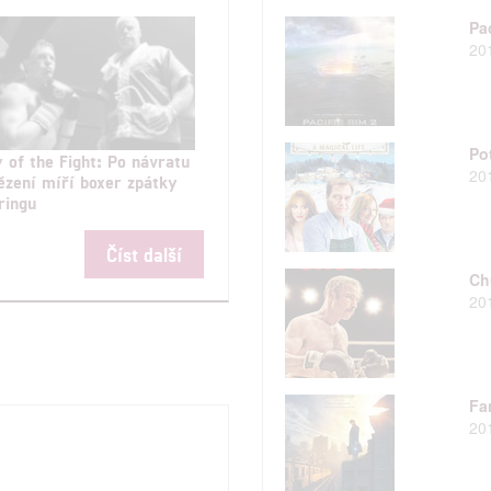
Pa
20
Pot
 of the Fight: Po návratu
20
ězení míří boxer zpátky
ringu
Číst další
Ch
20
Fan
20