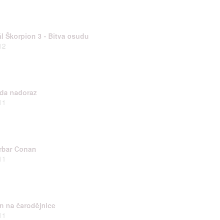
rtnerům
ál Škorpion 3 - Bitva osudu
ání chyb,
12
zda nadoraz
11
rbar Conan
11
n na čarodějnice
11