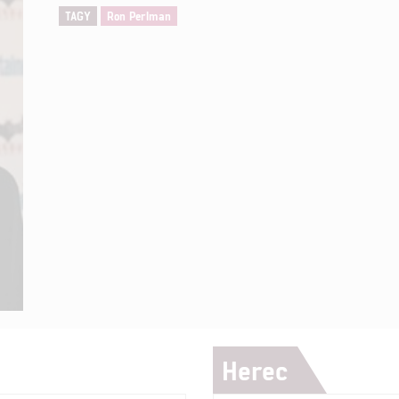
TAGY
Ron Perlman
Herec