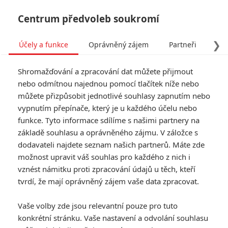
Centrum předvoleb soukromí
❯
Účely a funkce
Oprávněný zájem
Partneři
Pro
Tog
Shromažďování a zpracování dat můžete přijmout
navi
nebo odmítnou najednou pomocí tlačítek níže nebo
můžete přizpůsobit jednotlivé souhlasy zapnutím nebo
vypnutím přepínače, který je u každého účelu nebo
funkce. Tyto informace sdílíme s našimi partnery na
Joey King
základě souhlasu a oprávněného zájmu. V záložce s
dodavateli najdete seznam našich partnerů. Máte zde
Datum narození:
30.07.1999
možnost upravit váš souhlas pro každého z nich i
Místo narození:
Los Angeles,
California, USA
vznést námitku proti zpracování údajů u těch, kteří
tvrdí, že mají oprávněný zájem vaše data zpracovat.
TAGY
Joey King
Vaše volby zde jsou relevantní pouze pro tuto
konkrétní stránku. Vaše nastavení a odvolání souhlasu
Články