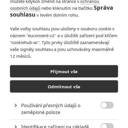
můžete kdykoli změnit na stránce s
ochranou
Správa
osobních údajů
nebo kliknutím na tlačítko
souhlasu
v levém dolním rohu.
Magická posedlost 2:
Sandra Bullock a
Vaše volby souhlasu jsou uloženy v souboru cookie s
Nicole Kidman znovu
názvem "euconsent-v2" a v úložišti zařízení pod klíčem
kouzlí - je tu trailer
"cookiehub-ac". Tyto prvky úložiště zaznamenávají
vaše signály souhlasu a jsou uchovávány maximálně
12 měsíců.
Rodinná aféra:
Nafrněný Zac Efron
randí s mámou své
Přijmout vše
asistentky
Odmítnout vše
Počet článků: 28
Číst další
Používání přesných údajů o

zeměpisné poloze
Obrázky
Identifikace zařízení na základě