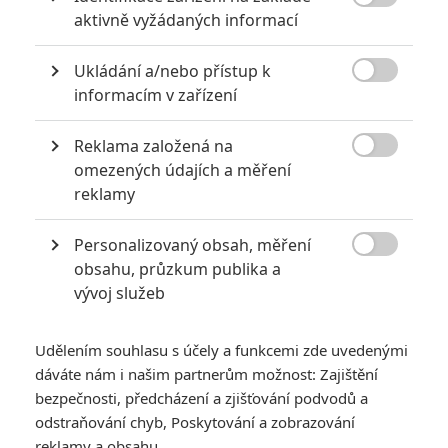

aktivně vyžádaných informací
Ukládání a/nebo přístup k

informacím v zařízení
Reklama založená na
Počet obrázků: 1
Všechny obrázky

omezených údajích a měření
reklamy
Personalizovaný obsah, měření

Komentáře
obsahu, průzkum publika a
vývoj služeb
Počet komentářů: 0
Udělením souhlasu s účely a funkcemi zde uvedenými
Vstoupit do diskuze
dáváte nám i našim partnerům možnost: Zajištění
bezpečnosti, předcházení a zjišťování podvodů a
odstraňování chyb, Poskytování a zobrazování
reklamy a obsahu