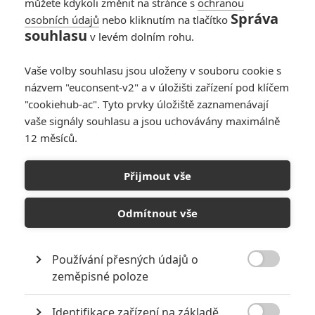
můžete kdykoli změnit na stránce s
ochranou
Správa
osobních údajů
nebo kliknutím na tlačítko
souhlasu
v levém dolním rohu.
Vaše volby souhlasu jsou uloženy v souboru cookie s
názvem "euconsent-v2" a v úložišti zařízení pod klíčem
Články
"cookiehub-ac". Tyto prvky úložiště zaznamenávají
vaše signály souhlasu a jsou uchovávány maximálně
12 měsíců.
Anthropoid: Atentát
na Heydricha s
Přijmout vše
českou účastí
Odmítnout vše
Recenze: Hořící keř
Používání přesných údajů o

zeměpisné poloze
Identifikace zařízení na základě