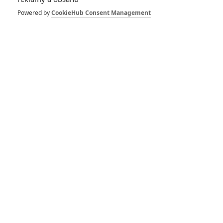
Powered by
CookieHub Consent Management
Počet komentářů: 0
Vstoupit do diskuze
Herec
Všechno nebo nic
Tenkrát v ráji
2017
2016