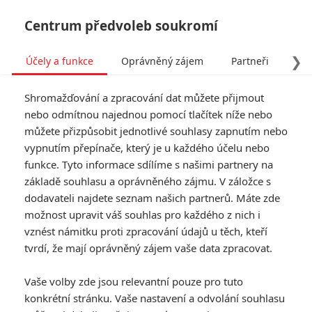
Centrum předvoleb soukromí
❯
Účely a funkce
Oprávněný zájem
Partneři
Pro
Tog
Shromažďování a zpracování dat můžete přijmout
navi
nebo odmítnou najednou pomocí tlačítek níže nebo
můžete přizpůsobit jednotlivé souhlasy zapnutím nebo
vypnutím přepínače, který je u každého účelu nebo
funkce. Tyto informace sdílíme s našimi partnery na
Jan Budař
základě souhlasu a oprávněného zájmu. V záložce s
dodavateli najdete seznam našich partnerů. Máte zde
Datum narození:
31.07.1977
možnost upravit váš souhlas pro každého z nich i
Místo narození:
Frýdlant v
Čechách, Československo
vznést námitku proti zpracování údajů u těch, kteří
tvrdí, že mají oprávněný zájem vaše data zpracovat.
TAGY
Jan Budař
Vaše volby zde jsou relevantní pouze pro tuto
konkrétní stránku. Vaše nastavení a odvolání souhlasu