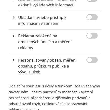

aktivně vyžádaných informací
Počet článků: 5
Číst další
Ukládání a/nebo přístup k

informacím v zařízení
Obrázky
Reklama založená na

omezených údajích a měření
reklamy
Personalizovaný obsah, měření

obsahu, průzkum publika a
vývoj služeb
Počet obrázků: 1
Všechny obrázky
Udělením souhlasu s účely a funkcemi zde uvedenými
dáváte nám i našim partnerům možnost: Zajištění
bezpečnosti, předcházení a zjišťování podvodů a
Komentáře
odstraňování chyb, Poskytování a zobrazování
reklamy a obsahu