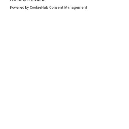
Powered by
CookieHub Consent Management
RECENZE FILMŮ
10
Recenze: Zcela výjimečná Gerta
Schnirch nebarví hnus českých dějin
narůžovo
5
Recenze: Záhada strašidelného
zámku úroveň štědrovečerních
pohádek nepozvedla
8
Recenze: Občanská válka
Recenze: Godzilla x Kong: Nové