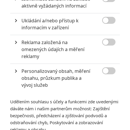
Strašně to bilo do očí. Měli počkat ještě pár let.

aktivně vyžádaných informací
Ukládání a/nebo přístup k

informacím v zařízení
Reklama založená na

omezených údajích a měření
PŘIDAT NOVÝ KOMENTÁŘ
reklamy
Pro psaní komentářů, se přihlašte.
Personalizovaný obsah, měření
Rogue One: A Star

obsahu, průzkum publika a
Wars Story
vývoj služeb
10.12.2016 | USA
Akční, Sci-Fi, Dobrodružný,
Udělením souhlasu s účely a funkcemi zde uvedenými
Fantasy
dáváte nám i našim partnerům možnost: Zajištění
bezpečnosti, předcházení a zjišťování podvodů a
Info o filmu
odstraňování chyb, Poskytování a zobrazování
reklamy a obsahu