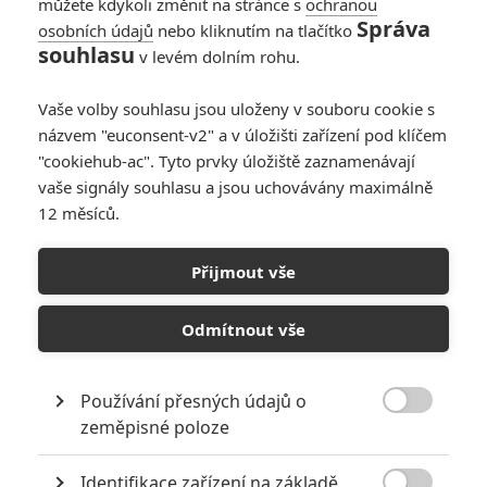
můžete kdykoli změnit na stránce s
ochranou
Gorilák | 2017-01-06 10:06:55 |
0
0
Správa
osobních údajů
nebo kliknutím na tlačítko
Starfish: Souhlasím. Jinak podle mě je u digitálních postav
souhlasu
v levém dolním rohu.
pořád hlavní problém s očima. Ale přítelkyně byla třeba
překvapená, když jsem jí řekl, že je CGI.
Vaše volby souhlasu jsou uloženy v souboru cookie s
názvem "euconsent-v2" a v úložišti zařízení pod klíčem
"cookiehub-ac". Tyto prvky úložiště zaznamenávají
vaše signály souhlasu a jsou uchovávány maximálně
12 měsíců.
Starfish | 2017-01-05 22:50:17 |
0
0
Tak hrozný to nebylo. Pořád si myslím, že byl Tarkin byl
jedním z prvních digitálních lidí co byl téměř uvěřitelný. Bylo
Přijmout vše
by špatný kdyby nás dokázala oblbnout digitální simulace.
Hlavním problémem podle mě je, že "fanouškům" se
Odmítnout vše
nezavděčíš. Kdyby ho přeobsadili bylo by to horší, to by
bylo keců.
Používání přesných údajů o

zeměpisné poloze
Aleš84 | 2017-01-05 21:04:12 |
0
0
Identifikace zařízení na základě