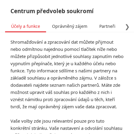
Centrum předvoleb soukromí
❯
Účely a funkce
Oprávněný zájem
Partneři
Pro
Tog
Shromažďování a zpracování dat můžete přijmout
navi
nebo odmítnou najednou pomocí tlačítek níže nebo
můžete přizpůsobit jednotlivé souhlasy zapnutím nebo
Rogue One: Oživení Tarkina
vypnutím přepínače, který je u každého účelu nebo
funkce. Tyto informace sdílíme s našimi partnery na
- technické podrobnosti a
základě souhlasu a oprávněného zájmu. V záložce s
video
dodavateli najdete seznam našich partnerů. Máte zde
možnost upravit váš souhlas pro každého z nich i
Napsal:
vznést námitku proti zpracování údajů u těch, kteří
Petr Slavík - (Anarvin)
, 05.01.2017 19:20
tvrdí, že mají oprávněný zájem vaše data zpracovat.
KOMENTÁŘE
3
Vaše volby zde jsou relevantní pouze pro tuto
konkrétní stránku. Vaše nastavení a odvolání souhlasu