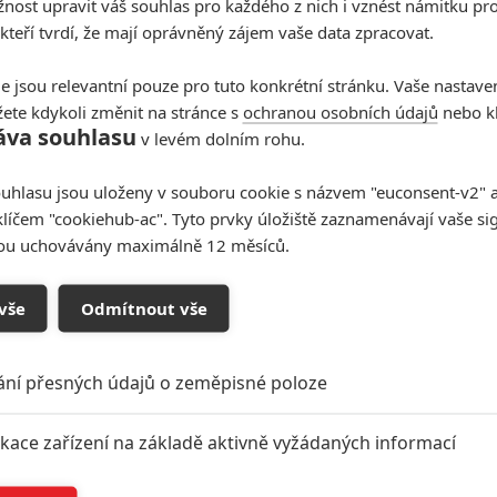
ost upravit váš souhlas pro každého z nich i vznést námitku pro
 kteří tvrdí, že mají oprávněný zájem vaše data zpracovat.
e jsou relevantní pouze pro tuto konkrétní stránku. Vaše nastave
ete kdykoli změnit na stránce s
ochranou osobních údajů
nebo kl
áva souhlasu
v levém dolním rohu.
uhlasu jsou uloženy v souboru cookie s názvem "euconsent-v2" a 
klíčem "cookiehub-ac". Tyto prvky úložiště zaznamenávají vaše si
sou uchovávány maximálně 12 měsíců.
vše
Odmítnout vše
ání přesných údajů o zeměpisné poloze
ikace zařízení na základě aktivně vyžádaných informací