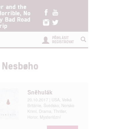
er and the
Horrible, No
ry Bad Road
rip
PŘIHLÁSIT
REGISTROVAT
a Nesbøho
Sněhulák
20.10.2017 | USA, Velká
Británie, Švédsko, Norsko
Krimi, Drama, Thriller,
Horor, Mysteriózní