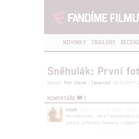
NOVINKY
TRAILERY
RECEN
Sněhulák: První fo
Napsal:
Petr Slavík - (Anarvin)
, 02.01.2017 
KOMENTÁŘE
1
bSaR
| 2017-01-02 22:45:07 |
0
No helemese... Já si Fassbendera v
autora Jefferyho Deavera v nějaké mi