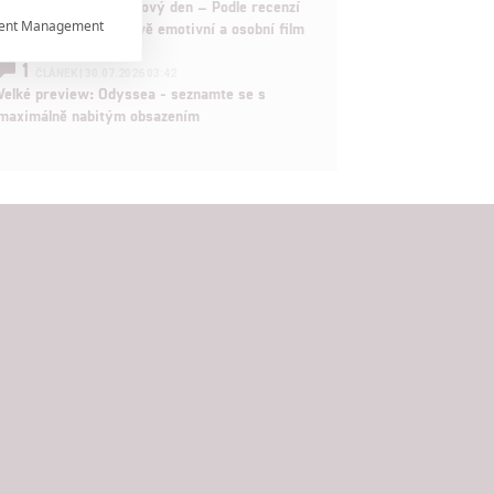
Spider-Man: Zbrusu nový den – Podle recenzí
ent Management

máme čekat překvapivě emotivní a osobní film
1
ČLÁNEK | 30.07.2026 03:42

Velké preview: Odyssea - seznamte se s
maximálně nabitým obsazením

rtnerům
ání chyb,