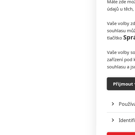
Máte zde možn
údajů u těch,
Vaše volby zd
souhlasu můž
Spr
tlačítko
Vaše volby so
zařízení pod 
souhlasu a j
Přijmout 
Použív
Identif