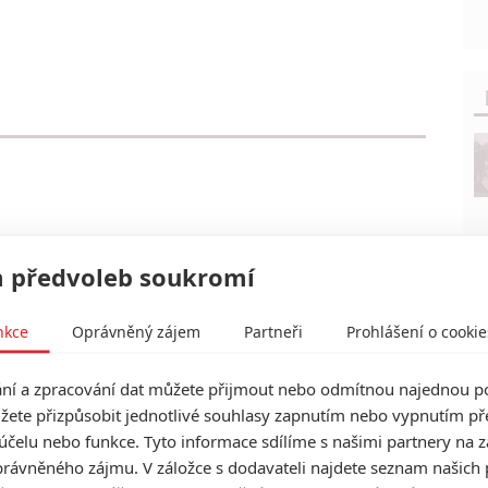
 předvoleb soukromí
nkce
Oprávněný zájem
Partneři
Prohlášení o cookie
í a zpracování dat můžete přijmout nebo odmítnou najednou po
žete přizpůsobit jednotlivé souhlasy zapnutím nebo vypnutím pře
účelu nebo funkce. Tyto informace sdílíme s našimi partnery na 
rávněného zájmu. V záložce s dodavateli najdete seznam našich 