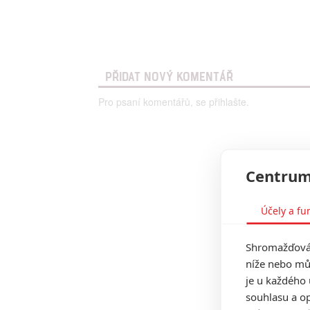
PŘIDAT NOVÝ KOMENTÁŘ
Pro psaní komentářů, se přihlašte.
Centrum
Účely a fu
Shromažďován
níže nebo mů
je u každého 
souhlasu a op