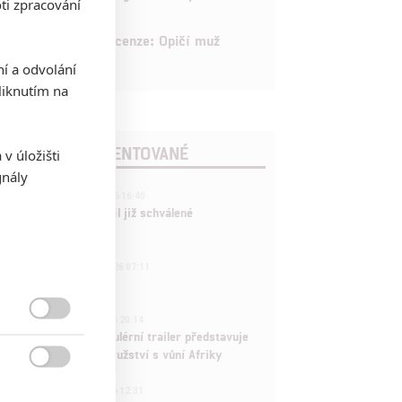
ti zpracování
8
Recenze: Opičí muž
ní a odvolání
iknutím na
POSLEDNÍ KOMENTOVANÉ
v úložišti
gnály
3
ČLÁNEK | 01.08.2026 16:40
Marvel nečekaně zrušil již schválené
pokračování
433
FILM | 01.08.2026 07:11
拆彈專家
1
ČLÁNEK | 30.07.2026 20:14

Děti krve a kostí: Regulérní trailer představuje
akční fantasy dobrodružství s vůní Afriky

1
ČLÁNEK | 30.07.2026 12:31