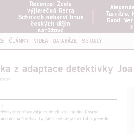
Recenze: Zcela
Alexand
výjimečná Gerta
Terrible, 
Schnirch nebarví hnus
Good, Ve
českých dějin
T
narůžovo
ZE
ČLÁNKY
VIDEA
DATABÁZE
SERIÁLY
tka z adaptace detektivky Jo
22:07
0
ždycky představoval jako detektiva Lincolna Rhyma
nisérii na Netflixu. To jsem zvědav jak se tohle povede.