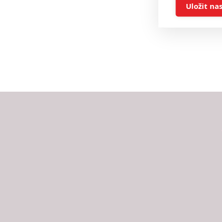
Ukládán
Uložit na
Reklam
Person
služeb
Udělením sou
možnost: Zaji
Poskytování 