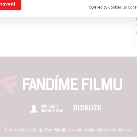
í a/nebo přístup k informacím v zařízení
stavení
Powered by
CookieHub Cons
a založená na omezených údajích a měření reklamy
alizovaný obsah, měření obsahu, průzkum publika a vývoj
hlasu s účely a funkcemi zde uvedenými dáváte nám i našim pa
štění bezpečnosti, předcházení a zjišťování podvodů a odstraňov
a zobrazování reklamy a obsahu
DISKUZE
PŘIHLÁSIT
REGISTROVAT
Šéfredaktor webu je
Petr Slavík
, e-mail
redakce@fandimefilmu.cz