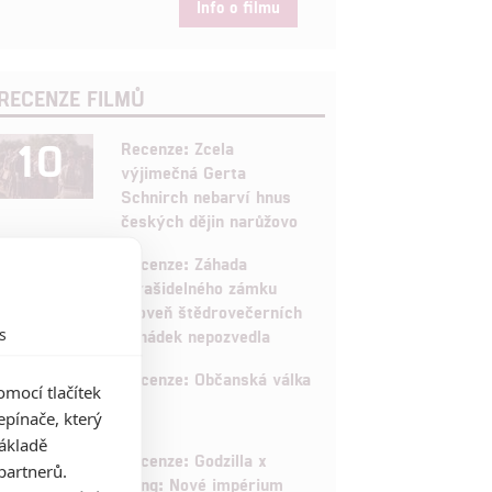
Info o filmu
RECENZE FILMŮ
10
Recenze: Zcela
výjimečná Gerta
Schnirch nebarví hnus
českých dějin narůžovo
5
Recenze: Záhada
strašidelného zámku
úroveň štědrovečerních
s
pohádek nepozvedla
8
Recenze: Občanská válka
mocí tlačítek
pínače, který
základě
6
Recenze: Godzilla x
partnerů.
Kong: Nové impérium