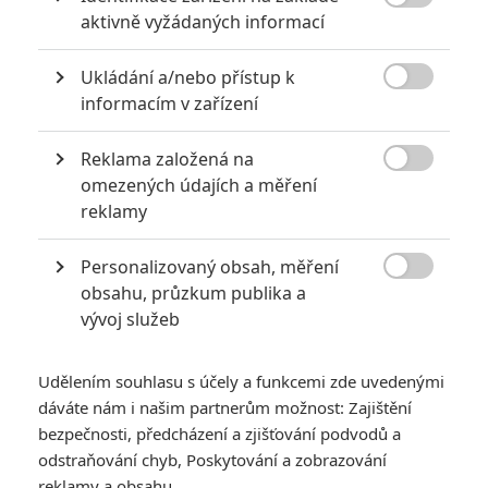
při bitvě na letišti a když Stark recrutoval Spidermana.Jinak

aktivně vyžádaných informací
souhlasím,že Force Awaken je dobrý
film,ale ničím moc nevyčnivá,ale stejné
Ukládání a/nebo přístup k
to podle mě bylo u Jurskýho světa,který

informacím v zařízení
byl taky dobře natočený, ale že by se
jednalo o něco úchvatného a zapamatováníhodného to si
taky
Reklama založená na

nemyslím a přesto vydělal hodně.
omezených údajích a měření
reklamy
Personalizovaný obsah, měření

obsahu, průzkum publika a
..... | 2016-12-11 19:08:27 |
0
0
vývoj služeb
Jeste aby ne, taky jde o zamori. Tam za velkou louzi jim
staci videt X-Wing a hned jsou v nostalgickem nebi, jako v
pripade Ep-VII: Force Recycled.
Udělením souhlasu s účely a funkcemi zde uvedenými
dáváte nám i našim partnerům možnost: Zajištění
bezpečnosti, předcházení a zjišťování podvodů a
odstraňování chyb, Poskytování a zobrazování
reklamy a obsahu