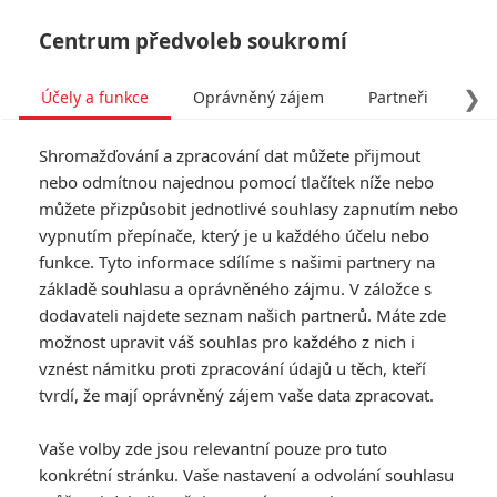
Centrum předvoleb soukromí
❯
Účely a funkce
Oprávněný zájem
Partneři
Pro
Tog
Shromažďování a zpracování dat můžete přijmout
navi
nebo odmítnou najednou pomocí tlačítek níže nebo
můžete přizpůsobit jednotlivé souhlasy zapnutím nebo
Rogue One: Star Wars
vypnutím přepínače, který je u každého účelu nebo
funkce. Tyto informace sdílíme s našimi partnery na
Story: První ohlasy ze
základě souhlasu a oprávněného zájmu. V záložce s
zámoří jsou nadšené
dodavateli najdete seznam našich partnerů. Máte zde
možnost upravit váš souhlas pro každého z nich i
Napsal:
vznést námitku proti zpracování údajů u těch, kteří
Petr Slavík - (Anarvin)
, 11.12.2016 08:24
tvrdí, že mají oprávněný zájem vaše data zpracovat.
KOMENTÁŘE
15
Vaše volby zde jsou relevantní pouze pro tuto
konkrétní stránku. Vaše nastavení a odvolání souhlasu