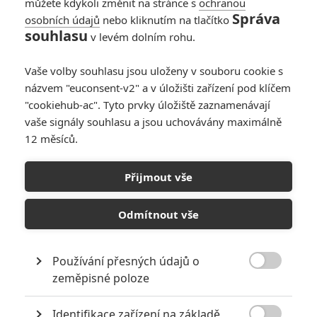
můžete kdykoli změnit na stránce s
ochranou
Pravdoláskař! | 2016-12-12 05:09:23 |
0
0
Správa
osobních údajů
nebo kliknutím na tlačítko
Ty samé ''ohlasy'' také tvrdili, že sračkoidní souboj
souhlasu
v levém dolním rohu.
Netopýra se Sliponošem je nejlepší komiksovkou všech
dob… takže dokud se o tom nepřesvědčím na vlastní bulvy,
Vaše volby souhlasu jsou uloženy v souboru cookie s
neuvěřím
názvem "euconsent-v2" a v úložišti zařízení pod klíčem
"cookiehub-ac". Tyto prvky úložiště zaznamenávají
Martin
vaše signály souhlasu a jsou uchovávány maximálně
TFA je filmem jedině na jedno shlédnutí na velkém plátně,
mimo něho k dnešnímu dni u mě spadl z nadšených 9/10 k
12 měsíců.
nekoukatelným 4/10...
Přijmout vše
Odmítnout vše
Daniellll' | 2016-12-11 19:34:20 |
0
2
Martin:No Náhodou Civil War byl
Používání přesných údajů o
celkem temný s ponurou atmosférou.

zeměpisné poloze
Že by se člověk u filmu nějak výrazně
smál vtipům to fakt ne, především
oproti ostatním Marvel filmům.Snad jen
Identifikace zařízení na základě