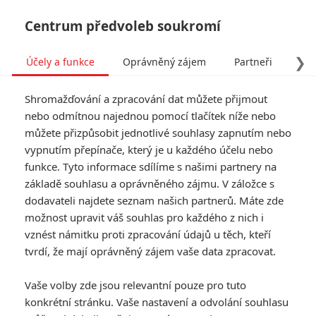
Centrum předvoleb soukromí
❯
Účely a funkce
Oprávněný zájem
Partneři
Pro
Tog
Shromažďování a zpracování dat můžete přijmout
navi
nebo odmítnou najednou pomocí tlačítek níže nebo
můžete přizpůsobit jednotlivé souhlasy zapnutím nebo
Thor: Ragnarok začíná
vypnutím přepínače, který je u každého účelu nebo
funkce. Tyto informace sdílíme s našimi partnery na
nabírat božské rozměry
základě souhlasu a oprávněného zájmu. V záložce s
dodavateli najdete seznam našich partnerů. Máte zde
Napsal:
Aleš N. - (Nyar)
, 31.07.2016 10:28
možnost upravit váš souhlas pro každého z nich i
vznést námitku proti zpracování údajů u těch, kteří
KOMENTÁŘE
5
tvrdí, že mají oprávněný zájem vaše data zpracovat.
Vaše volby zde jsou relevantní pouze pro tuto
konkrétní stránku. Vaše nastavení a odvolání souhlasu
Emma | 2016-07-31 19:42:20 |
0
0