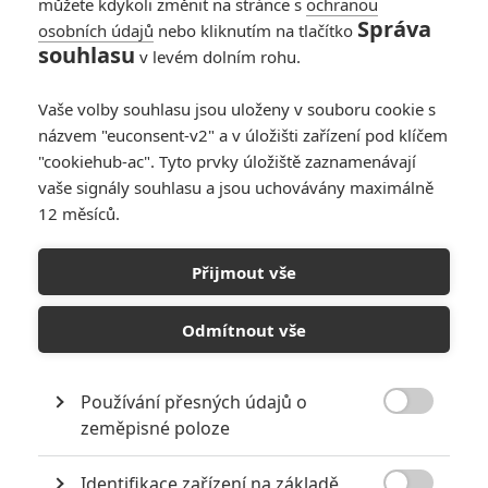
Doufám, že ve výsledku budou některé odhalené detaily a
můžete kdykoli změnit na stránce s
ochranou
Správa
především postavy jen dokreslovat hlavní příběh pomocí
osobních údajů
nebo kliknutím na tlačítko
souhlasu
cameí, protože pokud by měla každá mít více prostoru a
v levém dolním rohu.
svou vlastní linku, nevěřím, že je v lidských silách takový
nářez ukočírovat. Herci sice tvrdí, že film má "geniální
Vaše volby souhlasu jsou uloženy v souboru cookie s
scénář", ale raději zůstávám skeptická. Přijde mi toho
názvem "euconsent-v2" a v úložišti zařízení pod klíčem
prostě nějak moc...
"cookiehub-ac". Tyto prvky úložiště zaznamenávají
vaše signály souhlasu a jsou uchovávány maximálně
12 měsíců.
Lune
| 2016-07-31 12:26:44 |
0
0
Přijmout vše
Fenris? Nemá to být Fenrir?
Odmítnout vše
Používání přesných údajů o
Fimi
| 2016-07-31 11:42:30 |
0
0

zeměpisné poloze
no on Thanos je potomkem Eternals a Deviants které také
vytvořily Celestiáni, takže jsem rád že alespon tohoto se
Identifikace zařízení na základě
trochu podrží....super další skvělá zpráva, ale nevim zda