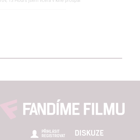
rov, 13 Hours jsem včera v kině prospal
hlasu s účely a funkcemi zde uvedenými dáváte nám i našim pa
štění bezpečnosti, předcházení a zjišťování podvodů a odstraňov
a zobrazování reklamy a obsahu
DISKUZE
PŘIHLÁSIT
REGISTROVAT