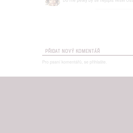
Do mé pětky by se nejspíš vešel Ost
Udělením sou
možnost: Zaji
Poskytování 
PŘIDAT NOVÝ KOMENTÁŘ
Pro psaní komentářů, se přihlašte.