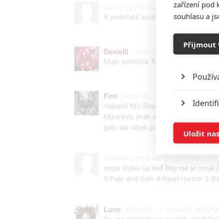
zařízení pod 
Martin | 2016-02-13 19:45:50 |
0
souhlasu a j
V podstatě souhla s tímto výběrem 
Přijmout 
Danielll
| 2016-02-13 18:37:00 |
Moje osmička Transformers jedna 
Použív
Fimi
| 2016-02-13 12:17:27 |
0
Identif
nejlepší film Baye je jednoznačně
Mizerové, jinak asi nic....13 hodin j
gain tak nějak průměr
Ukládán
Uložit na
Reklam
thornhill | 2016-02-13 12:15:28 |
0
moja topka (aj keď Bay nie je moja 
5-Pain and Gain 4-Pearl Harbor 3-
Person
služeb
Lune
| 2016-02-13 10:56:52 |
0