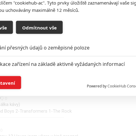
klíčem "cookiehub-ac". Tyto prvky úložiště zaznamenávají vaše si
0
sou uchovávány maximálně 12 měsíců.
Ostrov mě nechytl a Vojáky z benghází jsem neviděl
vše
Odmítnout vše
0
0
až osm :-DD
ání přesných údajů o zeměpisné poloze
0
ikace zařízení na základě aktivně vyžádaných informací
 The Rock, o tom žádný, potom možná Armagedon a
sem ještě neviděl, Tetris jednička maximálně a Pain and
í a/nebo přístup k informacím v zařízení
stavení
Powered by
CookieHub Cons
a založená na omezených údajích a měření reklamy
0
šálka kávy)
Bad Boys 2-Transformers 1-The Rock
alizovaný obsah, měření obsahu, průzkum publika a vývoj
0