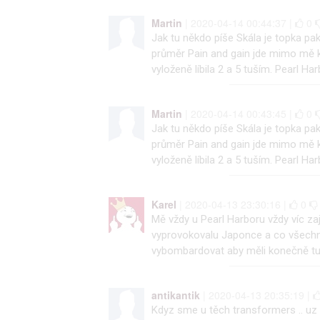
Martin
| 2020-04-14 00:44:37 |
0
Jak tu někdo píše Skála je topka pak
průměr Pain and gain jde mimo mě 
vyloženě líbila 2 a 5 tuším. Pearl Har
Martin
| 2020-04-14 00:43:45 |
0
Jak tu někdo píše Skála je topka pak
průměr Pain and gain jde mimo mě 
vyloženě líbila 2 a 5 tuším. Pearl Har
Karel
| 2020-04-13 23:30:16 |
0
Mě vždy u Pearl Harboru vždy víc za
vyprovokovalu Japonce a co všechno
vybombardovat aby měli konečně tu 
antikantik
| 2020-04-13 20:35:19 |
Kdyz sme u těch transformers .. uz 