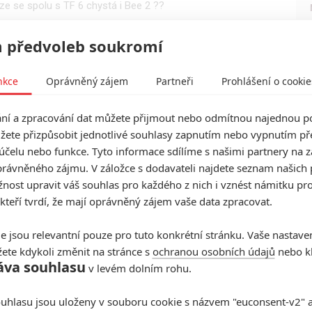
e se spolu s TF 6 chystá i Bee 2 ??
 předvoleb soukromí
0
 Pearl Harbor? Bože amíci tam dostali, tak naprdel, že
otřebovali pořádnou dávku patriotismu.
nkce
Oprávněný zájem
Partneři
Prohlášení o cookie
í a zpracování dat můžete přijmout nebo odmítnou najednou po
0
žete přizpůsobit jednotlivé souhlasy zapnutím nebo vypnutím pře
pak Transformers a ještě bych zmínil Ostrov a oba Mizery.
účelu nebo funkce. Tyto informace sdílíme s našimi partnery na 
rávněného zájmu. V záložce s dodavateli najdete seznam našich 
ost upravit váš souhlas pro každého z nich i vznést námitku pro
benom režisérovi, u mňa vedie 13 Hours, Skala je super
 kteří tvrdí, že mají oprávněný zájem vaše data zpracovat.
 nie je taká pecka
e jsou relevantní pouze pro tuto konkrétní stránku. Vaše nastave
ete kdykoli změnit na stránce s
ochranou osobních údajů
nebo kl
0
áva souhlasu
v levém dolním rohu.
mers 4- Mizerové 2, 5- Armagedon
uhlasu jsou uloženy v souboru cookie s názvem "euconsent-v2" a 