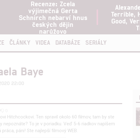
Recenze: Zcela
Alexand
výjimečná Gerta
Terrible, 
Schnirch nebarví hnus
Good, Ve
českých dějin
T
narůžovo
ZE
ČLÁNKY
VIDEA
DATABÁZE
SERIÁLY
aela Baye
.2020 22:00
0
0
vi Hitchcockovi. Ten spravil okolo 60 filmov, tam by ste
ilmy nepoznáte? To je v poriadku. Veď 5-6 riadkov napíšem
 práca, páni! Ste najlepší filmový WEB.