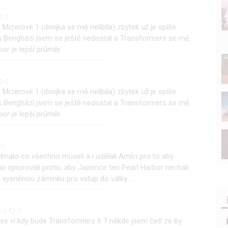
0
 Mizerové 1 (dvojka se mě nelíbila) zbytek už je spíše
k Benghází jsem se ještě nedostal a Transformers se mě
bor je lepší průměr.
0
 Mizerové 1 (dvojka se mě nelíbila) zbytek už je spíše
k Benghází jsem se ještě nedostal a Transformers se mě
bor je lepší průměr.
0
jímalo co všechno museli a i udělali Amíci pro to aby
 ignorovali proto, aby Japonce ten Pearl Harbor nechali
vysněnou záminku pro vstup do války....
0
0
se ví kdy bude Transformers 6 ? někde jsem četl ze by