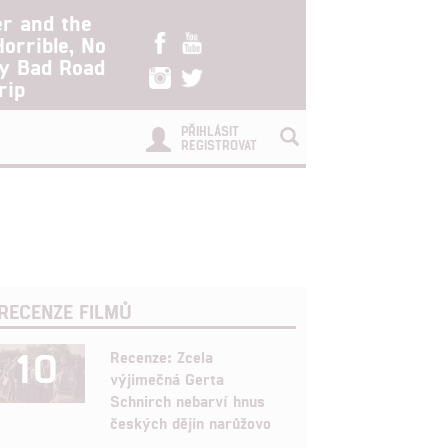
er and the
Horrible, No
ry Bad Road
rip
PŘIHLÁSIT
REGISTROVAT
RECENZE FILMŮ
10
Recenze: Zcela
výjimečná Gerta
Schnirch nebarví hnus
českých dějin narůžovo