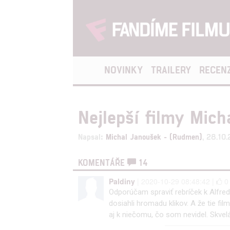
NOVINKY
TRAILERY
RECEN
Nejlepší filmy Mich
Napsal:
Michal Janoušek - (Rudmen)
, 28.10
KOMENTÁŘE
14
Paldiny
| 2020-10-29 08:48:42 |
Odporúčam spraviť rebríček k Alfredo
dosiahli hromadu klikov. A že tie f
aj k niečomu, čo som nevidel. Skvelá