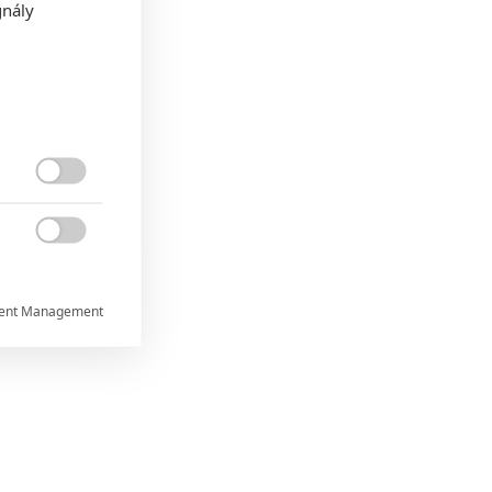
gnály


ent Management


