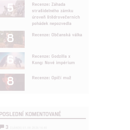
5
Recenze: Záhada
strašidelného zámku
úroveň štědrovečerních
pohádek nepozvedla
8
Recenze: Občanská válka
6
Recenze: Godzilla x
Kong: Nové impérium
8
Recenze: Opičí muž
POSLEDNÍ KOMENTOVANÉ
3
ČLÁNEK | 01.08.2026 16:40