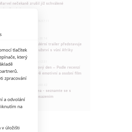
Marvel nečekaně zrušil již schválené
pokračování
433
FILM | 01.08.2026 07:11
拆彈專家
s
1
ČLÁNEK | 30.07.2026 20:14
Děti krve a kostí: Regulérní trailer představuje
mocí tlačítek
akční fantasy dobrodružství s vůní Afriky
pínače, který
1
ČLÁNEK | 30.07.2026 12:31
základě
Spider-Man: Zbrusu nový den – Podle recenzí
partnerů.
máme čekat překvapivě emotivní a osobní film
ti zpracování
1
ČLÁNEK | 30.07.2026 03:42
Velké preview: Odyssea - seznamte se s
maximálně nabitým obsazením
ní a odvolání
iknutím na
v úložišti