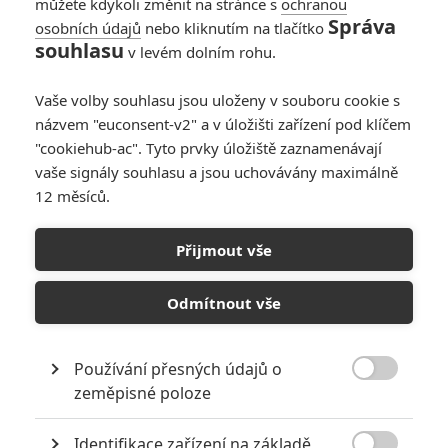
Co probůh dělá The Martian v kategori komedie nebo
můžete kdykoli změnit na stránce s
ochranou
Správa
muzikál.Sem myslel,že jde o akční scifi drama.Chyba v
osobních údajů
nebo kliknutím na tlačítko
souhlasu
novince zřejmě nebude-nebo je?
v levém dolním rohu.
Vaše volby souhlasu jsou uloženy v souboru cookie s
názvem "euconsent-v2" a v úložišti zařízení pod klíčem
"cookiehub-ac". Tyto prvky úložiště zaznamenávají
Kamil | 2015-12-12 11:57:19 |
0
0
vaše signály souhlasu a jsou uchovávány maximálně
chybí tam Spielberg za režii, Most špionů, Hanks, Sicario,
12 měsíců.
Benicio Del Toro... hlavně že je tam ta neuvěřitelná sračka
(píseň) z Bonda
Přijmout vše
Odmítnout vše
LEPRICON | 2015-12-11 23:25:47 |
0
0
Sázka na nejistotu má být komedie? Nebo snad muzikál...?
Používání přesných údajů o
o.O

zeměpisné poloze
Identifikace zařízení na základě