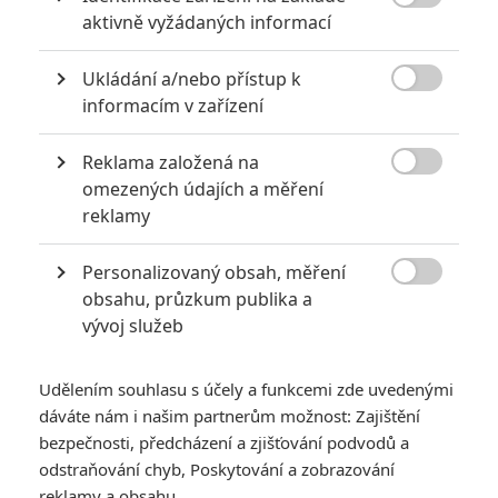

aktivně vyžádaných informací
Martin | 2015-12-11 22:24:37 |
0
0
Ten Marťan pobavil :-)
Ukládání a/nebo přístup k
Jinak drama bych přál Roomu mám z toho filmu dobrý

informacím v zařízení
pocit a písni Love Me Like You Do,ale spíše to vyhraje ta z
toho bonda
Reklama založená na

omezených údajích a měření
reklamy
Hehue | 2015-12-11 21:30:53 |
0
0
Personalizovaný obsah, měření
Mrzí mě hlavně ten Depp a Sicario, snad uspějí na

obsahu, průzkum publika a
Oscarech aspoň s nominacemi :D
vývoj služeb
Jinak přál bych hodně cen Revenantu, Hateful Eight, Mad
Udělením souhlasu s účely a funkcemi zde uvedenými
Maxovi a Marťanovi. Hlavně DiCapriovi, ať si už toho
Oscara vyhraje :D Jakmile má nominaci na Globus, snad
dáváte nám i našim partnerům možnost: Zajištění
dostane i Oscarovou, ne? :D
bezpečnosti, předcházení a zjišťování podvodů a
odstraňování chyb, Poskytování a zobrazování
reklamy a obsahu