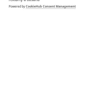
Powered by
CookieHub Consent Management
Jarda | 2015-12-11 20:34:35 |
0
0
ceny...čím dál tím větší tragikomedie
LEPRICON | 2015-12-11 20:22:37 |
0
0
S tím marťanem jsem to taky těžce nepochopil, hold sem
jim už asi nevešel nikam jinam...
Lune
| 2015-12-11 19:40:57 |
0
0
"Nejlepší komedie nebo muzikál"
The Martian.. wut?