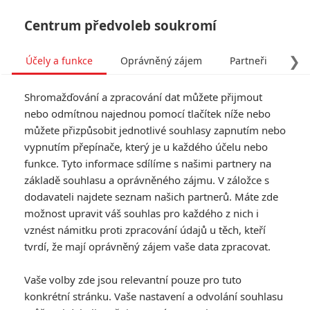
Centrum předvoleb soukromí
❯
Účely a funkce
Oprávněný zájem
Partneři
Pro
Tog
Shromažďování a zpracování dat můžete přijmout
navi
nebo odmítnou najednou pomocí tlačítek níže nebo
můžete přizpůsobit jednotlivé souhlasy zapnutím nebo
Zlatý glóbus 2016:
vypnutím přepínače, který je u každého účelu nebo
funkce. Tyto informace sdílíme s našimi partnery na
Nominace jsou vyhlášeny
základě souhlasu a oprávněného zájmu. V záložce s
dodavateli najdete seznam našich partnerů. Máte zde
Napsal:
Petr Slavík - (Anarvin)
, 11.12.2015 19:05
možnost upravit váš souhlas pro každého z nich i
vznést námitku proti zpracování údajů u těch, kteří
KOMENTÁŘE
8
tvrdí, že mají oprávněný zájem vaše data zpracovat.
Vaše volby zde jsou relevantní pouze pro tuto
konkrétní stránku. Vaše nastavení a odvolání souhlasu
Anonym | 2015-12-12 18:00:28 |
0
0