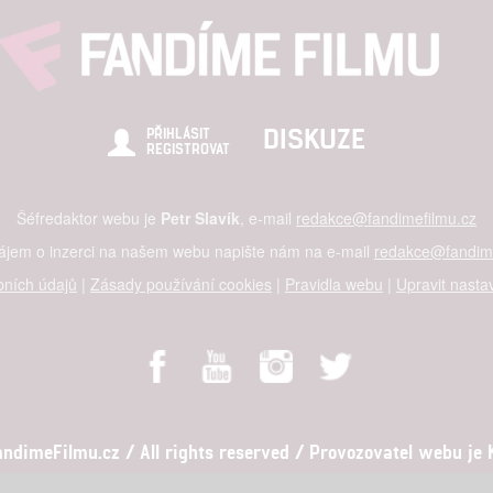
hlasu s účely a funkcemi zde uvedenými dáváte nám i našim pa
štění bezpečnosti, předcházení a zjišťování podvodů a odstraňov
DISKUZE
PŘIHLÁSIT
a zobrazování reklamy a obsahu
REGISTROVAT
Šéfredaktor webu je
Petr Slavík
, e-mail
redakce@fandimefilmu.cz
zájem o inzerci na našem webu napište nám na e-mail
redakce@fandime
ních údajů
|
Zásady používání cookies
|
Pravidla webu
|
Upravit nasta
dimeFilmu.cz / All rights reserved / Provozovatel webu je Ko