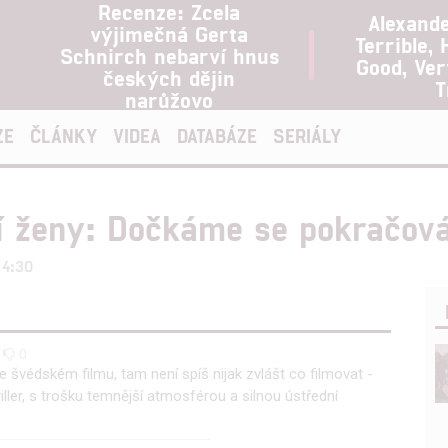
Recenze: Zcela
Alexand
výjimečná Gerta
Terrible, 
Schnirch nebarví hnus
Good, Ve
českých dějin
T
narůžovo
ZE
ČLÁNKY
VIDEA
DATABÁZE
SERIÁLY
dí ženy: Dočkáme se pokračov
14:30
0
0
e švédském filmu, tam není spíš nijak zvlášt co filmovat -
riller, s trošku temnější atmosférou a silnou ústřední