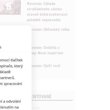
5
Recenze: Záhada
strašidelného zámku
úroveň štědrovečerních
pohádek nepozvedla
8
Recenze: Občanská válka
6
s
Recenze: Godzilla x
Kong: Nové impérium
mocí tlačítek
8
Recenze: Opičí muž
pínače, který
základě
partnerů.
ti zpracování
POSLEDNÍ KOMENTOVANÉ
ní a odvolání
iknutím na
3
ČLÁNEK | 01.08.2026 16:40