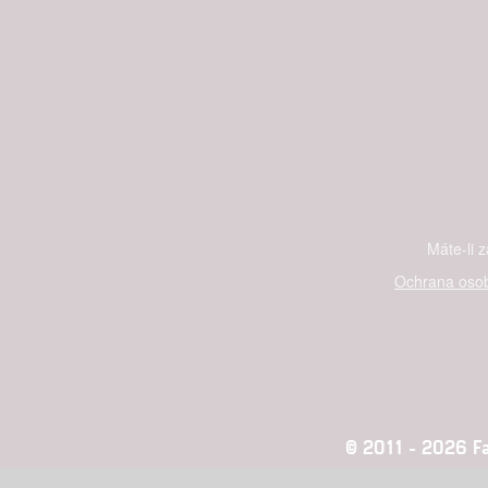
služeb
Udělením sou
možnost: Zaji
Poskytování 
Máte-li 
Ochrana osob
© 2011 - 2026 Fan