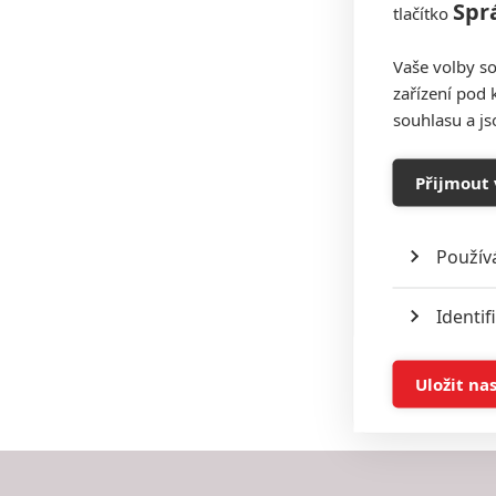
Spr
tlačítko
Vaše volby so
zařízení pod 
souhlasu a j
Přijmout 
Použív
Identif
Ukládán
Uložit na
Reklam
Person