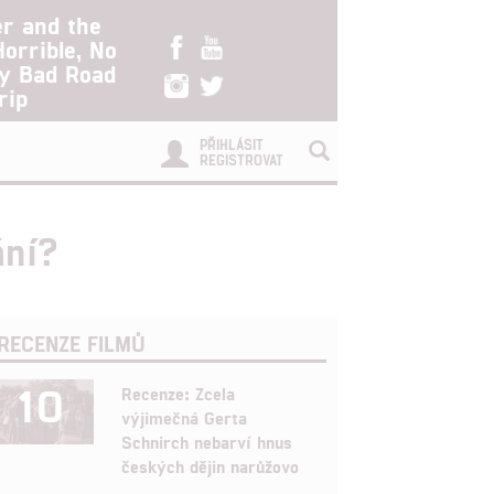
er and the
Horrible, No
ry Bad Road
rip
PŘIHLÁSIT
REGISTROVAT
ání?
RECENZE FILMŮ
10
Recenze: Zcela
výjimečná Gerta
Schnirch nebarví hnus
českých dějin narůžovo