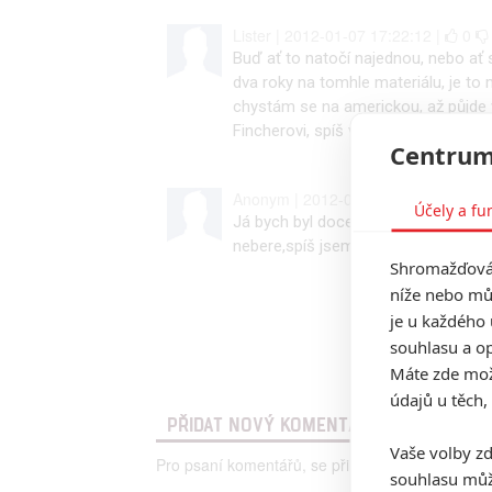
Lister | 2012-01-07 17:22:12 |
0
Buď ať to natočí najednou, nebo ať s
dva roky na tomhle materiálu, je to m
chystám se na americkou, až půjde v
Fincherovi, spíš v předloze, která j
Centrum
Anonym | 2012-01-05 11:13:26 |
Účely a fu
Já bych byl docela pro,aby se Fincher
nebere,spíš jsem zvědavý na jeho 
Shromažďován
níže nebo mů
je u každého 
souhlasu a op
Máte zde možn
údajů u těch,
PŘIDAT NOVÝ KOMENTÁŘ
Vaše volby zd
Pro psaní komentářů, se přihlašte.
souhlasu můž