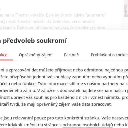
0
e na to Fincher vykašle. Byla by škoda, kdyby "promarnil"
ůj nejoblíbenější režisér. Já švédskou verzi neviděl,
 kinech. Četl jsem ohlasy ve smyslu, že problém není ve
e poměrně obtížně zfilmovatelná.
 předvoleb soukromí
0
0
nkce
Oprávněný zájem
Partneři
Prohlášení o cookie
 na ty další 2 díly vykašlal, zas tak moc mě tahle serie
20 000 mil pod mořem.
í a zpracování dat můžete přijmout nebo odmítnou najednou po
žete přizpůsobit jednotlivé souhlasy zapnutím nebo vypnutím pře
účelu nebo funkce. Tyto informace sdílíme s našimi partnery na 
rávněného zájmu. V záložce s dodavateli najdete seznam našich 
ost upravit váš souhlas pro každého z nich i vznést námitku pro
 kteří tvrdí, že mají oprávněný zájem vaše data zpracovat.
e jsou relevantní pouze pro tuto konkrétní stránku. Vaše nastave
ete kdykoli změnit na stránce s
ochranou osobních údajů
nebo kl