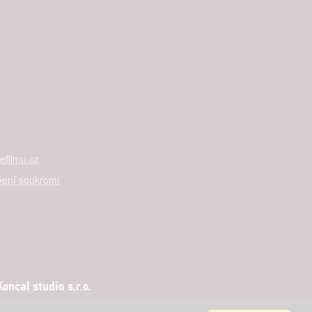

rtnerům
ání chyb,
filmu.cz
vení soukromí
ncal studio s.r.o.