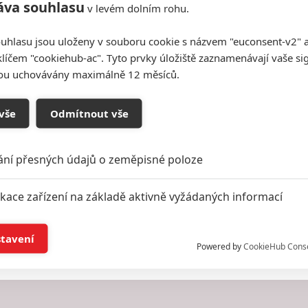
áva souhlasu
v levém dolním rohu.
uhlasu jsou uloženy v souboru cookie s názvem "euconsent-v2" a 
klíčem "cookiehub-ac". Tyto prvky úložiště zaznamenávají vaše si
sou uchovávány maximálně 12 měsíců.
vše
Odmítnout vše
ání přesných údajů o zeměpisné poloze
ikace zařízení na základě aktivně vyžádaných informací
í a/nebo přístup k informacím v zařízení
stavení
Powered by
CookieHub Cons
a založená na omezených údajích a měření reklamy
alizovaný obsah, měření obsahu, průzkum publika a vývoj