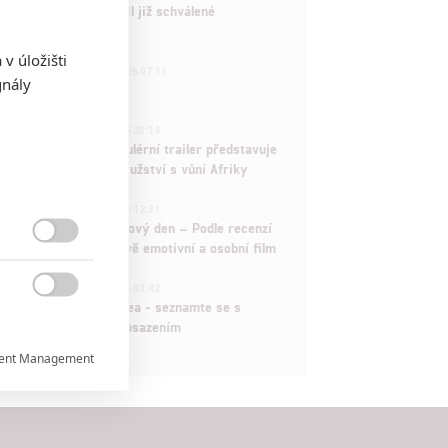
Marvel nečekaně zrušil již schválené
pokračování
v úložišti
433
FILM | 01.08.2026 07:11
gnály
拆彈專家
1
ČLÁNEK | 30.07.2026 20:14
Děti krve a kostí: Regulérní trailer představuje
akční fantasy dobrodružství s vůní Afriky
1
ČLÁNEK | 30.07.2026 12:31
Spider-Man: Zbrusu nový den – Podle recenzí
máme čekat překvapivě emotivní a osobní film

1
ČLÁNEK | 30.07.2026 03:42

Velké preview: Odyssea - seznamte se s
maximálně nabitým obsazením
ent Management

