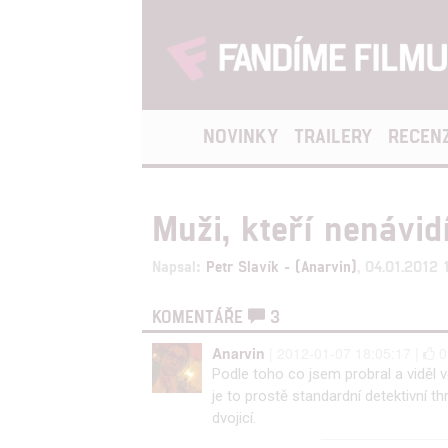
NOVINKY
TRAILERY
RECEN
Muži, kteří nenávi
Napsal:
Petr Slavík - (Anarvin)
, 04.01.2012 
KOMENTÁŘE
3
Anarvin
| 2012-01-07 18:05:17 |
Podle toho co jsem probral a viděl v
je to prostě standardní detektivní th
dvojicí.