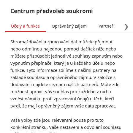
Centrum předvoleb soukromí
❯
Účely a funkce
Oprávněný zájem
Partneři
Pro
Tog
Shromažďování a zpracování dat můžete přijmout
navi
nebo odmítnou najednou pomocí tlačítek níže nebo
můžete přizpůsobit jednotlivé souhlasy zapnutím nebo
Box Office: My opice
vypnutím přepínače, který je u každého účelu nebo
funkce. Tyto informace sdílíme s našimi partnery na
vládnout světu
základě souhlasu a oprávněného zájmu. V záložce s
dodavateli najdete seznam našich partnerů. Máte zde
Napsal:
Milan Brousil - (Brousitch)
, 13.07.2014 22:10
možnost upravit váš souhlas pro každého z nich i
vznést námitku proti zpracování údajů u těch, kteří
KOMENTÁŘE
9
tvrdí, že mají oprávněný zájem vaše data zpracovat.
Vaše volby zde jsou relevantní pouze pro tuto
konkrétní stránku. Vaše nastavení a odvolání souhlasu
Fimi
| 2014-07-14 20:49:57 |
0
0