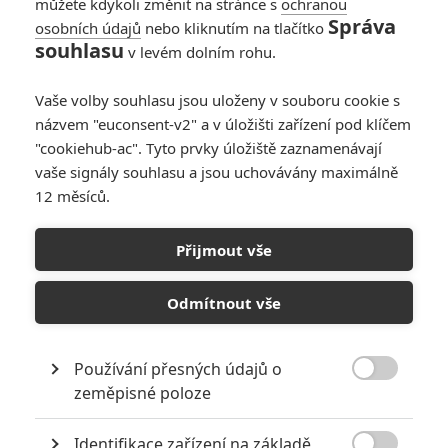
moc s na to těším....kino bude super
můžete kdykoli změnit na stránce s
ochranou
Správa
osobních údajů
nebo kliknutím na tlačítko
souhlasu
v levém dolním rohu.
Vaše volby souhlasu jsou uloženy v souboru cookie s
Karel | 2014-07-14 18:34:43 |
0
0
názvem "euconsent-v2" a v úložišti zařízení pod klíčem
aha dneska tu nic uražlivýho nepíše tak to sorry, mě ale
"cookiehub-ac". Tyto prvky úložiště zaznamenávají
stačilo jednou jak se projevil ale to už je smazaný
vaše signály souhlasu a jsou uchovávány maximálně
adminama víš
12 měsíců.
Přijmout vše
HulkTomas
| 2014-07-14 18:09:37 |
0
0
Odmítnout vše
Karel drž hubu a neurážej . Daniel tu nic urážlivého nepíše
jen své úvahy (vůči ktrerým mám i já své pochybnosti).
Jinak transformers si vydělají dost na to aby odklepli další
Používání přesných údajů o
pokračování a to mi stačí.

zeměpisné poloze
Identifikace zařízení na základě