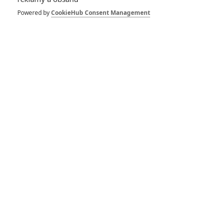
ne enormne malej zajem :-D
Powered by
CookieHub Consent Management
Karel | 2014-07-14 16:44:27 |
0
0
Danielll: prej se jen tak tak zaplaťěj :D ty seš mentál, díky
tobě Transformers už úplně nestnáším (nevím jestli to byl
tvůj cíl) a asi už vždy když uslyším to slovo si vybavím
tebe.
Martin | 2014-07-14 01:29:12 |
0
0
Na opice jdu příští týden jsem na to zvědavý jednička mě
nějak neuchvátila