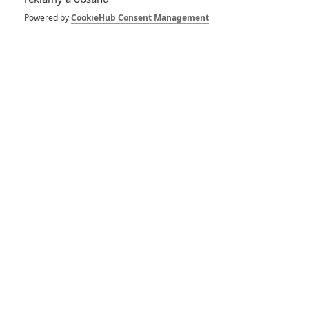
překvapivě emotivní a osobní film
Powered by
CookieHub Consent Management
1
ČLÁNEK | 30.07.2026 03:42
Velké preview: Odyssea - seznamte se s maximálně nabitým
obsazením
DISKUZE
PŘIHLÁSIT
REGISTROVAT
Šéfredaktor webu je
Petr Slavík
, e-mail
redakce@fandimefilmu.cz
Máte-li zájem o inzerci na našem webu napište nám na e-mail