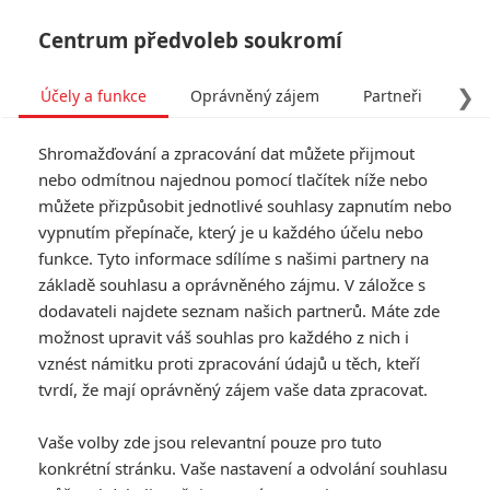
Centrum předvoleb soukromí
❯
Účely a funkce
Oprávněný zájem
Partneři
Pro
Tog
Shromažďování a zpracování dat můžete přijmout
navi
nebo odmítnou najednou pomocí tlačítek níže nebo
můžete přizpůsobit jednotlivé souhlasy zapnutím nebo
White Bird in Blizzard:
vypnutím přepínače, který je u každého účelu nebo
funkce. Tyto informace sdílíme s našimi partnery na
Trailer
základě souhlasu a oprávněného zájmu. V záložce s
dodavateli najdete seznam našich partnerů. Máte zde
Napsal:
K. Dostálová - (Kejdy)
, 10.01.2014 14:35
možnost upravit váš souhlas pro každého z nich i
vznést námitku proti zpracování údajů u těch, kteří
KOMENTÁŘE
0
tvrdí, že mají oprávněný zájem vaše data zpracovat.
Vaše volby zde jsou relevantní pouze pro tuto
konkrétní stránku. Vaše nastavení a odvolání souhlasu