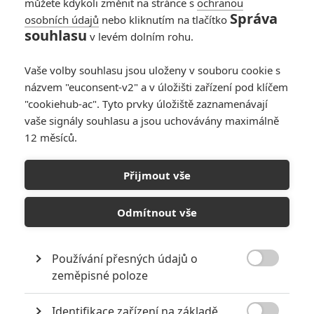
můžete kdykoli změnit na stránce s
ochranou
Správa
osobních údajů
nebo kliknutím na tlačítko
souhlasu
PŘIDAT NOVÝ KOMENTÁŘ
v levém dolním rohu.
Pro psaní komentářů, se přihlašte.
Vaše volby souhlasu jsou uloženy v souboru cookie s
názvem "euconsent-v2" a v úložišti zařízení pod klíčem
RECENZE FILMŮ
"cookiehub-ac". Tyto prvky úložiště zaznamenávají
vaše signály souhlasu a jsou uchovávány maximálně
10
Recenze: Zcela výjimečná Gerta
12 měsíců.
Schnirch nebarví hnus českých dějin
narůžovo
Přijmout vše
5
Recenze: Záhada strašidelného
zámku úroveň štědrovečerních
Odmítnout vše
pohádek nepozvedla
8
Recenze: Občanská válka
Používání přesných údajů o

zeměpisné poloze
Recenze: Godzilla x Kong: Nové
Identifikace zařízení na základě