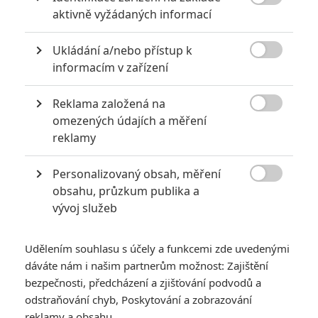
6
impérium

aktivně vyžádaných informací
8
Recenze: Opičí muž
Ukládání a/nebo přístup k

informacím v zařízení
Reklama založená na

omezených údajích a měření
POSLEDNÍ KOMENTOVANÉ
reklamy
3
ČLÁNEK | 01.08.2026 16:40
Personalizovaný obsah, měření
Marvel nečekaně zrušil již schválené pokračování

obsahu, průzkum publika a
433
vývoj služeb
FILM | 01.08.2026 07:11
拆彈專家
1
Udělením souhlasu s účely a funkcemi zde uvedenými
ČLÁNEK | 30.07.2026 20:14
Děti krve a kostí: Regulérní trailer představuje akční fantasy
dáváte nám i našim partnerům možnost: Zajištění
dobrodružství s vůní Afriky
bezpečnosti, předcházení a zjišťování podvodů a
odstraňování chyb, Poskytování a zobrazování
1
ČLÁNEK | 30.07.2026 12:31
Spider-Man: Zbrusu nový den – Podle recenzí máme čekat
reklamy a obsahu