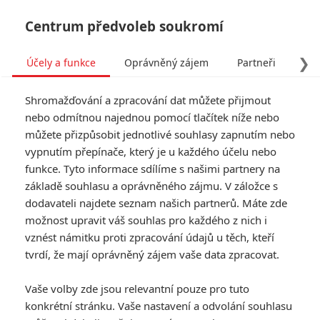
Centrum předvoleb soukromí
❯
Účely a funkce
Oprávněný zájem
Partneři
Pro
Tog
Shromažďování a zpracování dat můžete přijmout
navi
nebo odmítnou najednou pomocí tlačítek níže nebo
můžete přizpůsobit jednotlivé souhlasy zapnutím nebo
By Any Means: 1. trailer
vypnutím přepínače, který je u každého účelu nebo
funkce. Tyto informace sdílíme s našimi partnery na
drsné kriminálky, kde Mark
základě souhlasu a oprávněného zájmu. V záložce s
Wahlberg likviduje všechny,
dodavateli najdete seznam našich partnerů. Máte zde
možnost upravit váš souhlas pro každého z nich i
kdo se pohnou
vznést námitku proti zpracování údajů u těch, kteří
tvrdí, že mají oprávněný zájem vaše data zpracovat.
Napsal:
Petr Slavík - (Anarvin)
, 04.06.2026 06:00
Vaše volby zde jsou relevantní pouze pro tuto
KOMENTÁŘE
0
konkrétní stránku. Vaše nastavení a odvolání souhlasu