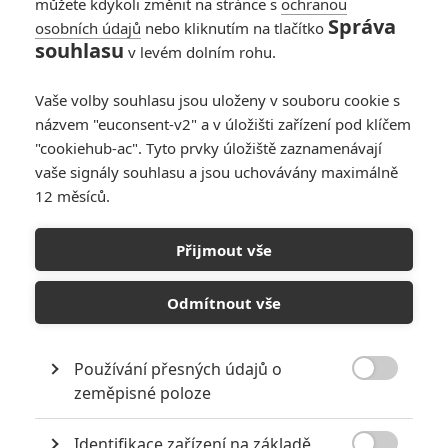
můžete kdykoli změnit na stránce s
ochranou
Správa
osobních údajů
nebo kliknutím na tlačítko
souhlasu
v levém dolním rohu.
Vaše volby souhlasu jsou uloženy v souboru cookie s
názvem "euconsent-v2" a v úložišti zařízení pod klíčem
PŘIDAT NOVÝ KOMENTÁŘ
"cookiehub-ac". Tyto prvky úložiště zaznamenávají
Pro psaní komentářů, se přihlašte.
vaše signály souhlasu a jsou uchovávány maximálně
12 měsíců.
RECENZE FILMŮ
Přijmout vše
10
Recenze: Zcela výjimečná Gerta
Schnirch nebarví hnus českých dějin
Odmítnout vše
narůžovo
5
Recenze: Záhada strašidelného
Používání přesných údajů o
zámku úroveň štědrovečerních

zeměpisné poloze
pohádek nepozvedla
Recenze: Občanská válka
Identifikace zařízení na základě