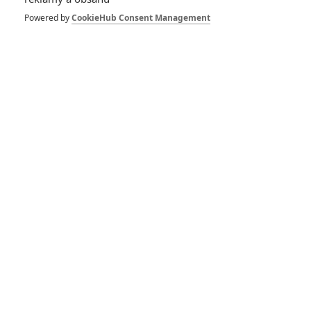
dobrodružství s vůní Afriky
Powered by
CookieHub Consent Management
1
ČLÁNEK | 30.07.2026 12:31
Spider-Man: Zbrusu nový den – Podle recenzí máme čekat
překvapivě emotivní a osobní film
1
ČLÁNEK | 30.07.2026 03:42
Velké preview: Odyssea - seznamte se s maximálně nabitým
obsazením
DISKUZE
PŘIHLÁSIT
REGISTROVAT