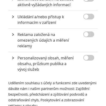
8

aktivně vyžádaných informací
6
Recenze: Godzilla x Kong: Nové
Ukládání a/nebo přístup k
impérium

informacím v zařízení
8
Recenze: Opičí muž
Reklama založená na

omezených údajích a měření
reklamy
Personalizovaný obsah, měření
POSLEDNÍ KOMENTOVANÉ

obsahu, průzkum publika a
vývoj služeb
3
ČLÁNEK | 01.08.2026 16:40
Marvel nečekaně zrušil již schválené pokračování
Udělením souhlasu s účely a funkcemi zde uvedenými
433
FILM | 01.08.2026 07:11
dáváte nám i našim partnerům možnost: Zajištění
拆彈專家
bezpečnosti, předcházení a zjišťování podvodů a
1
odstraňování chyb, Poskytování a zobrazování
ČLÁNEK | 30.07.2026 20:14
Děti krve a kostí: Regulérní trailer představuje akční fantasy
reklamy a obsahu