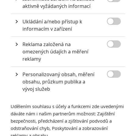
8

aktivně vyžádaných informací
6
Recenze: Godzilla x Kong: Nové
Ukládání a/nebo přístup k
impérium

informacím v zařízení
8
Recenze: Opičí muž
Reklama založená na

omezených údajích a měření
reklamy
Personalizovaný obsah, měření
POSLEDNÍ KOMENTOVANÉ

obsahu, průzkum publika a
vývoj služeb
3
ČLÁNEK | 01.08.2026 16:40
Marvel nečekaně zrušil již schválené pokračování
Udělením souhlasu s účely a funkcemi zde uvedenými
433
FILM | 01.08.2026 07:11
dáváte nám i našim partnerům možnost: Zajištění
拆彈專家
bezpečnosti, předcházení a zjišťování podvodů a
1
odstraňování chyb, Poskytování a zobrazování
ČLÁNEK | 30.07.2026 20:14
Děti krve a kostí: Regulérní trailer představuje akční fantasy
reklamy a obsahu