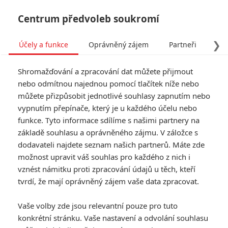
Centrum předvoleb soukromí
❯
Účely a funkce
Oprávněný zájem
Partneři
Pro
Tog
Shromažďování a zpracování dat můžete přijmout
navi
nebo odmítnou najednou pomocí tlačítek níže nebo
můžete přizpůsobit jednotlivé souhlasy zapnutím nebo
By Any Means: Mark
vypnutím přepínače, který je u každého účelu nebo
funkce. Tyto informace sdílíme s našimi partnery na
Wahlberg jako mafián
základě souhlasu a oprávněného zájmu. V záložce s
likviduje dobytky z Ku Klux
dodavateli najdete seznam našich partnerů. Máte zde
možnost upravit váš souhlas pro každého z nich i
Klanu
vznést námitku proti zpracování údajů u těch, kteří
tvrdí, že mají oprávněný zájem vaše data zpracovat.
Napsal:
Petr Slavík - (Anarvin)
, 02.06.2026 10:00
Vaše volby zde jsou relevantní pouze pro tuto
KOMENTÁŘE
0
konkrétní stránku. Vaše nastavení a odvolání souhlasu