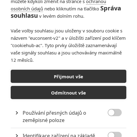
můžete kdykoli změnit na stránce s
ochranou
Správa
osobních údajů
nebo kliknutím na tlačítko
souhlasu
v levém dolním rohu.
Vaše volby souhlasu jsou uloženy v souboru cookie s
názvem "euconsent-v2" a v úložišti zařízení pod klíčem
PŘIDAT NOVÝ KOMENTÁŘ
"cookiehub-ac". Tyto prvky úložiště zaznamenávají
Pro psaní komentářů, se přihlašte.
vaše signály souhlasu a jsou uchovávány maximálně
12 měsíců.
RECENZE FILMŮ
Přijmout vše
10
Recenze: Zcela výjimečná Gerta
Schnirch nebarví hnus českých dějin
Odmítnout vše
narůžovo
5
Recenze: Záhada strašidelného
Používání přesných údajů o
zámku úroveň štědrovečerních

zeměpisné poloze
pohádek nepozvedla
Recenze: Občanská válka
Identifikace zařízení na základě