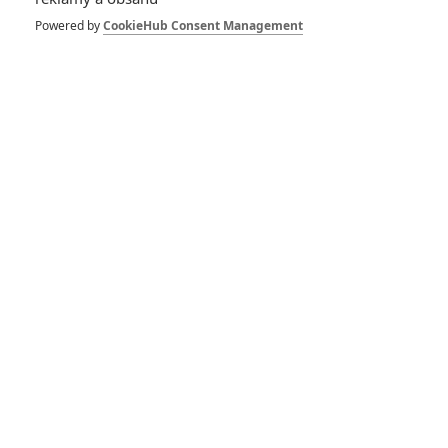
dobrodružství s vůní Afriky
Powered by
CookieHub Consent Management
1
ČLÁNEK | 30.07.2026 12:31
Spider-Man: Zbrusu nový den – Podle recenzí máme čekat
překvapivě emotivní a osobní film
1
ČLÁNEK | 30.07.2026 03:42
Velké preview: Odyssea - seznamte se s maximálně nabitým
obsazením
DISKUZE
PŘIHLÁSIT
REGISTROVAT