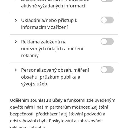
6

aktivně vyžádaných informací
Recenze: Godzilla x Kong: Nové
impérium
Ukládání a/nebo přístup k
8

Recenze: Opičí muž
informacím v zařízení
Reklama založená na

omezených údajích a měření
reklamy
POSLEDNÍ KOMENTOVANÉ
Personalizovaný obsah, měření
3

obsahu, průzkum publika a
ČLÁNEK | 01.08.2026 16:40
Marvel nečekaně zrušil již schválené pokračování
vývoj služeb
433
FILM | 01.08.2026 07:11
拆彈專家
Udělením souhlasu s účely a funkcemi zde uvedenými
dáváte nám i našim partnerům možnost: Zajištění
1
ČLÁNEK | 30.07.2026 20:14
bezpečnosti, předcházení a zjišťování podvodů a
Děti krve a kostí: Regulérní trailer představuje akční fantasy
odstraňování chyb, Poskytování a zobrazování
dobrodružství s vůní Afriky
reklamy a obsahu