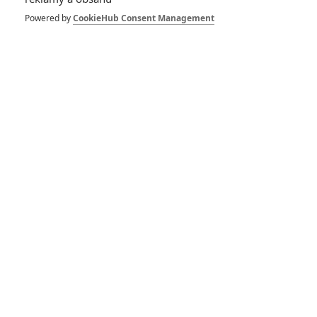
1
ČLÁNEK | 30.07.2026 12:31
Powered by
CookieHub Consent Management
Spider-Man: Zbrusu nový den – Podle recenzí máme čekat
překvapivě emotivní a osobní film
1
ČLÁNEK | 30.07.2026 03:42
Velké preview: Odyssea - seznamte se s maximálně nabitým
obsazením
DISKUZE
PŘIHLÁSIT
REGISTROVAT