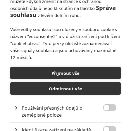
můžete kdykoli změnit na stránce s
ochranou
Správa
osobních údajů
nebo kliknutím na tlačítko
souhlasu
v levém dolním rohu.
PŘIDAT NOVÝ KOMENTÁŘ
Vaše volby souhlasu jsou uloženy v souboru cookie s
názvem "euconsent-v2" a v úložišti zařízení pod klíčem
Pro psaní komentářů, se přihlašte.
"cookiehub-ac". Tyto prvky úložiště zaznamenávají
vaše signály souhlasu a jsou uchovávány maximálně
RECENZE FILMŮ
12 měsíců.
10
Recenze: Zcela výjimečná Gerta
Schnirch nebarví hnus českých dějin
Přijmout vše
narůžovo
Odmítnout vše
5
Recenze: Záhada strašidelného
zámku úroveň štědrovečerních
pohádek nepozvedla
Používání přesných údajů o
8

zeměpisné poloze
Recenze: Občanská válka
Identifikace zařízení na základě