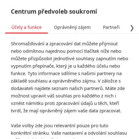
Centrum předvoleb soukromí
❯
Účely a funkce
Oprávněný zájem
Partneři
Pro
Tog
Shromažďování a zpracování dat můžete přijmout
navi
nebo odmítnou najednou pomocí tlačítek níže nebo
můžete přizpůsobit jednotlivé souhlasy zapnutím nebo
November 1963: John
vypnutím přepínače, který je u každého účelu nebo
funkce. Tyto informace sdílíme s našimi partnery na
Travolta se zaplete do
základě souhlasu a oprávněného zájmu. V záložce s
vraždy JFK
dodavateli najdete seznam našich partnerů. Máte zde
možnost upravit váš souhlas pro každého z nich i
Napsal:
vznést námitku proti zpracování údajů u těch, kteří
Petr Slavík - (Anarvin)
, 01.06.2026 13:19
tvrdí, že mají oprávněný zájem vaše data zpracovat.
KOMENTÁŘE
0
Vaše volby zde jsou relevantní pouze pro tuto
konkrétní stránku. Vaše nastavení a odvolání souhlasu