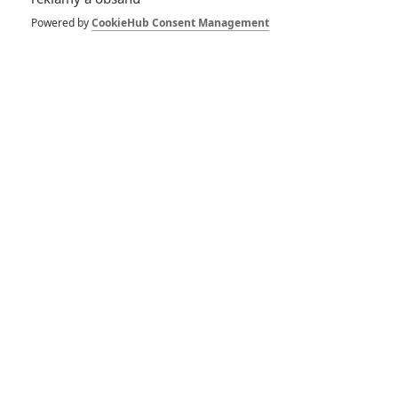
433
FILM | 01.08.2026 07:11
Powered by
CookieHub Consent Management
拆彈專家
1
ČLÁNEK | 30.07.2026 20:14
Děti krve a kostí: Regulérní trailer představuje akční fantasy
dobrodružství s vůní Afriky
1
ČLÁNEK | 30.07.2026 12:31
Spider-Man: Zbrusu nový den – Podle recenzí máme čekat
překvapivě emotivní a osobní film
1
ČLÁNEK | 30.07.2026 03:42
Velké preview: Odyssea - seznamte se s maximálně nabitým
obsazením