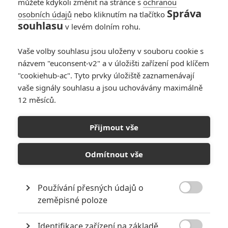
můžete kdykoli změnit na stránce s
ochranou
pbd
| 2026-05-14 15:50:55 |
1
0
Správa
osobních údajů
nebo kliknutím na tlačítko
ach ano, další CGI plazící se monstrum... teaser teda
souhlasu
v levém dolním rohu.
vypadá fakt špatně.
Vaše volby souhlasu jsou uloženy v souboru cookie s
názvem "euconsent-v2" a v úložišti zařízení pod klíčem
"cookiehub-ac". Tyto prvky úložiště zaznamenávají
vaše signály souhlasu a jsou uchovávány maximálně
12 měsíců.
PŘIDAT NOVÝ KOMENTÁŘ
Přijmout vše
Pro psaní komentářů, se přihlašte.
Odmítnout vše
RECENZE FILMŮ
10
Recenze: Zcela výjimečná Gerta
Používání přesných údajů o
Schnirch nebarví hnus českých dějin

zeměpisné poloze
narůžovo
Identifikace zařízení na základě
Recenze: Záhada strašidelného