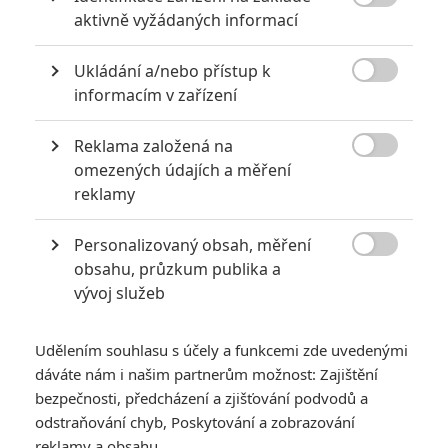
5

aktivně vyžádaných informací
zámku úroveň štědrovečerních
pohádek nepozvedla
Ukládání a/nebo přístup k
8
Recenze: Občanská válka

informacím v zařízení
Reklama založená na
6
Recenze: Godzilla x Kong: Nové

omezených údajích a měření
impérium
reklamy
8
Recenze: Opičí muž
Personalizovaný obsah, měření

obsahu, průzkum publika a
vývoj služeb
Udělením souhlasu s účely a funkcemi zde uvedenými
POSLEDNÍ KOMENTOVANÉ
dáváte nám i našim partnerům možnost: Zajištění
bezpečnosti, předcházení a zjišťování podvodů a
3
ČLÁNEK | 01.08.2026 16:40
Marvel nečekaně zrušil již schválené pokračování
odstraňování chyb, Poskytování a zobrazování
reklamy a obsahu