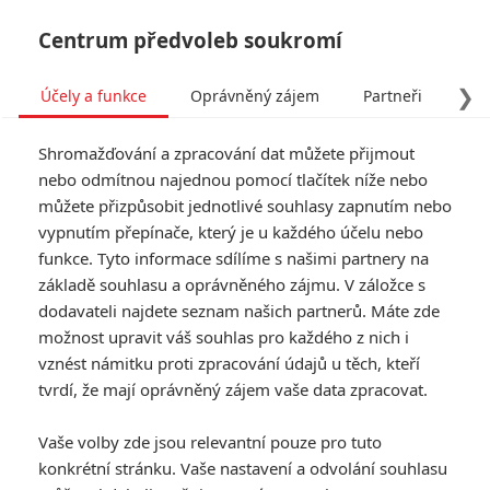
Centrum předvoleb soukromí
❯
Účely a funkce
Oprávněný zájem
Partneři
Pro
Tog
Shromažďování a zpracování dat můžete přijmout
navi
nebo odmítnou najednou pomocí tlačítek níže nebo
můžete přizpůsobit jednotlivé souhlasy zapnutím nebo
Pacifico: Cestovatelé v
vypnutím přepínače, který je u každého účelu nebo
funkce. Tyto informace sdílíme s našimi partnery na
Tichomoří objeví trosky
základě souhlasu a oprávněného zájmu. V záložce s
mimozemské civilizace
dodavateli najdete seznam našich partnerů. Máte zde
možnost upravit váš souhlas pro každého z nich i
Napsal:
vznést námitku proti zpracování údajů u těch, kteří
Michal Janoušek - (Rudmen)
, 14.05.2026 15:39
tvrdí, že mají oprávněný zájem vaše data zpracovat.
KOMENTÁŘE
1
Vaše volby zde jsou relevantní pouze pro tuto
konkrétní stránku. Vaše nastavení a odvolání souhlasu