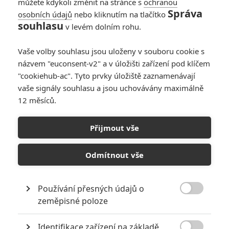
můžete kdykoli změnit na stránce s
ochranou
Správa
osobních údajů
nebo kliknutím na tlačítko
souhlasu
v levém dolním rohu.
PŘIDAT NOVÝ KOMENTÁŘ
Vaše volby souhlasu jsou uloženy v souboru cookie s
názvem "euconsent-v2" a v úložišti zařízení pod klíčem
Pro psaní komentářů, se přihlašte.
"cookiehub-ac". Tyto prvky úložiště zaznamenávají
vaše signály souhlasu a jsou uchovávány maximálně
RECENZE FILMŮ
12 měsíců.
10
Recenze: Zcela výjimečná Gerta
Schnirch nebarví hnus českých dějin
Přijmout vše
narůžovo
Odmítnout vše
5
Recenze: Záhada strašidelného
zámku úroveň štědrovečerních
pohádek nepozvedla
Používání přesných údajů o
8

zeměpisné poloze
Recenze: Občanská válka
Identifikace zařízení na základě