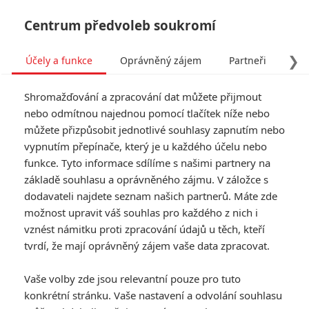
Centrum předvoleb soukromí
❯
Účely a funkce
Oprávněný zájem
Partneři
Pro
Tog
Shromažďování a zpracování dat můžete přijmout
navi
nebo odmítnou najednou pomocí tlačítek níže nebo
můžete přizpůsobit jednotlivé souhlasy zapnutím nebo
Nejočekávanější filmy léta
vypnutím přepínače, který je u každého účelu nebo
funkce. Tyto informace sdílíme s našimi partnery na
2026 podle filmových
základě souhlasu a oprávněného zájmu. V záložce s
diváků
dodavateli najdete seznam našich partnerů. Máte zde
možnost upravit váš souhlas pro každého z nich i
Napsal:
vznést námitku proti zpracování údajů u těch, kteří
Petr Slavík - (Anarvin)
, 11.05.2026 06:00
tvrdí, že mají oprávněný zájem vaše data zpracovat.
KOMENTÁŘE
0
Vaše volby zde jsou relevantní pouze pro tuto
konkrétní stránku. Vaše nastavení a odvolání souhlasu