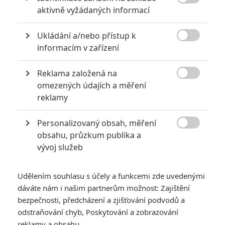
6

aktivně vyžádaných informací
Recenze: Godzilla x Kong: Nové
impérium
Ukládání a/nebo přístup k
8

Recenze: Opičí muž
informacím v zařízení
Reklama založená na

omezených údajích a měření
reklamy
POSLEDNÍ KOMENTOVANÉ
Personalizovaný obsah, měření
3

obsahu, průzkum publika a
ČLÁNEK | 01.08.2026 16:40
Marvel nečekaně zrušil již schválené pokračování
vývoj služeb
433
FILM | 01.08.2026 07:11
拆彈專家
Udělením souhlasu s účely a funkcemi zde uvedenými
dáváte nám i našim partnerům možnost: Zajištění
1
ČLÁNEK | 30.07.2026 20:14
bezpečnosti, předcházení a zjišťování podvodů a
Děti krve a kostí: Regulérní trailer představuje akční fantasy
odstraňování chyb, Poskytování a zobrazování
dobrodružství s vůní Afriky
reklamy a obsahu