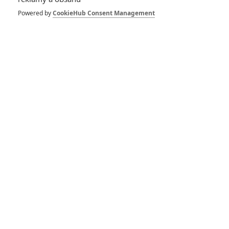
1
ČLÁNEK | 30.07.2026 12:31
Powered by
CookieHub Consent Management
Spider-Man: Zbrusu nový den – Podle recenzí máme čekat
překvapivě emotivní a osobní film
1
ČLÁNEK | 30.07.2026 03:42
Velké preview: Odyssea - seznamte se s maximálně nabitým
obsazením
DISKUZE
PŘIHLÁSIT
REGISTROVAT