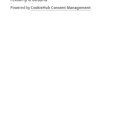
433
FILM | 01.08.2026 07:11
Powered by
CookieHub Consent Management
拆彈專家
1
ČLÁNEK | 30.07.2026 20:14
Děti krve a kostí: Regulérní trailer představuje akční fantasy
dobrodružství s vůní Afriky
1
ČLÁNEK | 30.07.2026 12:31
Spider-Man: Zbrusu nový den – Podle recenzí máme čekat
překvapivě emotivní a osobní film
1
ČLÁNEK | 30.07.2026 03:42
Velké preview: Odyssea - seznamte se s maximálně nabitým
obsazením