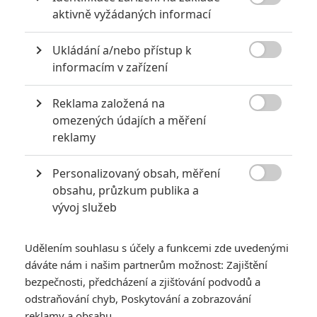
5

aktivně vyžádaných informací
zámku úroveň štědrovečerních
pohádek nepozvedla
Ukládání a/nebo přístup k
8
Recenze: Občanská válka

informacím v zařízení
Reklama založená na
6
Recenze: Godzilla x Kong: Nové

omezených údajích a měření
impérium
reklamy
8
Recenze: Opičí muž
Personalizovaný obsah, měření

obsahu, průzkum publika a
vývoj služeb
Udělením souhlasu s účely a funkcemi zde uvedenými
POSLEDNÍ KOMENTOVANÉ
dáváte nám i našim partnerům možnost: Zajištění
bezpečnosti, předcházení a zjišťování podvodů a
3
ČLÁNEK | 01.08.2026 16:40
Marvel nečekaně zrušil již schválené pokračování
odstraňování chyb, Poskytování a zobrazování
reklamy a obsahu