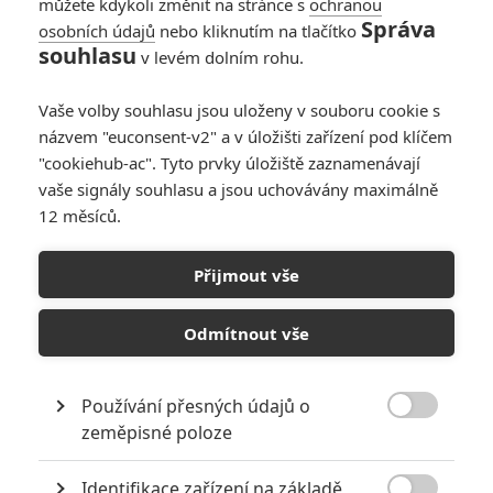
můžete kdykoli změnit na stránce s
ochranou
xxx
| 2026-04-27 17:35:06 |
0
0
Správa
osobních údajů
nebo kliknutím na tlačítko
Ve slově "dobití" je hrubka... ve spojení "dobití Hollywoodu"
souhlasu
v levém dolním rohu.
docela vtipná záměna významu.
Vaše volby souhlasu jsou uloženy v souboru cookie s
názvem "euconsent-v2" a v úložišti zařízení pod klíčem
"cookiehub-ac". Tyto prvky úložiště zaznamenávají
vaše signály souhlasu a jsou uchovávány maximálně
12 měsíců.
PŘIDAT NOVÝ KOMENTÁŘ
Přijmout vše
Pro psaní komentářů, se přihlašte.
Odmítnout vše
RECENZE FILMŮ
10
Recenze: Zcela výjimečná Gerta
Používání přesných údajů o
Schnirch nebarví hnus českých dějin

zeměpisné poloze
narůžovo
Identifikace zařízení na základě
Recenze: Záhada strašidelného