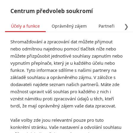
Centrum předvoleb soukromí
❯
Účely a funkce
Oprávněný zájem
Partneři
Pro
Tog
Shromažďování a zpracování dat můžete přijmout
navi
nebo odmítnou najednou pomocí tlačítek níže nebo
můžete přizpůsobit jednotlivé souhlasy zapnutím nebo
Návštěvnost kin: Životopis
vypnutím přepínače, který je u každého účelu nebo
funkce. Tyto informace sdílíme s našimi partnery na
Michaela Jacksona zcela
základě souhlasu a oprávněného zájmu. V záložce s
opanoval pokladny
dodavateli najdete seznam našich partnerů. Máte zde
možnost upravit váš souhlas pro každého z nich i
Napsal:
vznést námitku proti zpracování údajů u těch, kteří
Petr Slavík - (Anarvin)
, 27.04.2026 06:01
tvrdí, že mají oprávněný zájem vaše data zpracovat.
KOMENTÁŘE
1
Vaše volby zde jsou relevantní pouze pro tuto
konkrétní stránku. Vaše nastavení a odvolání souhlasu