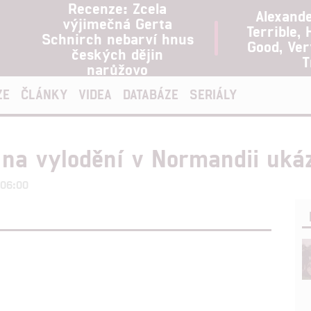
Recenze: Zcela
Alexand
výjimečná Gerta
Terrible, 
Schnirch nebarví hnus
Good, Ve
českých dějin
T
narůžovo
ZE
ČLÁNKY
VIDEA
DATABÁZE
SERIÁLY
 na vylodění v Normandii ukáz
 06:00