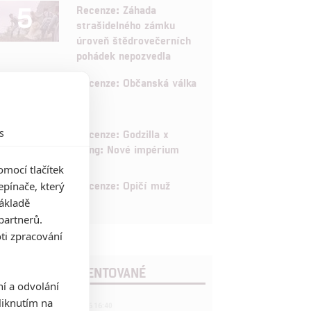
5
Recenze: Záhada
strašidelného zámku
úroveň štědrovečerních
pohádek nepozvedla
8
Recenze: Občanská válka
6
s
Recenze: Godzilla x
Kong: Nové impérium
mocí tlačítek
8
Recenze: Opičí muž
pínače, který
základě
partnerů.
ti zpracování
POSLEDNÍ KOMENTOVANÉ
ní a odvolání
iknutím na
3
ČLÁNEK | 01.08.2026 16:40