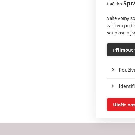
Spr
tlačítko
Vaše volby so
zařízení pod 
souhlasu a j
Přijmout 
Použív
Identif
Ukládán
Uložit na
Reklam
Person