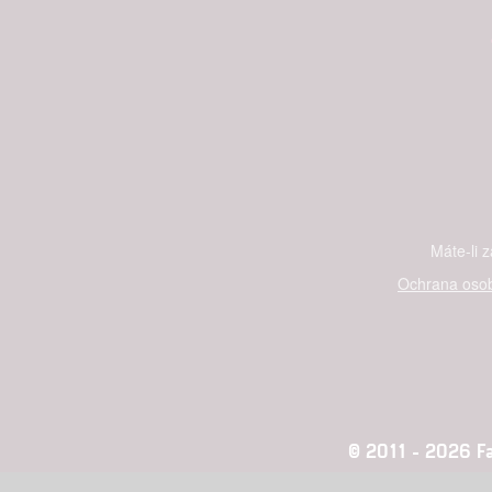
služeb
Udělením sou
možnost: Zaji
Poskytování 
Máte-li 
Ochrana osob
© 2011 - 2026 Fan