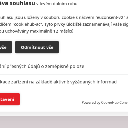
áva souhlasu
v levém dolním rohu.
uhlasu jsou uloženy v souboru cookie s názvem "euconsent-v2" a 
klíčem "cookiehub-ac". Tyto prvky úložiště zaznamenávají vaše si
sou uchovávány maximálně 12 měsíců.
vše
Odmítnout vše
ání přesných údajů o zeměpisné poloze
ikace zařízení na základě aktivně vyžádaných informací
í a/nebo přístup k informacím v zařízení
stavení
Powered by
CookieHub Cons
a založená na omezených údajích a měření reklamy
alizovaný obsah, měření obsahu, průzkum publika a vývoj