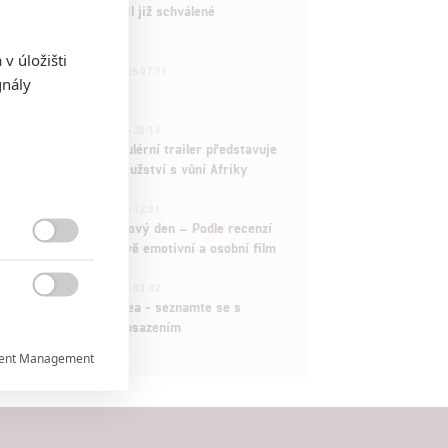
Marvel nečekaně zrušil již schválené
pokračování
v úložišti
433
FILM | 01.08.2026 07:11
gnály
拆彈專家
1
ČLÁNEK | 30.07.2026 20:14
Děti krve a kostí: Regulérní trailer představuje
akční fantasy dobrodružství s vůní Afriky
1
ČLÁNEK | 30.07.2026 12:31
Spider-Man: Zbrusu nový den – Podle recenzí
máme čekat překvapivě emotivní a osobní film

1
ČLÁNEK | 30.07.2026 03:42

Velké preview: Odyssea - seznamte se s
maximálně nabitým obsazením
ent Management

