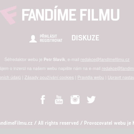
hlasu s účely a funkcemi zde uvedenými dáváte nám i našim pa
štění bezpečnosti, předcházení a zjišťování podvodů a odstraňov
DISKUZE
PŘIHLÁSIT
a zobrazování reklamy a obsahu
REGISTROVAT
Šéfredaktor webu je
Petr Slavík
, e-mail
redakce@fandimefilmu.cz
zájem o inzerci na našem webu napište nám na e-mail
redakce@fandime
ních údajů
|
Zásady používání cookies
|
Pravidla webu
|
Upravit nasta
dimeFilmu.cz / All rights reserved / Provozovatel webu je Ko