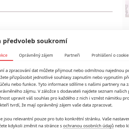
 předvoleb soukromí
nkce
Oprávněný zájem
Partneři
Prohlášení o cookie
í a zpracování dat můžete přijmout nebo odmítnou najednou po
žete přizpůsobit jednotlivé souhlasy zapnutím nebo vypnutím pře
účelu nebo funkce. Tyto informace sdílíme s našimi partnery na 
rávněného zájmu. V záložce s dodavateli najdete seznam našich 
ost upravit váš souhlas pro každého z nich i vznést námitku pro
 kteří tvrdí, že mají oprávněný zájem vaše data zpracovat.
e jsou relevantní pouze pro tuto konkrétní stránku. Vaše nastave
ete kdykoli změnit na stránce s
ochranou osobních údajů
nebo kl