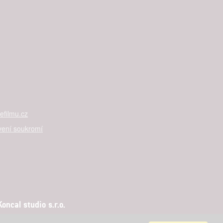

rtnerům
ání chyb,
filmu.cz
vení soukromí
ncal studio s.r.o.