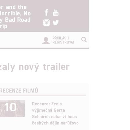
er and the
Horrible, No
ry Bad Road
rip
PŘIHLÁSIT
REGISTROVAT
aly nový trailer
RECENZE FILMŮ
10
Recenze: Zcela
výjimečná Gerta
Schnirch nebarví hnus
českých dějin narůžovo