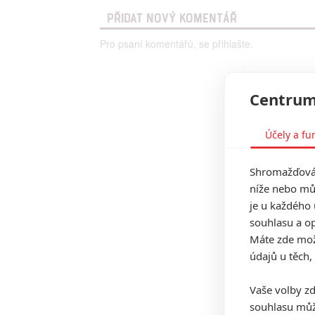
PŘIDAT NOVÝ KOMENTÁŘ
Pro psaní komentářů, se přihlašte.
Centrum
Účely a fu
Shromažďován
níže nebo mů
je u každého 
souhlasu a op
Máte zde možn
údajů u těch,
Vaše volby zd
souhlasu můž