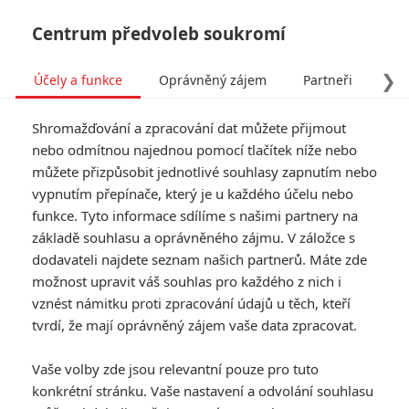
Centrum předvoleb soukromí
❯
Účely a funkce
Oprávněný zájem
Partneři
Pro
Tog
Shromažďování a zpracování dat můžete přijmout
navi
nebo odmítnou najednou pomocí tlačítek níže nebo
můžete přizpůsobit jednotlivé souhlasy zapnutím nebo
Fjord: Avenger Sebastian
vypnutím přepínače, který je u každého účelu nebo
funkce. Tyto informace sdílíme s našimi partnery na
Stan se v novém filmu
základě souhlasu a oprávněného zájmu. V záložce s
změnil zcela k nepoznání
dodavateli najdete seznam našich partnerů. Máte zde
možnost upravit váš souhlas pro každého z nich i
Napsal:
vznést námitku proti zpracování údajů u těch, kteří
Petr Slavík - (Anarvin)
, 08.03.2026 10:00
tvrdí, že mají oprávněný zájem vaše data zpracovat.
KOMENTÁŘE
0
Vaše volby zde jsou relevantní pouze pro tuto
konkrétní stránku. Vaše nastavení a odvolání souhlasu