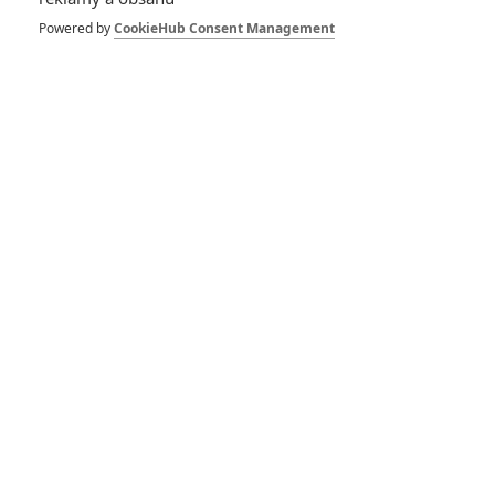
1
ČLÁNEK | 30.07.2026 12:31
Powered by
CookieHub Consent Management
Spider-Man: Zbrusu nový den – Podle recenzí máme čekat
překvapivě emotivní a osobní film
1
ČLÁNEK | 30.07.2026 03:42
Velké preview: Odyssea - seznamte se s maximálně nabitým
obsazením
DISKUZE
PŘIHLÁSIT
REGISTROVAT