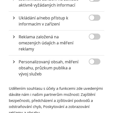
6

aktivně vyžádaných informací
Recenze: Godzilla x Kong: Nové
impérium
Ukládání a/nebo přístup k
8

Recenze: Opičí muž
informacím v zařízení
Reklama založená na

omezených údajích a měření
reklamy
POSLEDNÍ KOMENTOVANÉ
Personalizovaný obsah, měření
3

obsahu, průzkum publika a
ČLÁNEK | 01.08.2026 16:40
Marvel nečekaně zrušil již schválené pokračování
vývoj služeb
433
FILM | 01.08.2026 07:11
拆彈專家
Udělením souhlasu s účely a funkcemi zde uvedenými
dáváte nám i našim partnerům možnost: Zajištění
1
ČLÁNEK | 30.07.2026 20:14
bezpečnosti, předcházení a zjišťování podvodů a
Děti krve a kostí: Regulérní trailer představuje akční fantasy
odstraňování chyb, Poskytování a zobrazování
dobrodružství s vůní Afriky
reklamy a obsahu