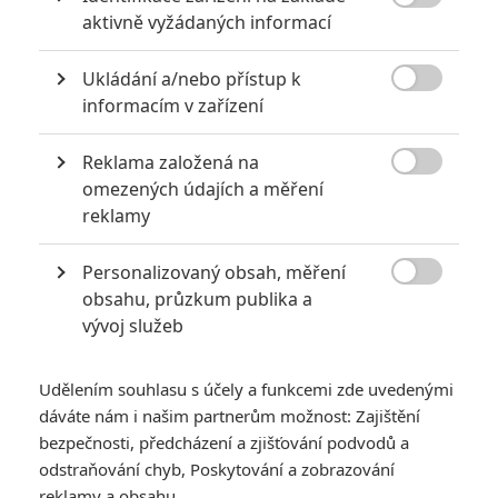
6

aktivně vyžádaných informací
Recenze: Godzilla x Kong: Nové
impérium
Ukládání a/nebo přístup k
8

Recenze: Opičí muž
informacím v zařízení
Reklama založená na

omezených údajích a měření
reklamy
POSLEDNÍ KOMENTOVANÉ
Personalizovaný obsah, měření
3

obsahu, průzkum publika a
ČLÁNEK | 01.08.2026 16:40
Marvel nečekaně zrušil již schválené pokračování
vývoj služeb
433
FILM | 01.08.2026 07:11
拆彈專家
Udělením souhlasu s účely a funkcemi zde uvedenými
dáváte nám i našim partnerům možnost: Zajištění
1
ČLÁNEK | 30.07.2026 20:14
bezpečnosti, předcházení a zjišťování podvodů a
Děti krve a kostí: Regulérní trailer představuje akční fantasy
odstraňování chyb, Poskytování a zobrazování
dobrodružství s vůní Afriky
reklamy a obsahu