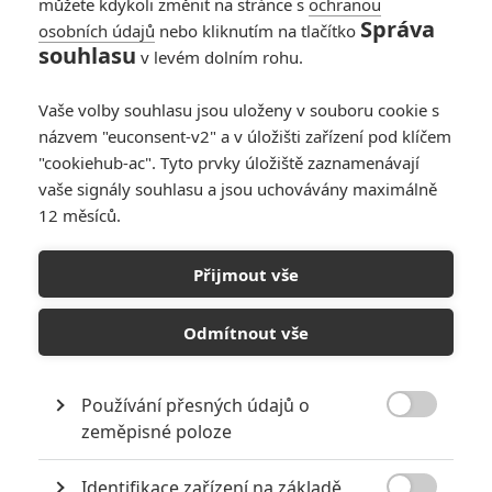
můžete kdykoli změnit na stránce s
ochranou
Správa
osobních údajů
nebo kliknutím na tlačítko
souhlasu
v levém dolním rohu.
PŘIDAT NOVÝ KOMENTÁŘ
Vaše volby souhlasu jsou uloženy v souboru cookie s
názvem "euconsent-v2" a v úložišti zařízení pod klíčem
Pro psaní komentářů, se přihlašte.
"cookiehub-ac". Tyto prvky úložiště zaznamenávají
vaše signály souhlasu a jsou uchovávány maximálně
RECENZE FILMŮ
12 měsíců.
10
Recenze: Zcela výjimečná Gerta
Schnirch nebarví hnus českých dějin
Přijmout vše
narůžovo
Odmítnout vše
5
Recenze: Záhada strašidelného
zámku úroveň štědrovečerních
pohádek nepozvedla
Používání přesných údajů o
8

zeměpisné poloze
Recenze: Občanská válka
Identifikace zařízení na základě