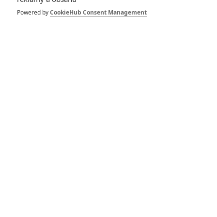
1
ČLÁNEK | 30.07.2026 12:31
Powered by
CookieHub Consent Management
Spider-Man: Zbrusu nový den – Podle recenzí máme čekat
překvapivě emotivní a osobní film
1
ČLÁNEK | 30.07.2026 03:42
Velké preview: Odyssea - seznamte se s maximálně nabitým
obsazením
DISKUZE
PŘIHLÁSIT
REGISTROVAT