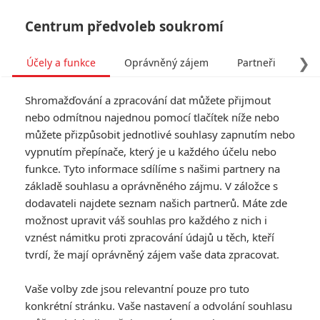
Centrum předvoleb soukromí
❯
Účely a funkce
Oprávněný zájem
Partneři
Pro
Tog
Shromažďování a zpracování dat můžete přijmout
navi
nebo odmítnou najednou pomocí tlačítek níže nebo
můžete přizpůsobit jednotlivé souhlasy zapnutím nebo
Cameron Diaz bude v nové
vypnutím přepínače, který je u každého účelu nebo
funkce. Tyto informace sdílíme s našimi partnery na
komedii manželkou za
základě souhlasu a oprávněného zájmu. V záložce s
úplatu
dodavateli najdete seznam našich partnerů. Máte zde
možnost upravit váš souhlas pro každého z nich i
Napsal:
vznést námitku proti zpracování údajů u těch, kteří
Petr Slavík - (Anarvin)
, 27.02.2026 15:00
tvrdí, že mají oprávněný zájem vaše data zpracovat.
KOMENTÁŘE
0
Vaše volby zde jsou relevantní pouze pro tuto
konkrétní stránku. Vaše nastavení a odvolání souhlasu