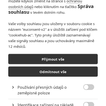
můžete kdykoli změnit na stránce s
ochranou
Správa
osobních údajů
nebo kliknutím na tlačítko
souhlasu
v levém dolním rohu.
PŘIDAT NOVÝ KOMENTÁŘ
Vaše volby souhlasu jsou uloženy v souboru cookie s
názvem "euconsent-v2" a v úložišti zařízení pod klíčem
Pro psaní komentářů, se přihlašte.
"cookiehub-ac". Tyto prvky úložiště zaznamenávají
vaše signály souhlasu a jsou uchovávány maximálně
RECENZE FILMŮ
12 měsíců.
10
Recenze: Zcela výjimečná Gerta
Schnirch nebarví hnus českých dějin
Přijmout vše
narůžovo
Odmítnout vše
5
Recenze: Záhada strašidelného
zámku úroveň štědrovečerních
pohádek nepozvedla
Používání přesných údajů o
8

zeměpisné poloze
Recenze: Občanská válka
Identifikace zařízení na základě