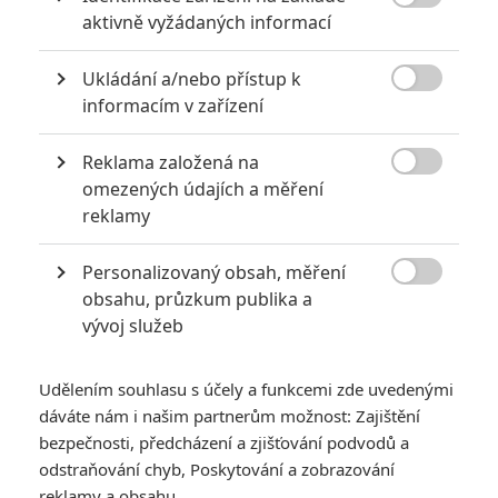
6

aktivně vyžádaných informací
Recenze: Godzilla x Kong: Nové
impérium
Ukládání a/nebo přístup k
8

Recenze: Opičí muž
informacím v zařízení
Reklama založená na

omezených údajích a měření
reklamy
POSLEDNÍ KOMENTOVANÉ
Personalizovaný obsah, měření
3

obsahu, průzkum publika a
ČLÁNEK | 01.08.2026 16:40
Marvel nečekaně zrušil již schválené pokračování
vývoj služeb
433
FILM | 01.08.2026 07:11
拆彈專家
Udělením souhlasu s účely a funkcemi zde uvedenými
dáváte nám i našim partnerům možnost: Zajištění
1
ČLÁNEK | 30.07.2026 20:14
bezpečnosti, předcházení a zjišťování podvodů a
Děti krve a kostí: Regulérní trailer představuje akční fantasy
odstraňování chyb, Poskytování a zobrazování
dobrodružství s vůní Afriky
reklamy a obsahu