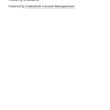
1
ČLÁNEK | 30.07.2026 12:31
Powered by
CookieHub Consent Management
Spider-Man: Zbrusu nový den – Podle recenzí máme čekat
překvapivě emotivní a osobní film
1
ČLÁNEK | 30.07.2026 03:42
Velké preview: Odyssea - seznamte se s maximálně nabitým
obsazením
DISKUZE
PŘIHLÁSIT
REGISTROVAT