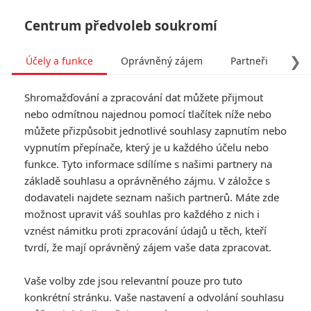
Centrum předvoleb soukromí
❯
Účely a funkce
Oprávněný zájem
Partneři
Pro
Tog
Shromažďování a zpracování dat můžete přijmout
navi
nebo odmítnou najednou pomocí tlačítek níže nebo
můžete přizpůsobit jednotlivé souhlasy zapnutím nebo
Twisted: Zvrhlý chirurg
vypnutím přepínače, který je u každého účelu nebo
funkce. Tyto informace sdílíme s našimi partnery na
drásá oběti v novém hororu
základě souhlasu a oprávněného zájmu. V záložce s
od režiséra Saw
dodavateli najdete seznam našich partnerů. Máte zde
možnost upravit váš souhlas pro každého z nich i
Napsal:
vznést námitku proti zpracování údajů u těch, kteří
Michal Janoušek - (Rudmen)
, 17.01.2026 21:23
tvrdí, že mají oprávněný zájem vaše data zpracovat.
KOMENTÁŘE
0
Vaše volby zde jsou relevantní pouze pro tuto
konkrétní stránku. Vaše nastavení a odvolání souhlasu