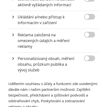
6

aktivně vyžádaných informací
Recenze: Godzilla x Kong: Nové
impérium
Ukládání a/nebo přístup k
8

Recenze: Opičí muž
informacím v zařízení
Reklama založená na

omezených údajích a měření
reklamy
POSLEDNÍ KOMENTOVANÉ
Personalizovaný obsah, měření
3

obsahu, průzkum publika a
ČLÁNEK | 01.08.2026 16:40
Marvel nečekaně zrušil již schválené pokračování
vývoj služeb
433
FILM | 01.08.2026 07:11
拆彈專家
Udělením souhlasu s účely a funkcemi zde uvedenými
dáváte nám i našim partnerům možnost: Zajištění
1
ČLÁNEK | 30.07.2026 20:14
bezpečnosti, předcházení a zjišťování podvodů a
Děti krve a kostí: Regulérní trailer představuje akční fantasy
odstraňování chyb, Poskytování a zobrazování
dobrodružství s vůní Afriky
reklamy a obsahu