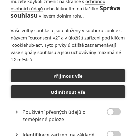
můžete kdykoli změnit na stránce s
ochranou
Správa
osobních údajů
nebo kliknutím na tlačítko
souhlasu
v levém dolním rohu.
PŘIDAT NOVÝ KOMENTÁŘ
Vaše volby souhlasu jsou uloženy v souboru cookie s
názvem "euconsent-v2" a v úložišti zařízení pod klíčem
Pro psaní komentářů, se přihlašte.
"cookiehub-ac". Tyto prvky úložiště zaznamenávají
vaše signály souhlasu a jsou uchovávány maximálně
RECENZE FILMŮ
12 měsíců.
10
Recenze: Zcela výjimečná Gerta
Schnirch nebarví hnus českých dějin
Přijmout vše
narůžovo
Odmítnout vše
5
Recenze: Záhada strašidelného
zámku úroveň štědrovečerních
pohádek nepozvedla
Používání přesných údajů o
8

zeměpisné poloze
Recenze: Občanská válka
Identifikace zařízení na základě