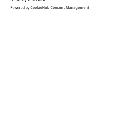
1
ČLÁNEK | 30.07.2026 12:31
Powered by
CookieHub Consent Management
Spider-Man: Zbrusu nový den – Podle recenzí máme čekat
překvapivě emotivní a osobní film
1
ČLÁNEK | 30.07.2026 03:42
Velké preview: Odyssea - seznamte se s maximálně nabitým
obsazením
DISKUZE
PŘIHLÁSIT
REGISTROVAT