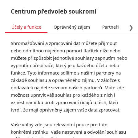
Centrum předvoleb soukromí
❯
Účely a funkce
Oprávněný zájem
Partneři
Pro
Tog
Shromažďování a zpracování dat můžete přijmout
navi
nebo odmítnou najednou pomocí tlačítek níže nebo
můžete přizpůsobit jednotlivé souhlasy zapnutím nebo
Death Cycle: Maskovaný
vypnutím přepínače, který je u každého účelu nebo
funkce. Tyto informace sdílíme s našimi partnery na
motorkář ve stylovém
základě souhlasu a oprávněného zájmu. V záložce s
hororu vraždí beze slov
dodavateli najdete seznam našich partnerů. Máte zde
možnost upravit váš souhlas pro každého z nich i
Napsal:
vznést námitku proti zpracování údajů u těch, kteří
Michal Janoušek - (Rudmen)
, 17.08.2025 22:00
tvrdí, že mají oprávněný zájem vaše data zpracovat.
KOMENTÁŘE
0
Vaše volby zde jsou relevantní pouze pro tuto
konkrétní stránku. Vaše nastavení a odvolání souhlasu