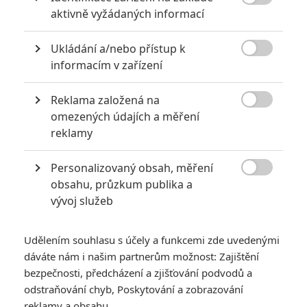

aktivně vyžádaných informací
Ukládání a/nebo přístup k
RECENZE FILMŮ

informacím v zařízení
10
Recenze: Zcela výjimečná Gerta
Schnirch nebarví hnus českých dějin
Reklama založená na
narůžovo

omezených údajích a měření
reklamy
5
Recenze: Záhada strašidelného
zámku úroveň štědrovečerních
Personalizovaný obsah, měření
pohádek nepozvedla

obsahu, průzkum publika a
8
Recenze: Občanská válka
vývoj služeb
Udělením souhlasu s účely a funkcemi zde uvedenými
6
Recenze: Godzilla x Kong: Nové
dáváte nám i našim partnerům možnost: Zajištění
impérium
bezpečnosti, předcházení a zjišťování podvodů a
odstraňování chyb, Poskytování a zobrazování
Recenze: Opičí muž
reklamy a obsahu