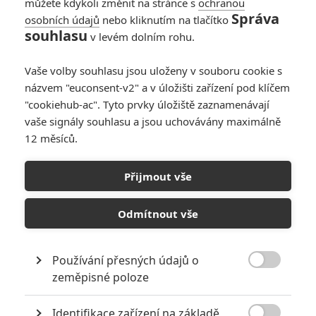
můžete kdykoli změnit na stránce s
ochranou
Správa
osobních údajů
nebo kliknutím na tlačítko
souhlasu
v levém dolním rohu.
PŘIDAT NOVÝ KOMENTÁŘ
Vaše volby souhlasu jsou uloženy v souboru cookie s
názvem "euconsent-v2" a v úložišti zařízení pod klíčem
Pro psaní komentářů, se přihlašte.
"cookiehub-ac". Tyto prvky úložiště zaznamenávají
vaše signály souhlasu a jsou uchovávány maximálně
Běžící muž
12 měsíců.
13.11.1987 | USA
Akční, Sci-Fi
Přijmout vše
Info o filmu
Odmítnout vše
Používání přesných údajů o

zeměpisné poloze
Identifikace zařízení na základě