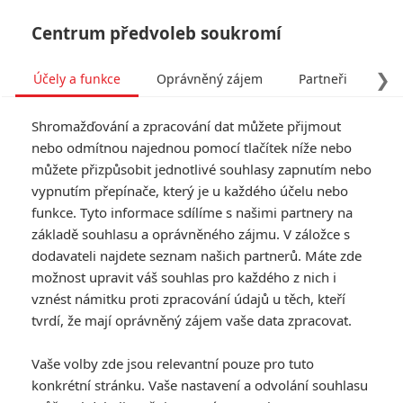
Centrum předvoleb soukromí
❯
Účely a funkce
Oprávněný zájem
Partneři
Pro
Tog
Shromažďování a zpracování dat můžete přijmout
navi
nebo odmítnou najednou pomocí tlačítek níže nebo
můžete přizpůsobit jednotlivé souhlasy zapnutím nebo
Běžící muž: Nová verze
vypnutím přepínače, který je u každého účelu nebo
funkce. Tyto informace sdílíme s našimi partnery na
dostala Schwarzeneggerovo
základě souhlasu a oprávněného zájmu. V záložce s
požehnání
dodavateli najdete seznam našich partnerů. Máte zde
možnost upravit váš souhlas pro každého z nich i
Napsal:
vznést námitku proti zpracování údajů u těch, kteří
Michal Janoušek - (Rudmen)
, 26.04.2025 16:10
tvrdí, že mají oprávněný zájem vaše data zpracovat.
KOMENTÁŘE
0
Vaše volby zde jsou relevantní pouze pro tuto
konkrétní stránku. Vaše nastavení a odvolání souhlasu