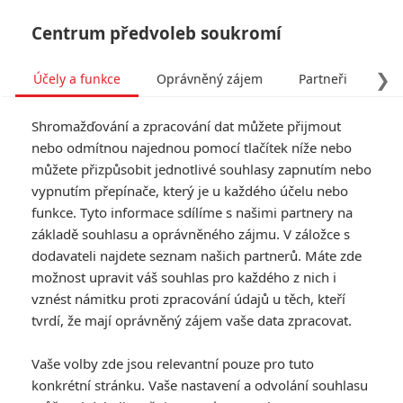
Centrum předvoleb soukromí
❯
Účely a funkce
Oprávněný zájem
Partneři
Pro
Tog
Shromažďování a zpracování dat můžete přijmout
navi
nebo odmítnou najednou pomocí tlačítek níže nebo
můžete přizpůsobit jednotlivé souhlasy zapnutím nebo
Predátor: Nebezpečné
vypnutím přepínače, který je u každého účelu nebo
funkce. Tyto informace sdílíme s našimi partnery na
území - Teaser trailer
základě souhlasu a oprávněného zájmu. V záložce s
odhaluje nové predátorské
dodavateli najdete seznam našich partnerů. Máte zde
možnost upravit váš souhlas pro každého z nich i
dobrodružství
vznést námitku proti zpracování údajů u těch, kteří
tvrdí, že mají oprávněný zájem vaše data zpracovat.
Napsal:
Michal Janoušek - (Rudmen)
, 23.04.2025 18:30
Vaše volby zde jsou relevantní pouze pro tuto
KOMENTÁŘE
6
konkrétní stránku. Vaše nastavení a odvolání souhlasu