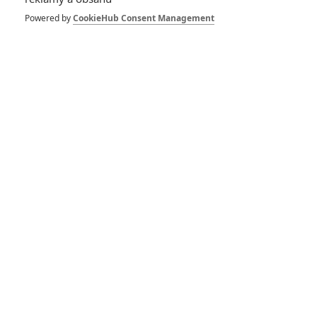
taky.
Powered by
CookieHub Consent Management
TucnakNik
| 2025-04-24 03:53:42 |
0
0
Hraje dvojroli, takže klidně může hrát lidskou osobu, a
následně syntetika podle ní vytvořeného. Pochybuju, že
bude hrát dva syntetiky.
ukulelembo
| 2025-04-24 01:42:29 |
0
0
Houby lidská žena. Fanning je viditelně androidka a má loga
Weyland-Yutani všude po sobě. Teď máte mojí plnou
pozornost.