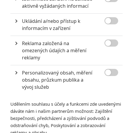
toho se vyvíjeli další. Informace hovoří o tom, že Fanning

aktivně vyžádaných informací
má hrát dvě sestry, třeba se mýlím ale víc se přikláním k
tomu, že jedna z nich bude lidská.
Ukládání a/nebo přístup k

informacím v zařízení
Reklama založená na
Lamarr
| 2025-04-24 11:57:32 |
0
0

omezených údajích a měření
Vyzerá to prekvapivo dobre. Na začiatku mi ta lod
reklamy
pripomenula záver Predatora 2ky, planeta zas hru AVP2 a
ten mutant na konci by mohol byt nieco ako zmutovany
Personalizovaný obsah, měření
predator z Predators Evoluce.. lego Weyland-Yutani je aj

obsahu, průzkum publika a
na tom žltom vozidle
vývoj služeb
Udělením souhlasu s účely a funkcemi zde uvedenými
dáváte nám i našim partnerům možnost: Zajištění
ukulelembo
| 2025-04-24 08:26:43 |
0
0
bezpečnosti, předcházení a zjišťování podvodů a
TucnakNik: A proč ne. Už Fassbender v Covenantu dva
odstraňování chyb, Poskytování a zobrazování
různé syntetiky stejného modelu hrál. Fanning může tady
reklamy a obsahu