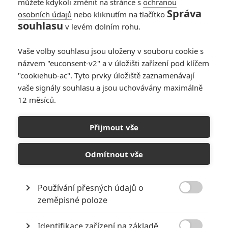
můžete kdykoli změnit na stránce s
ochranou
Správa
osobních údajů
nebo kliknutím na tlačítko
souhlasu
v levém dolním rohu.
ukulelembo
| 2025-04-24 21:16:04 |
0
0
TucnakNik: Jako zase lze říct, že ještě v žádném filmu
Vaše volby souhlasu jsou uloženy v souboru cookie s
jsme neměli situaci, kdy by syntetik potkal svůj originál, ale
naopak jsme měli tucty situací, kdy se objevovali stejné
názvem "euconsent-v2" a v úložišti zařízení pod klíčem
modeli, ať už v jednom filmu současně, nebo napříč vícero
"cookiehub-ac". Tyto prvky úložiště zaznamenávají
filmy. I tenhle argument se však dá vyložit dvojím
vaše signály souhlasu a jsou uchovávány maximálně
způsobem, takže jak říkáš uvidíme. Osobně myslím, že celý
12 měsíců.
ten původní popis s lidskými dvojčaty byl jen krycí PR.
Ledaže se ukáže, že jde o dvojčata syntetiků. Čemuž by
Přijmout vše
nahrával i fakt, že i druhý charakter má jednoduché jméno
Tessa.
Odmítnout vše
Používání přesných údajů o
TucnakNik
| 2025-04-24 20:30:07 |
0
0

zeměpisné poloze
No právě proto, že už to jednou hrál Fassbander. Navíc
tam bylo řečeno, že to byl úspěšný model a na základě
Identifikace zařízení na základě