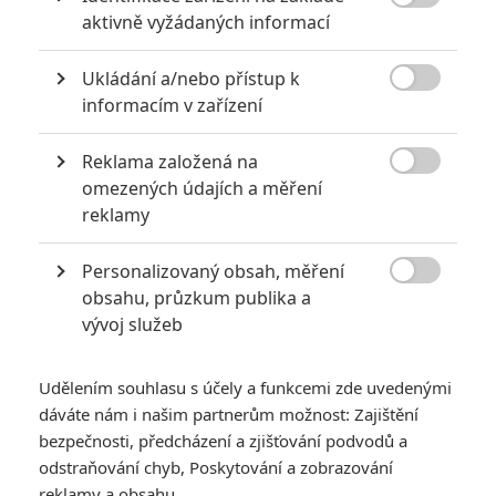
6

aktivně vyžádaných informací
Recenze: Godzilla x Kong: Nové
impérium
Ukládání a/nebo přístup k
8

Recenze: Opičí muž
informacím v zařízení
Reklama založená na

omezených údajích a měření
reklamy
POSLEDNÍ KOMENTOVANÉ
Personalizovaný obsah, měření
3

obsahu, průzkum publika a
ČLÁNEK | 01.08.2026 16:40
Marvel nečekaně zrušil již schválené pokračování
vývoj služeb
433
FILM | 01.08.2026 07:11
拆彈專家
Udělením souhlasu s účely a funkcemi zde uvedenými
dáváte nám i našim partnerům možnost: Zajištění
1
ČLÁNEK | 30.07.2026 20:14
bezpečnosti, předcházení a zjišťování podvodů a
Děti krve a kostí: Regulérní trailer představuje akční fantasy
odstraňování chyb, Poskytování a zobrazování
dobrodružství s vůní Afriky
reklamy a obsahu