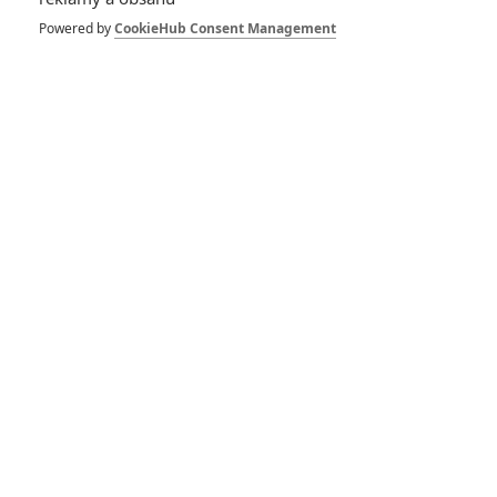
1
ČLÁNEK | 30.07.2026 12:31
Powered by
CookieHub Consent Management
Spider-Man: Zbrusu nový den – Podle recenzí máme čekat
překvapivě emotivní a osobní film
1
ČLÁNEK | 30.07.2026 03:42
Velké preview: Odyssea - seznamte se s maximálně nabitým
obsazením
DISKUZE
PŘIHLÁSIT
REGISTROVAT