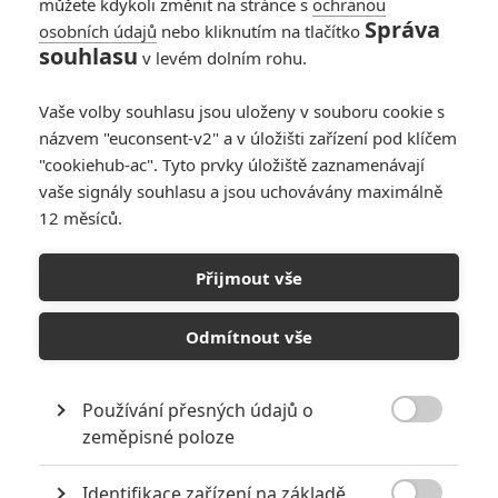
můžete kdykoli změnit na stránce s
ochranou
Správa
osobních údajů
nebo kliknutím na tlačítko
souhlasu
v levém dolním rohu.
PŘIDAT NOVÝ KOMENTÁŘ
Vaše volby souhlasu jsou uloženy v souboru cookie s
názvem "euconsent-v2" a v úložišti zařízení pod klíčem
Pro psaní komentářů, se přihlašte.
"cookiehub-ac". Tyto prvky úložiště zaznamenávají
vaše signály souhlasu a jsou uchovávány maximálně
RECENZE FILMŮ
12 měsíců.
10
Recenze: Zcela výjimečná Gerta
Schnirch nebarví hnus českých dějin
Přijmout vše
narůžovo
Odmítnout vše
5
Recenze: Záhada strašidelného
zámku úroveň štědrovečerních
pohádek nepozvedla
Používání přesných údajů o
8

zeměpisné poloze
Recenze: Občanská válka
Identifikace zařízení na základě