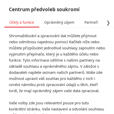
Centrum předvoleb soukromí
❯
Účely a funkce
Oprávněný zájem
Partneři
Pro
Tog
Shromažďování a zpracování dat můžete přijmout
navi
nebo odmítnou najednou pomocí tlačítek níže nebo
můžete přizpůsobit jednotlivé souhlasy zapnutím nebo
Coco 2: Po letech se s
vypnutím přepínače, který je u každého účelu nebo
funkce. Tyto informace sdílíme s našimi partnery na
Pixarem vrátíme do světa
základě souhlasu a oprávněného zájmu. V záložce s
mrtvých
dodavateli najdete seznam našich partnerů. Máte zde
možnost upravit váš souhlas pro každého z nich i
Napsal:
vznést námitku proti zpracování údajů u těch, kteří
Michal Janoušek - (Rudmen)
, 29.03.2025 09:00
tvrdí, že mají oprávněný zájem vaše data zpracovat.
KOMENTÁŘE
0
Vaše volby zde jsou relevantní pouze pro tuto
konkrétní stránku. Vaše nastavení a odvolání souhlasu