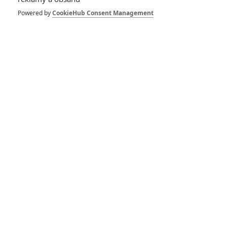
1
ČLÁNEK | 30.07.2026 12:31
Powered by
CookieHub Consent Management
Spider-Man: Zbrusu nový den – Podle recenzí máme čekat
překvapivě emotivní a osobní film
1
ČLÁNEK | 30.07.2026 03:42
Velké preview: Odyssea - seznamte se s maximálně nabitým
obsazením
DISKUZE
PŘIHLÁSIT
REGISTROVAT