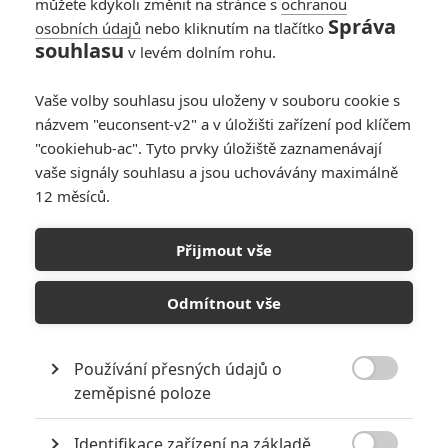
můžete kdykoli změnit na stránce s
ochranou
Správa
osobních údajů
nebo kliknutím na tlačítko
souhlasu
v levém dolním rohu.
PŘIDAT NOVÝ KOMENTÁŘ
Vaše volby souhlasu jsou uloženy v souboru cookie s
názvem "euconsent-v2" a v úložišti zařízení pod klíčem
Pro psaní komentářů, se přihlašte.
"cookiehub-ac". Tyto prvky úložiště zaznamenávají
vaše signály souhlasu a jsou uchovávány maximálně
RECENZE FILMŮ
12 měsíců.
10
Recenze: Zcela výjimečná Gerta
Schnirch nebarví hnus českých dějin
Přijmout vše
narůžovo
Odmítnout vše
5
Recenze: Záhada strašidelného
zámku úroveň štědrovečerních
pohádek nepozvedla
Používání přesných údajů o
8

zeměpisné poloze
Recenze: Občanská válka
Identifikace zařízení na základě