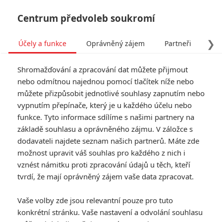
Centrum předvoleb soukromí
❯
Účely a funkce
Oprávněný zájem
Partneři
Pro
Tog
Shromažďování a zpracování dat můžete přijmout
navi
nebo odmítnou najednou pomocí tlačítek níže nebo
můžete přizpůsobit jednotlivé souhlasy zapnutím nebo
Sněhurka po řadě umělých
vypnutím přepínače, který je u každého účelu nebo
funkce. Tyto informace sdílíme s našimi partnery na
kontroverzí a propálených
základě souhlasu a oprávněného zájmu. V záložce s
peněz dorazila do kin
dodavateli najdete seznam našich partnerů. Máte zde
možnost upravit váš souhlas pro každého z nich i
Napsal:
vznést námitku proti zpracování údajů u těch, kteří
Petr Slavík - (Anarvin)
, 20.03.2025 19:33
tvrdí, že mají oprávněný zájem vaše data zpracovat.
KOMENTÁŘE
0
Vaše volby zde jsou relevantní pouze pro tuto
konkrétní stránku. Vaše nastavení a odvolání souhlasu