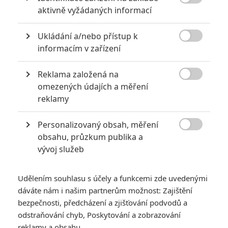
6

aktivně vyžádaných informací
Recenze: Godzilla x Kong: Nové
impérium
Ukládání a/nebo přístup k
8

Recenze: Opičí muž
informacím v zařízení
Reklama založená na

omezených údajích a měření
reklamy
POSLEDNÍ KOMENTOVANÉ
Personalizovaný obsah, měření
3

obsahu, průzkum publika a
ČLÁNEK | 01.08.2026 16:40
Marvel nečekaně zrušil již schválené pokračování
vývoj služeb
433
FILM | 01.08.2026 07:11
拆彈專家
Udělením souhlasu s účely a funkcemi zde uvedenými
dáváte nám i našim partnerům možnost: Zajištění
1
ČLÁNEK | 30.07.2026 20:14
bezpečnosti, předcházení a zjišťování podvodů a
Děti krve a kostí: Regulérní trailer představuje akční fantasy
odstraňování chyb, Poskytování a zobrazování
dobrodružství s vůní Afriky
reklamy a obsahu