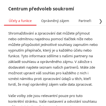
Centrum předvoleb soukromí
❯
Účely a funkce
Oprávněný zájem
Partneři
Pro
Tog
Shromažďování a zpracování dat můžete přijmout
navi
nebo odmítnou najednou pomocí tlačítek níže nebo
můžete přizpůsobit jednotlivé souhlasy zapnutím nebo
Oscary složily velkou
vypnutím přepínače, který je u každého účelu nebo
funkce. Tyto informace sdílíme s našimi partnery na
poklonu pracovníkům
základě souhlasu a oprávněného zájmu. V záložce s
erotického průmyslu
dodavateli najdete seznam našich partnerů. Máte zde
možnost upravit váš souhlas pro každého z nich i
Napsal:
vznést námitku proti zpracování údajů u těch, kteří
Petr Slavík - (Anarvin)
, 03.03.2025 08:02
tvrdí, že mají oprávněný zájem vaše data zpracovat.
KOMENTÁŘE
0
Vaše volby zde jsou relevantní pouze pro tuto
konkrétní stránku. Vaše nastavení a odvolání souhlasu