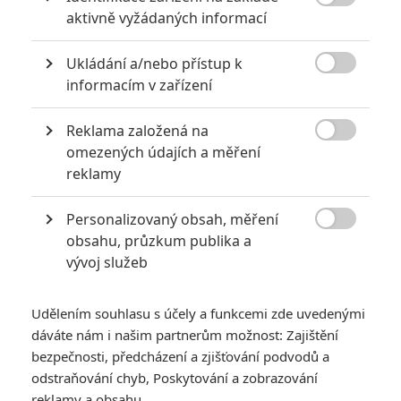
6

aktivně vyžádaných informací
Recenze: Godzilla x Kong: Nové
impérium
Ukládání a/nebo přístup k
8

Recenze: Opičí muž
informacím v zařízení
Reklama založená na

omezených údajích a měření
reklamy
POSLEDNÍ KOMENTOVANÉ
Personalizovaný obsah, měření
3

obsahu, průzkum publika a
ČLÁNEK | 01.08.2026 16:40
Marvel nečekaně zrušil již schválené pokračování
vývoj služeb
433
FILM | 01.08.2026 07:11
拆彈專家
Udělením souhlasu s účely a funkcemi zde uvedenými
dáváte nám i našim partnerům možnost: Zajištění
1
ČLÁNEK | 30.07.2026 20:14
bezpečnosti, předcházení a zjišťování podvodů a
Děti krve a kostí: Regulérní trailer představuje akční fantasy
odstraňování chyb, Poskytování a zobrazování
dobrodružství s vůní Afriky
reklamy a obsahu