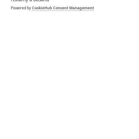
1
ČLÁNEK | 30.07.2026 12:31
Powered by
CookieHub Consent Management
Spider-Man: Zbrusu nový den – Podle recenzí máme čekat
překvapivě emotivní a osobní film
1
ČLÁNEK | 30.07.2026 03:42
Velké preview: Odyssea - seznamte se s maximálně nabitým
obsazením
DISKUZE
PŘIHLÁSIT
REGISTROVAT