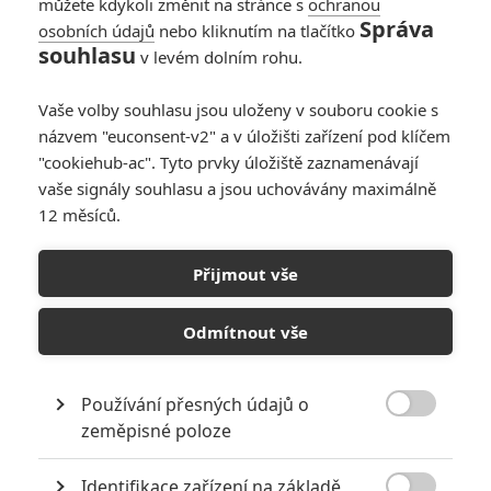
můžete kdykoli změnit na stránce s
ochranou
Správa
osobních údajů
nebo kliknutím na tlačítko
souhlasu
v levém dolním rohu.
PŘIDAT NOVÝ KOMENTÁŘ
Vaše volby souhlasu jsou uloženy v souboru cookie s
názvem "euconsent-v2" a v úložišti zařízení pod klíčem
Pro psaní komentářů, se přihlašte.
"cookiehub-ac". Tyto prvky úložiště zaznamenávají
vaše signály souhlasu a jsou uchovávány maximálně
RECENZE FILMŮ
12 měsíců.
10
Recenze: Zcela výjimečná Gerta
Schnirch nebarví hnus českých dějin
Přijmout vše
narůžovo
Odmítnout vše
5
Recenze: Záhada strašidelného
zámku úroveň štědrovečerních
pohádek nepozvedla
Používání přesných údajů o
8

zeměpisné poloze
Recenze: Občanská válka
Identifikace zařízení na základě