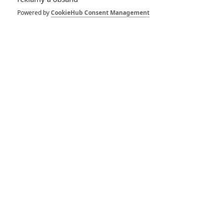
1
ČLÁNEK | 30.07.2026 12:31
Powered by
CookieHub Consent Management
Spider-Man: Zbrusu nový den – Podle recenzí máme čekat
překvapivě emotivní a osobní film
1
ČLÁNEK | 30.07.2026 03:42
Velké preview: Odyssea - seznamte se s maximálně nabitým
obsazením
DISKUZE
PŘIHLÁSIT
REGISTROVAT