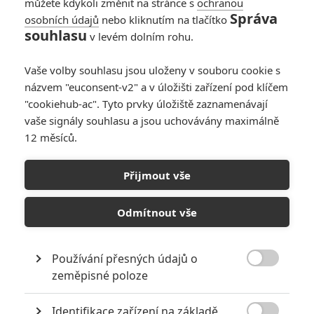
můžete kdykoli změnit na stránce s
ochranou
Správa
osobních údajů
nebo kliknutím na tlačítko
souhlasu
v levém dolním rohu.
PŘIDAT NOVÝ KOMENTÁŘ
Vaše volby souhlasu jsou uloženy v souboru cookie s
názvem "euconsent-v2" a v úložišti zařízení pod klíčem
Pro psaní komentářů, se přihlašte.
"cookiehub-ac". Tyto prvky úložiště zaznamenávají
vaše signály souhlasu a jsou uchovávány maximálně
RECENZE FILMŮ
12 měsíců.
10
Recenze: Zcela výjimečná Gerta
Schnirch nebarví hnus českých dějin
Přijmout vše
narůžovo
Odmítnout vše
5
Recenze: Záhada strašidelného
zámku úroveň štědrovečerních
pohádek nepozvedla
Používání přesných údajů o
8

zeměpisné poloze
Recenze: Občanská válka
Identifikace zařízení na základě