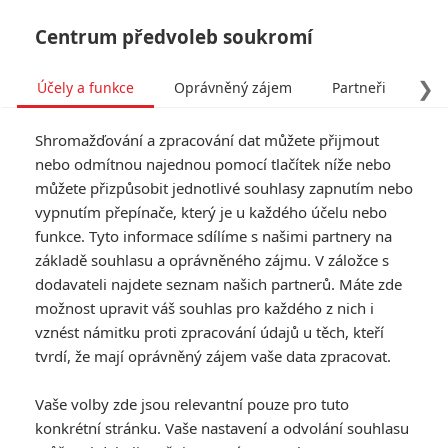
Centrum předvoleb soukromí
❯
Účely a funkce
Oprávněný zájem
Partneři
Pro
Tog
Shromažďování a zpracování dat můžete přijmout
navi
nebo odmítnou najednou pomocí tlačítek níže nebo
můžete přizpůsobit jednotlivé souhlasy zapnutím nebo
Fountain of Youth: Letos
vypnutím přepínače, který je u každého účelu nebo
funkce. Tyto informace sdílíme s našimi partnery na
uvidíme moderní variaci na
základě souhlasu a oprávněného zájmu. V záložce s
Indianu Jonese
dodavateli najdete seznam našich partnerů. Máte zde
možnost upravit váš souhlas pro každého z nich i
Napsal:
vznést námitku proti zpracování údajů u těch, kteří
Petr Slavík - (Anarvin)
, 12.01.2025 15:58
tvrdí, že mají oprávněný zájem vaše data zpracovat.
KOMENTÁŘE
0
Vaše volby zde jsou relevantní pouze pro tuto
konkrétní stránku. Vaše nastavení a odvolání souhlasu