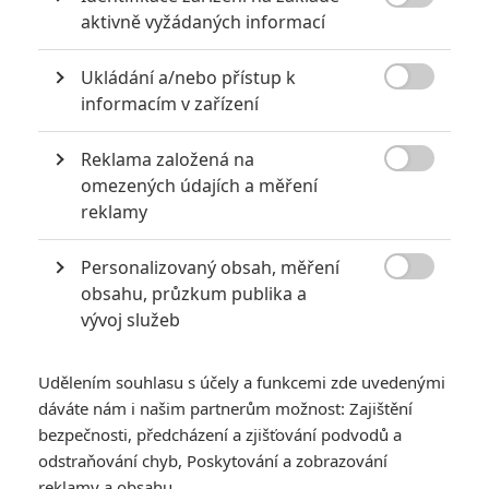
6

aktivně vyžádaných informací
Recenze: Godzilla x Kong: Nové
impérium
Ukládání a/nebo přístup k
8

Recenze: Opičí muž
informacím v zařízení
Reklama založená na

omezených údajích a měření
reklamy
POSLEDNÍ KOMENTOVANÉ
Personalizovaný obsah, měření
3

obsahu, průzkum publika a
ČLÁNEK | 01.08.2026 16:40
Marvel nečekaně zrušil již schválené pokračování
vývoj služeb
433
FILM | 01.08.2026 07:11
拆彈專家
Udělením souhlasu s účely a funkcemi zde uvedenými
dáváte nám i našim partnerům možnost: Zajištění
1
ČLÁNEK | 30.07.2026 20:14
bezpečnosti, předcházení a zjišťování podvodů a
Děti krve a kostí: Regulérní trailer představuje akční fantasy
odstraňování chyb, Poskytování a zobrazování
dobrodružství s vůní Afriky
reklamy a obsahu