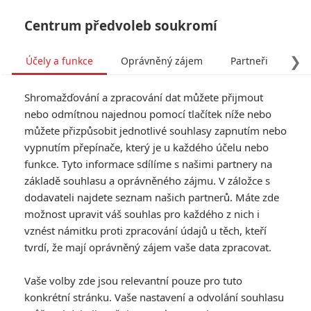
Centrum předvoleb soukromí
❯
Účely a funkce
Oprávněný zájem
Partneři
Pro
Tog
Shromažďování a zpracování dat můžete přijmout
navi
nebo odmítnou najednou pomocí tlačítek níže nebo
můžete přizpůsobit jednotlivé souhlasy zapnutím nebo
Predator: Badlands –
vypnutím přepínače, který je u každého účelu nebo
funkce. Tyto informace sdílíme s našimi partnery na
Ústředním protagonistou
základě souhlasu a oprávněného zájmu. V záložce s
bude sám Predátor
dodavateli najdete seznam našich partnerů. Máte zde
možnost upravit váš souhlas pro každého z nich i
Napsal:
vznést námitku proti zpracování údajů u těch, kteří
Petr Slavík - (Anarvin)
, 15.11.2024 19:27
tvrdí, že mají oprávněný zájem vaše data zpracovat.
KOMENTÁŘE
7
Vaše volby zde jsou relevantní pouze pro tuto
konkrétní stránku. Vaše nastavení a odvolání souhlasu