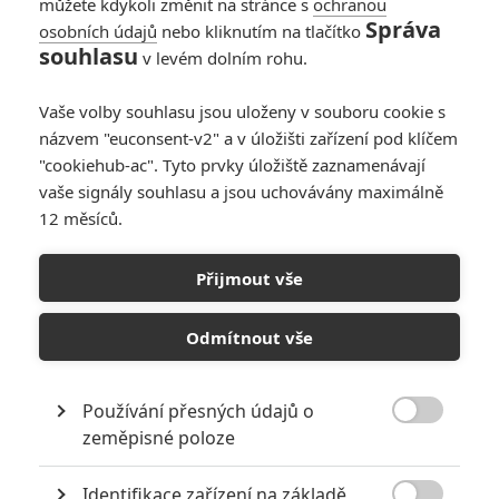
můžete kdykoli změnit na stránce s
ochranou
jasminka
| 2025-01-07 14:28:07 |
0
0
Správa
osobních údajů
nebo kliknutím na tlačítko
Holt to je něco jiného..a vtipnějšího, nebo jsem se u toho
souhlasu
v levém dolním rohu.
aspoň zasmála :D
Vaše volby souhlasu jsou uloženy v souboru cookie s
názvem "euconsent-v2" a v úložišti zařízení pod klíčem
"cookiehub-ac". Tyto prvky úložiště zaznamenávají
vaše signály souhlasu a jsou uchovávány maximálně
POciSEM
| 2024-11-22 18:01:42 |
0
0
12 měsíců.
Mno já děkuju za tvou psychoanalýzu ale už se do žádný
radši nepouštěj. Ticho bych nebyl protože chlap co rajtuje
predátorovi na krku by vypadal uplně stejně debilně jako
Přijmout vše
žencká indiánka i kdyby to byl Arnold. Prey se mi kupodivu
líbilo ale jenom vizuálem. Chování postav bylo na úrovni
Odmítnout vše
pomocný školy a proto na to držkuju že je to sračka.
Používání přesných údajů o

zeměpisné poloze
pbd
| 2024-11-20 15:17:14 |
0
0
POciSEM: protože Arnold poplácaný blátem vůbec z
Identifikace zařízení na základě