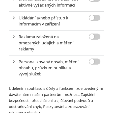
původního Predátora neudělal retarda, že? Kdyby to byl

aktivně vyžádaných informací
chlap-indián, byl bys ticho.
Ukládání a/nebo přístup k
Za mě v pohodě, Fanning hrát umí a na něco nového se

informacím v zařízení
těším. Predátor už dlouho netáhne na "neznámý element,"
už o nich víme celkem dost. Zároveň pochybuju, že by
Reklama založená na
ukázali nějak extra moc, jako že bude mít doma manžela a

dítě. :-D
omezených údajích a měření
reklamy
Personalizovaný obsah, měření

obsahu, průzkum publika a
flipus
| 2024-11-18 08:56:30 |
0
0
vývoj služeb
Berte to tak, že to bude zas něco jiného. Mě to přijde
zajímavý.
Udělením souhlasu s účely a funkcemi zde uvedenými
dáváte nám i našim partnerům možnost: Zajištění
bezpečnosti, předcházení a zjišťování podvodů a
odstraňování chyb, Poskytování a zobrazování
POciSEM
| 2024-11-16 16:35:21 |
0
0
reklamy a obsahu