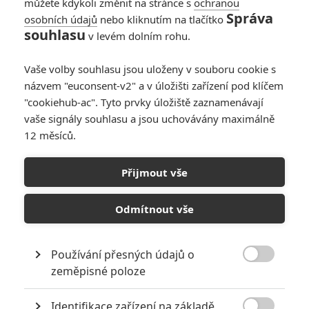
můžete kdykoli změnit na stránce s
ochranou
werne11
| 2024-10-07 10:38:51 |
0
0
Správa
osobních údajů
nebo kliknutím na tlačítko
Prečo on zase nevravím že je zlí režisér ale Dvojka Starnge
souhlasu
v levém dolním rohu.
tak ako nám to bolo podané bola hluposť,
Vaše volby souhlasu jsou uloženy v souboru cookie s
názvem "euconsent-v2" a v úložišti zařízení pod klíčem
"cookiehub-ac". Tyto prvky úložiště zaznamenávají
vaše signály souhlasu a jsou uchovávány maximálně
colombo
| 2024-10-06 18:21:32 |
0
0
12 měsíců.
Přesněji zde
https://www.reddit.com/r/Leaks…
Přijmout vše
Odmítnout vše
colombo
| 2024-10-06 18:20:07 |
0
0
https://www.reddit.com/r/Leaks…
/>
Používání přesných údajů o

zeměpisné poloze
Identifikace zařízení na základě