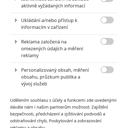
Rodann
| 2024-10-06 13:02:33 |
0
0

aktivně vyžádaných informací
OT
Ukládání a/nebo přístup k
Captain Americe: Brave New World

informacím v zařízení
-------------
Reklama založená na
SPOILER

-------------
omezených údajích a měření
- testovací projekce bez VFX
reklamy
- celkově podprůměrný až slabý
- kdyby nebylo Forda, je to materiál pro Disney+
Personalizovaný obsah, měření
- černý Cap (Isaiah Bradley) zhypnotizovaný mobilem k

obsahu, průzkum publika a
atentátu na prezidenta
vývoj služeb
- nový Cap zobrazovaný jako leader Avengers, ale není
jasné proč
- teasing nových Anvengers… a nic z toho
Udělením souhlasu s účely a funkcemi zde uvedenými
- Falcon/Torres skončí po pádu v nemocnici
dáváte nám i našim partnerům možnost: Zajištění
- Sabra je předělaná z izraelské mutantky na bývalou Black
bezpečnosti, předcházení a zjišťování podvodů a
Widow bez schopností
odstraňování chyb, Poskytování a zobrazování
- Serpent Society ve filmu téměř nejsou (Sidewinder +
reklamy a obsahu