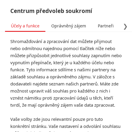
Centrum předvoleb soukromí
❯
Účely a funkce
Oprávněný zájem
Partneři
Pro
Tog
Shromažďování a zpracování dat můžete přijmout
navi
nebo odmítnou najednou pomocí tlačítek níže nebo
můžete přizpůsobit jednotlivé souhlasy zapnutím nebo
Doctor Strange 3:
vypnutím přepínače, který je u každého účelu nebo
funkce. Tyto informace sdílíme s našimi partnery na
Pokračování má natočit
základě souhlasu a oprávněného zájmu. V záložce s
Sam Raimi
dodavateli najdete seznam našich partnerů. Máte zde
možnost upravit váš souhlas pro každého z nich i
Napsal:
vznést námitku proti zpracování údajů u těch, kteří
Petr Slavík - (Anarvin)
, 05.10.2024 18:10
tvrdí, že mají oprávněný zájem vaše data zpracovat.
KOMENTÁŘE
7
Vaše volby zde jsou relevantní pouze pro tuto
konkrétní stránku. Vaše nastavení a odvolání souhlasu