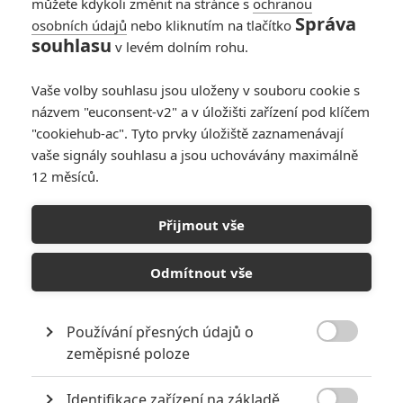
můžete kdykoli změnit na stránce s
ochranou
Správa
osobních údajů
nebo kliknutím na tlačítko
souhlasu
v levém dolním rohu.
PŘIDAT NOVÝ KOMENTÁŘ
Vaše volby souhlasu jsou uloženy v souboru cookie s
názvem "euconsent-v2" a v úložišti zařízení pod klíčem
Pro psaní komentářů, se přihlašte.
"cookiehub-ac". Tyto prvky úložiště zaznamenávají
vaše signály souhlasu a jsou uchovávány maximálně
RECENZE FILMŮ
12 měsíců.
10
Recenze: Zcela výjimečná Gerta
Schnirch nebarví hnus českých dějin
Přijmout vše
narůžovo
Odmítnout vše
5
Recenze: Záhada strašidelného
zámku úroveň štědrovečerních
pohádek nepozvedla
Používání přesných údajů o
8

zeměpisné poloze
Recenze: Občanská válka
Identifikace zařízení na základě