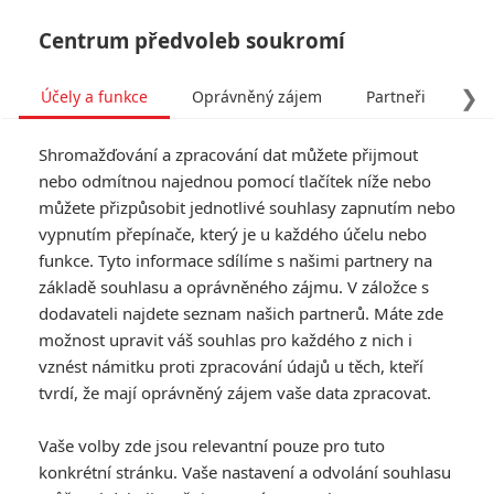
Centrum předvoleb soukromí
❯
Účely a funkce
Oprávněný zájem
Partneři
Pro
Tog
Shromažďování a zpracování dat můžete přijmout
navi
nebo odmítnou najednou pomocí tlačítek níže nebo
můžete přizpůsobit jednotlivé souhlasy zapnutím nebo
Box office: V kinech dál
vypnutím přepínače, který je u každého účelu nebo
funkce. Tyto informace sdílíme s našimi partnery na
straší jen Beetlejuice, nový
základě souhlasu a oprávněného zájmu. V záložce s
horor lidi neláká
dodavateli najdete seznam našich partnerů. Máte zde
možnost upravit váš souhlas pro každého z nich i
Napsal:
vznést námitku proti zpracování údajů u těch, kteří
Petr Slavík - (Anarvin)
, 15.09.2024 23:21
tvrdí, že mají oprávněný zájem vaše data zpracovat.
KOMENTÁŘE
0
Vaše volby zde jsou relevantní pouze pro tuto
konkrétní stránku. Vaše nastavení a odvolání souhlasu