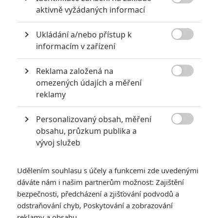
6

aktivně vyžádaných informací
Recenze: Godzilla x Kong: Nové
impérium
Ukládání a/nebo přístup k
8

Recenze: Opičí muž
informacím v zařízení
Reklama založená na

omezených údajích a měření
reklamy
POSLEDNÍ KOMENTOVANÉ
Personalizovaný obsah, měření
3

obsahu, průzkum publika a
ČLÁNEK | 01.08.2026 16:40
Marvel nečekaně zrušil již schválené pokračování
vývoj služeb
433
FILM | 01.08.2026 07:11
拆彈專家
Udělením souhlasu s účely a funkcemi zde uvedenými
dáváte nám i našim partnerům možnost: Zajištění
1
ČLÁNEK | 30.07.2026 20:14
bezpečnosti, předcházení a zjišťování podvodů a
Děti krve a kostí: Regulérní trailer představuje akční fantasy
odstraňování chyb, Poskytování a zobrazování
dobrodružství s vůní Afriky
reklamy a obsahu