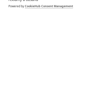
1
ČLÁNEK | 30.07.2026 12:31
Powered by
CookieHub Consent Management
Spider-Man: Zbrusu nový den – Podle recenzí máme čekat
překvapivě emotivní a osobní film
1
ČLÁNEK | 30.07.2026 03:42
Velké preview: Odyssea - seznamte se s maximálně nabitým
obsazením
DISKUZE
PŘIHLÁSIT
REGISTROVAT