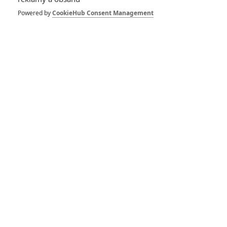
拆彈專家
Powered by
CookieHub Consent Management
1
ČLÁNEK | 30.07.2026 20:14
Děti krve a kostí: Regulérní trailer představuje akční fantasy
dobrodružství s vůní Afriky
1
ČLÁNEK | 30.07.2026 12:31
Spider-Man: Zbrusu nový den – Podle recenzí máme čekat
překvapivě emotivní a osobní film
1
ČLÁNEK | 30.07.2026 03:42
Velké preview: Odyssea - seznamte se s maximálně nabitým
obsazením