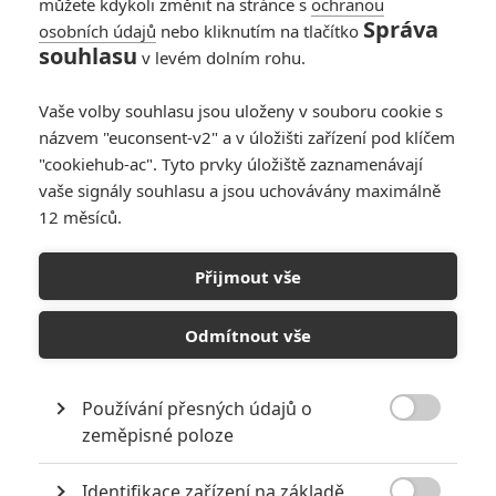
můžete kdykoli změnit na stránce s
ochranou
colombo
| 2024-08-19 23:16:57 |
0
0
Správa
osobních údajů
nebo kliknutím na tlačítko
Postal je legendární film
souhlasu
v levém dolním rohu.
Vaše volby souhlasu jsou uloženy v souboru cookie s
názvem "euconsent-v2" a v úložišti zařízení pod klíčem
"cookiehub-ac". Tyto prvky úložiště zaznamenávají
vaše signály souhlasu a jsou uchovávány maximálně
12 měsíců.
PŘIDAT NOVÝ KOMENTÁŘ
Pro psaní komentářů, se přihlašte.
Přijmout vše
RECENZE FILMŮ
Odmítnout vše
10
Recenze: Zcela výjimečná Gerta
Schnirch nebarví hnus českých dějin
Používání přesných údajů o
narůžovo

zeměpisné poloze
5
Recenze: Záhada strašidelného
Identifikace zařízení na základě
zámku úroveň štědrovečerních