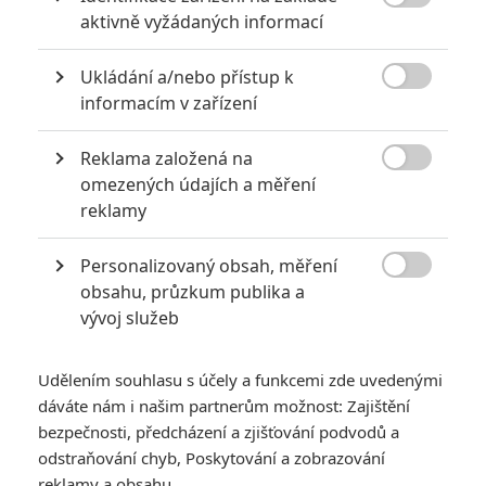

aktivně vyžádaných informací
pohádek nepozvedla
8
Recenze: Občanská válka
Ukládání a/nebo přístup k

informacím v zařízení
6
Recenze: Godzilla x Kong: Nové
Reklama založená na
impérium

omezených údajích a měření
reklamy
8
Recenze: Opičí muž
Personalizovaný obsah, měření

obsahu, průzkum publika a
vývoj služeb
POSLEDNÍ KOMENTOVANÉ
Udělením souhlasu s účely a funkcemi zde uvedenými
dáváte nám i našim partnerům možnost: Zajištění
3
ČLÁNEK | 01.08.2026 16:40
bezpečnosti, předcházení a zjišťování podvodů a
Marvel nečekaně zrušil již schválené pokračování
odstraňování chyb, Poskytování a zobrazování
433
FILM | 01.08.2026 07:11
reklamy a obsahu