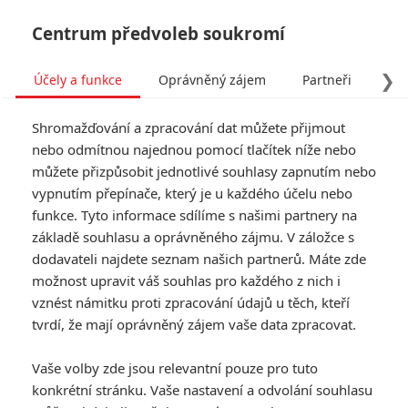
Centrum předvoleb soukromí
❯
Účely a funkce
Oprávněný zájem
Partneři
Pro
Tog
Shromažďování a zpracování dat můžete přijmout
navi
nebo odmítnou najednou pomocí tlačítek níže nebo
můžete přizpůsobit jednotlivé souhlasy zapnutím nebo
First Shift: Packal Uwe Boll
vypnutím přepínače, který je u každého účelu nebo
funkce. Tyto informace sdílíme s našimi partnery na
je zpátky, pusťte si trailer
základě souhlasu a oprávněného zájmu. V záložce s
jeho novinky
dodavateli najdete seznam našich partnerů. Máte zde
možnost upravit váš souhlas pro každého z nich i
Napsal:
vznést námitku proti zpracování údajů u těch, kteří
Petr Slavík - (Anarvin)
, 19.08.2024 16:33
tvrdí, že mají oprávněný zájem vaše data zpracovat.
KOMENTÁŘE
1
Vaše volby zde jsou relevantní pouze pro tuto
konkrétní stránku. Vaše nastavení a odvolání souhlasu