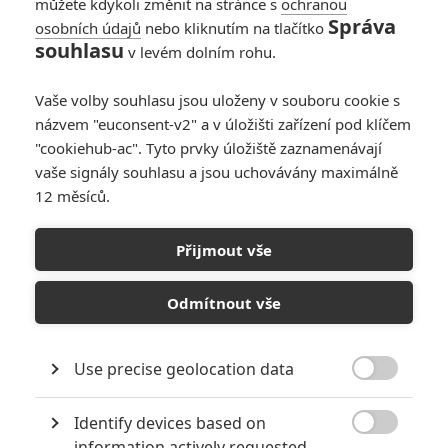
můžete kdykoli změnit na stránce s
ochranou
martsebe
| 2024-07-12 17:37:01 |
2
0
Správa
osobních údajů
nebo kliknutím na tlačítko
Některým lidem by fakt měli zakázat vyjadřovat se věřejně
souhlasu
v levém dolním rohu.
Vaše volby souhlasu jsou uloženy v souboru cookie s
názvem "euconsent-v2" a v úložišti zařízení pod klíčem
"cookiehub-ac". Tyto prvky úložiště zaznamenávají
antikantik
| 2024-07-12 16:05:17 |
1
2
vaše signály souhlasu a jsou uchovávány maximálně
tohle prostě vypadá parádně ! do kina pujdu nejmin 2x ... je
12 měsíců.
prostě videt ta kvalita .. brutalita ... tohle si hrave a bez
problemu strcí do kapsy ty odpady a povly se starou
Weaverkou ....
Přijmout vše
Odmítnout vše
Use precise geolocation data

PŘIDAT NOVÝ KOMENTÁŘ
Identify devices based on
Pro psaní komentářů, se přihlašte.

information actively requested