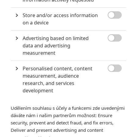
RECENZE FILMŮ
Store and/or access information

on a device
10
Recenze: Zcela výjimečná Gerta
Schnirch nebarví hnus českých dějin
Advertising based on limited
narůžovo

data and advertising
5
measurement
Recenze: Záhada strašidelného
zámku úroveň štědrovečerních
pohádek nepozvedla
Personalised content, content

measurement, audience
8
Recenze: Občanská válka
research, and services
development
6
Recenze: Godzilla x Kong: Nové
Udělením souhlasu s účely a funkcemi zde uvedenými
impérium
dáváte nám i našim partnerům možnost: Ensure
8
security, prevent and detect fraud, and fix errors,
Recenze: Opičí muž
Deliver and present advertising and content