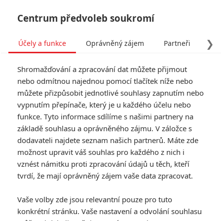
Centrum předvoleb soukromí
❯
Účely a funkce
Oprávněný zájem
Partneři
Pro
Tog
Shromažďování a zpracování dat můžete přijmout
navi
nebo odmítnou najednou pomocí tlačítek níže nebo
můžete přizpůsobit jednotlivé souhlasy zapnutím nebo
Vetřelec: Romulus – Nová
vypnutím přepínače, který je u každého účelu nebo
funkce. Tyto informace sdílíme s našimi partnery na
upoutávka plná vesmírného
základě souhlasu a oprávněného zájmu. V záložce s
děsu
dodavateli najdete seznam našich partnerů. Máte zde
možnost upravit váš souhlas pro každého z nich i
Napsal:
vznést námitku proti zpracování údajů u těch, kteří
Petr Slavík - (Anarvin)
, 12.07.2024 13:18
tvrdí, že mají oprávněný zájem vaše data zpracovat.
KOMENTÁŘE
2
Vaše volby zde jsou relevantní pouze pro tuto
konkrétní stránku. Vaše nastavení a odvolání souhlasu