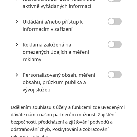

aktivně vyžádaných informací
RECENZE FILMŮ
Ukládání a/nebo přístup k

informacím v zařízení
10
Recenze: Zcela výjimečná Gerta
Schnirch nebarví hnus českých dějin
Reklama založená na
narůžovo

omezených údajích a měření
5
reklamy
Recenze: Záhada strašidelného
zámku úroveň štědrovečerních
pohádek nepozvedla
Personalizovaný obsah, měření

obsahu, průzkum publika a
8
Recenze: Občanská válka
vývoj služeb
6
Udělením souhlasu s účely a funkcemi zde uvedenými
Recenze: Godzilla x Kong: Nové
impérium
dáváte nám i našim partnerům možnost: Zajištění
bezpečnosti, předcházení a zjišťování podvodů a
8
odstraňování chyb, Poskytování a zobrazování
Recenze: Opičí muž
reklamy a obsahu