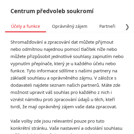
Centrum předvoleb soukromí
❯
Účely a funkce
Oprávněný zájem
Partneři
Pro
Tog
Shromažďování a zpracování dat můžete přijmout
navi
nebo odmítnou najednou pomocí tlačítek níže nebo
můžete přizpůsobit jednotlivé souhlasy zapnutím nebo
Rychle a zběsile 11 píše
vypnutím přepínače, který je u každého účelu nebo
funkce. Tyto informace sdílíme s našimi partnery na
nový scenárista
základě souhlasu a oprávněného zájmu. V záložce s
dodavateli najdete seznam našich partnerů. Máte zde
Napsal:
Petr Slavík - (Anarvin)
, 06.06.2024 06:00
možnost upravit váš souhlas pro každého z nich i
vznést námitku proti zpracování údajů u těch, kteří
KOMENTÁŘE
0
tvrdí, že mají oprávněný zájem vaše data zpracovat.
Vaše volby zde jsou relevantní pouze pro tuto
konkrétní stránku. Vaše nastavení a odvolání souhlasu