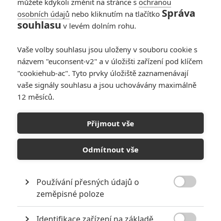
můžete kdykoli změnit na stránce s
ochranou
Správa
osobních údajů
nebo kliknutím na tlačítko
souhlasu
PŘIDAT NOVÝ KOMENTÁŘ
v levém dolním rohu.
Pro psaní komentářů, se přihlašte.
Vaše volby souhlasu jsou uloženy v souboru cookie s
názvem "euconsent-v2" a v úložišti zařízení pod klíčem
Rychle a zběsile 10
"cookiehub-ac". Tyto prvky úložiště zaznamenávají
19.05.2023 | USA
vaše signály souhlasu a jsou uchovávány maximálně
Akční, Krimi, Thriller
12 měsíců.
Info o filmu
Přijmout vše
Odmítnout vše
Používání přesných údajů o

zeměpisné poloze
Identifikace zařízení na základě