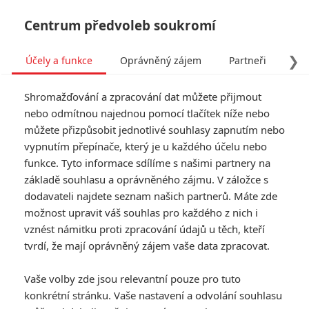
Centrum předvoleb soukromí
❯
Účely a funkce
Oprávněný zájem
Partneři
Pro
Tog
Shromažďování a zpracování dat můžete přijmout
navi
nebo odmítnou najednou pomocí tlačítek níže nebo
můžete přizpůsobit jednotlivé souhlasy zapnutím nebo
Box Office: Godzilla a Kong
vypnutím přepínače, který je u každého účelu nebo
funkce. Tyto informace sdílíme s našimi partnery na
si podmanili kina důrazněji,
základě souhlasu a oprávněného zájmu. V záložce s
než se čekalo
dodavateli najdete seznam našich partnerů. Máte zde
možnost upravit váš souhlas pro každého z nich i
Napsal:
vznést námitku proti zpracování údajů u těch, kteří
Petr Slavík - (Anarvin)
, 31.03.2024 23:53
tvrdí, že mají oprávněný zájem vaše data zpracovat.
KOMENTÁŘE
3
Vaše volby zde jsou relevantní pouze pro tuto
konkrétní stránku. Vaše nastavení a odvolání souhlasu