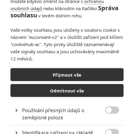
můžete kdykoli změnit na stránce s
ochranou
Johny77
| 2024-04-01 09:30:54 |
0
0
Správa
osobních údajů
nebo kliknutím na tlačítko
Hm ..
souhlasu
v levém dolním rohu.
Další díl je asi jistota .
Japonci mají rádi svoji Modlu Godzilu a když bude tak
Vaše volby souhlasu jsou uloženy v souboru cookie s
uspesná tak proc ne.
názvem "euconsent-v2" a v úložišti zařízení pod klíčem
Kong mel jeden Vlastní film Dva SPolecné Filmy
"cookiehub-ac". Tyto prvky úložiště zaznamenávají
Godzilla 2 Vlastní filmy
vaše signály souhlasu a jsou uchovávány maximálně
Kong má už svoji Rodinu a svoji Modlu Ledového Ještera
12 měsíců.
Tak další Film muze být o Hledání Rodine Godzille a
eleminaci nebežpečných Monster Monarch má seznam
Přijmout vše
kde muzu být.
Tak uvidíme 2-3 roky max.
Odmítnout vše
Používání přesných údajů o

zeměpisné poloze
Johny77
| 2024-04-01 09:30:54 |
0
0
Hm ..
Další díl je asi jistota .
Identifikace zařízení na základě