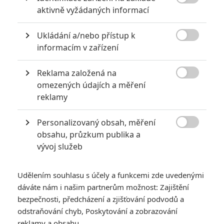
Japonci mají rádi svoji Modlu Godzilu a když bude tak

aktivně vyžádaných informací
uspesná tak proc ne.
Kong mel jeden Vlastní film Dva SPolecné Filmy
Ukládání a/nebo přístup k
Godzilla 2 Vlastní filmy

informacím v zařízení
Kong má už svoji Rodinu a svoji Modlu Ledového Ještera
Tak další Film muze být o Hledání Rodine Godzille a
Reklama založená na

eleminaci nebežpečných Monster Monarch má seznam
omezených údajích a měření
kde muzu být.
reklamy
Tak uvidíme 2-3 roky max.
Personalizovaný obsah, měření

obsahu, průzkum publika a
vývoj služeb
Fimi
| 2024-04-01 08:05:09 |
0
0
Timotee je druhý DiCaprio očividně, talentovany herec...
Udělením souhlasu s účely a funkcemi zde uvedenými
dáváte nám i našim partnerům možnost: Zajištění
By mě zajímalo, o čem může být další film o monstrech,
bezpečnosti, předcházení a zjišťování podvodů a
máme sólo každého, potom jejich souboj, teď jejich
odstraňování chyb, Poskytování a zobrazování
týmovka....takže co může být další film?
reklamy a obsahu