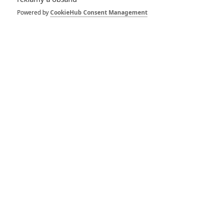
Powered by
CookieHub Consent Management
PŘIDAT NOVÝ KOMENTÁŘ
Pro psaní komentářů, se přihlašte.
RECENZE FILMŮ
10
Recenze: Zcela výjimečná Gerta
Schnirch nebarví hnus českých dějin
narůžovo
5
Recenze: Záhada strašidelného
zámku úroveň štědrovečerních
pohádek nepozvedla
Recenze: Občanská válka