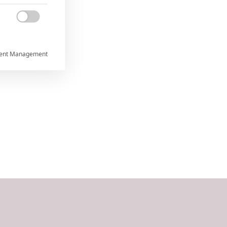

ent Management



rtnerům
ání chyb,