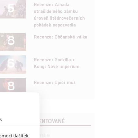
5
Recenze: Záhada
strašidelného zámku
úroveň štědrovečerních
pohádek nepozvedla
8
Recenze: Občanská válka
6
Recenze: Godzilla x
Kong: Nové impérium
8
Recenze: Opičí muž
s
POSLEDNÍ KOMENTOVANÉ
3
mocí tlačítek
ČLÁNEK | 01.08.2026 16:40