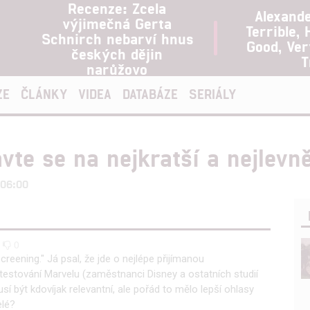
Recenze: Zcela
Alexand
výjimečná Gerta
Terrible, 
Schnirch nebarví hnus
Good, Ve
českých dějin
T
narůžovo
ZE
ČLÁNKY
VIDEA
DATABÁZE
SERIÁLY
vte se na nejkratší a nejlevn
 06:00
0
0
reening." Já psal, že jde o nejlépe přijímanou
testování Marvelu (zaměstnanci Disney a ostatních studií
sí být kdovíjak relevantní, ale pořád to mělo lepší ohlasy
elé?