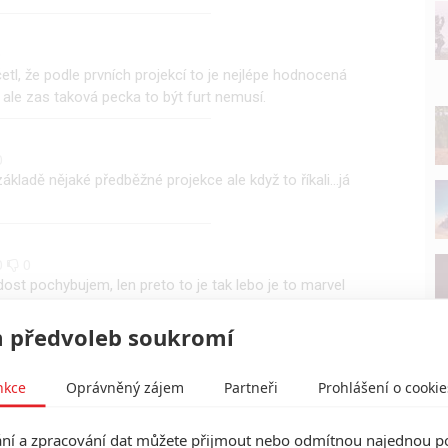
0
četl, že podle prvních projekcí to je nejlépe hodnocená
 ale zas taková pecka to být furt nemusí.
0
ákladě nějaké předběžné projekce ale když to říkali...já
0
0
ost pochybujem, len preto to je tak lebo je to marvel
tych marveloviek si človek pozrie raz aj to je veľa.
 předvoleb soukromí
0
nkce
Oprávněný zájem
Partneři
Prohlášení o cookie
edsudky fans druhá, ti mají už teď jasno...
í a zpracování dat můžete přijmout nebo odmítnou najednou po