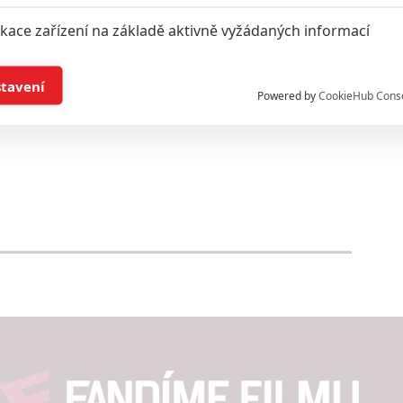
ikace zařízení na základě aktivně vyžádaných informací
1
0
 nezaujma, dej vyzera byt nic moc tie dve posili to
el bol taky odpad ze som hend sekol. Poslednej dobe nic
í a/nebo přístup k informacím v zařízení
stavení
a stimto to len viac potvrdia.
Powered by
CookieHub Cons
a založená na omezených údajích a měření reklamy
alizovaný obsah, měření obsahu, průzkum publika a vývoj
hlasu s účely a funkcemi zde uvedenými dáváte nám i našim pa
štění bezpečnosti, předcházení a zjišťování podvodů a odstraňov
a zobrazování reklamy a obsahu