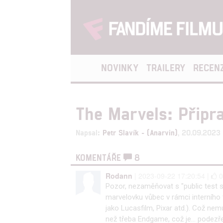
NOVINKY
TRAILERY
RECEN
The Marvels: Připra
Napsal:
Petr Slavík - (Anarvin)
, 20.09.2023
KOMENTÁŘE
8
Rodann
| 2023-09-22 17:20:54 |
Pozor, nezaměňovat s "public test sc
marvelovku vůbec v rámci interního 
jako Lucasfilm, Pixar atd.). Což nemu
než třeba Endgame, což je... podezř