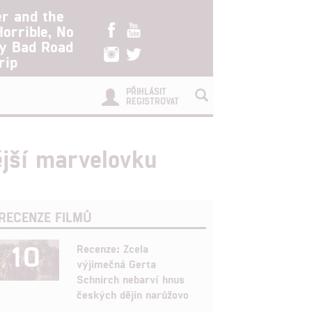
er and the
Horrible, No
ry Bad Road
rip
PŘIHLÁSIT
REGISTROVAT
ější marvelovku
RECENZE FILMŮ
10
Recenze: Zcela
výjimečná Gerta
Schnirch nebarví hnus
českých dějin narůžovo