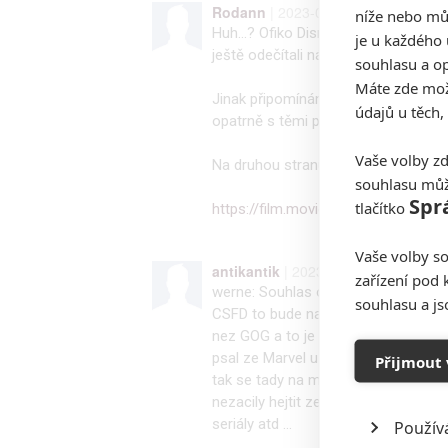
Rodann
| 2023-09-21 15:19:24 |
níže nebo mů
Huh...? Ofiko Disney zdroje udávají 
je u každého 
ještě odečítali náklady za pobídky n
souhlasu a op
Máte zde možn
Jinak připomínám, že dle interních pr
údajů u těch,
opatrně s těmi předčasnými soudy...
Vaše volby zd
Na druhou stranu. více než rok leže
souhlasu můž
Spr
tlačítko
https://film.moviezone.cz/marv…
Vaše volby so
antikantik
| 2023-09-21 12:07:03 |
zařízení pod 
werne: Souhlas ono to dopadne jak
souhlasu a j
CSFD to bude na 300 % v modrý barv
nez GOG a to je co ríct .... a to 
psal ze Marvel uz pár let nevydal nic
Přijmout 
tak se tady na mě strhla vlna kritiky
nezacily hejtit ze se nevyznáš ve fil
seriály atd ...
Použív