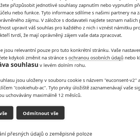
0
0
žete přizpůsobit jednotlivé souhlasy zapnutím nebo vypnutím pře
220 mega; to je rozhodně velkorysejší rozpočet (a to se
účelu nebo funkce. Tyto informace sdílíme s našimi partnery na 
atáčení v UK).
rávněného zájmu. V záložce s dodavateli najdete seznam našich 
ost upravit váš souhlas pro každého z nich i vznést námitku pro
ojekcí šlo o vůbec nejlepší marvelovku v historii, takže
 kteří tvrdí, že mají oprávněný zájem vaše data zpracovat.
e jsou relevantní pouze pro tuto konkrétní stránku. Vaše nastave
l děj bez úprav, tak nevím, co si o tom mám myslet:
ete kdykoli změnit na stránce s
ochranou osobních údajů
nebo kl
áva souhlasu
v levém dolním rohu.
uhlasu jsou uloženy v souboru cookie s názvem "euconsent-v2" a 
1
0
klíčem "cookiehub-ac". Tyto prvky úložiště zaznamenávají vaše si
 sem psal pred X mesicema a to ze výdelky nic moc a na
sou uchovávány maximálně 12 měsíců.
ě , tohle vypadá prostě jeste víc srandovně a komicky
s tím Marvelem máš pravdu sám sem to pred X mesicema
 poradnyho a to samí seriály ..... ale kdyz sem to napsal
vše
Odmítnout vše
 takze si dej bacha na to co píses aby tě tu za co některí
mech - seriálech a ze Marvel točí z 99 % luxusní filmy a
ání přesných údajů o zeměpisné poloze