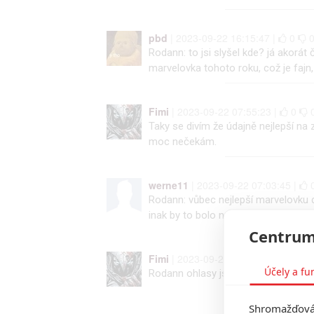
pbd
| 2023-09-22 16:15:47 |
0
Rodann: to jsi slyšel kde? já akorát 
marvelovka tohoto roku, což je fajn,
Fimi
| 2023-09-22 07:55:23 |
0
Taky se divím že údajně nejlepší na z
moc nečekám.
werne11
| 2023-09-22 07:03:45 |
Rodann: vůbec nejlepší marvelovku d
inak by to bolo naopak. A jeto jena s
Centrum
Fimi
| 2023-09-21 16:05:21 |
0
Účely a fu
Rodann ohlasy jsou jedna věc, ale př
Shromažďován