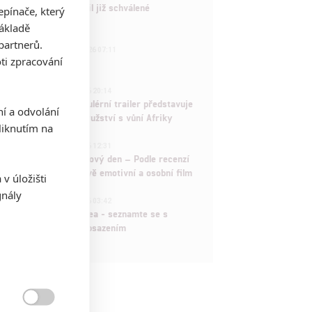
Marvel nečekaně zrušil již schválené
pínače, který
pokračování
základě
partnerů.
433
FILM | 01.08.2026 07:11
ti zpracování
拆彈專家
1
ČLÁNEK | 30.07.2026 20:14
Děti krve a kostí: Regulérní trailer představuje
ní a odvolání
akční fantasy dobrodružství s vůní Afriky
iknutím na
1
ČLÁNEK | 30.07.2026 12:31
Spider-Man: Zbrusu nový den – Podle recenzí
máme čekat překvapivě emotivní a osobní film
v úložišti
gnály
1
ČLÁNEK | 30.07.2026 03:42
Velké preview: Odyssea - seznamte se s
maximálně nabitým obsazením
