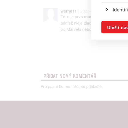
Identif
werne11
| 2023-09-20 14:28:52 |
Toto je prva marvelovka co ma vobec
taktiež nieje ziadna vyhra Ms. Marv
Ukládán
Uložit na
od Marvelu nebolo dobre sama bieda 
Reklam
Person
služeb
PŘIDAT NOVÝ KOMENTÁŘ
Udělením sou
možnost: Zaji
Pro psaní komentářů, se přihlašte.
Poskytování 