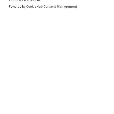
1
ČLÁNEK | 30.07.2026 12:31
Powered by
CookieHub Consent Management
Spider-Man: Zbrusu nový den – Podle recenzí máme čekat
překvapivě emotivní a osobní film
1
ČLÁNEK | 30.07.2026 03:42
Velké preview: Odyssea - seznamte se s maximálně nabitým
obsazením
DISKUZE
PŘIHLÁSIT
REGISTROVAT