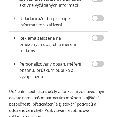
6

aktivně vyžádaných informací
Recenze: Godzilla x Kong: Nové
impérium
Ukládání a/nebo přístup k
8

Recenze: Opičí muž
informacím v zařízení
Reklama založená na

omezených údajích a měření
reklamy
POSLEDNÍ KOMENTOVANÉ
Personalizovaný obsah, měření
3

obsahu, průzkum publika a
ČLÁNEK | 01.08.2026 16:40
Marvel nečekaně zrušil již schválené pokračování
vývoj služeb
433
FILM | 01.08.2026 07:11
拆彈專家
Udělením souhlasu s účely a funkcemi zde uvedenými
dáváte nám i našim partnerům možnost: Zajištění
1
ČLÁNEK | 30.07.2026 20:14
bezpečnosti, předcházení a zjišťování podvodů a
Děti krve a kostí: Regulérní trailer představuje akční fantasy
odstraňování chyb, Poskytování a zobrazování
dobrodružství s vůní Afriky
reklamy a obsahu