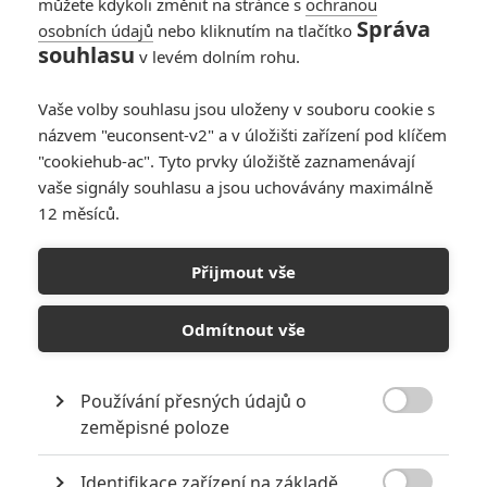
můžete kdykoli změnit na stránce s
ochranou
Správa
osobních údajů
nebo kliknutím na tlačítko
souhlasu
v levém dolním rohu.
PŘIDAT NOVÝ KOMENTÁŘ
Vaše volby souhlasu jsou uloženy v souboru cookie s
názvem "euconsent-v2" a v úložišti zařízení pod klíčem
Pro psaní komentářů, se přihlašte.
"cookiehub-ac". Tyto prvky úložiště zaznamenávají
vaše signály souhlasu a jsou uchovávány maximálně
RECENZE FILMŮ
12 měsíců.
10
Recenze: Zcela výjimečná Gerta
Schnirch nebarví hnus českých dějin
Přijmout vše
narůžovo
Odmítnout vše
5
Recenze: Záhada strašidelného
zámku úroveň štědrovečerních
pohádek nepozvedla
Používání přesných údajů o
8

zeměpisné poloze
Recenze: Občanská válka
Identifikace zařízení na základě