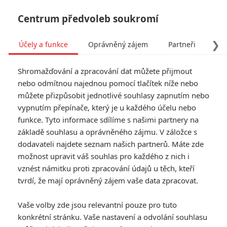
Centrum předvoleb soukromí
❯
Účely a funkce
Oprávněný zájem
Partneři
Pro
Tog
Shromažďování a zpracování dat můžete přijmout
navi
nebo odmítnou najednou pomocí tlačítek níže nebo
můžete přizpůsobit jednotlivé souhlasy zapnutím nebo
Expend4bles: Postr4datelní
vypnutím přepínače, který je u každého účelu nebo
funkce. Tyto informace sdílíme s našimi partnery na
budou oficiálně mládeži
základě souhlasu a oprávněného zájmu. V záložce s
nepřístupní
dodavateli najdete seznam našich partnerů. Máte zde
možnost upravit váš souhlas pro každého z nich i
Napsal:
vznést námitku proti zpracování údajů u těch, kteří
Petr Slavík - (Anarvin)
, 03.08.2023 17:05
tvrdí, že mají oprávněný zájem vaše data zpracovat.
KOMENTÁŘE
0
Vaše volby zde jsou relevantní pouze pro tuto
konkrétní stránku. Vaše nastavení a odvolání souhlasu