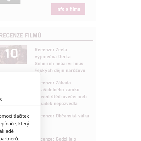
Info o filmu
RECENZE FILMŮ
10
Recenze: Zcela
výjimečná Gerta
Schnirch nebarví hnus
českých dějin narůžovo
5
Recenze: Záhada
strašidelného zámku
úroveň štědrovečerních
s
pohádek nepozvedla
8
Recenze: Občanská válka
mocí tlačítek
pínače, který
základě
partnerů.
Recenze: Godzilla x