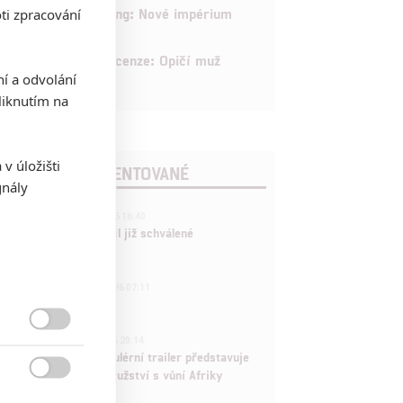
6
Kong: Nové impérium
ti zpracování
8
Recenze: Opičí muž
ní a odvolání
iknutím na
v úložišti
POSLEDNÍ KOMENTOVANÉ
gnály
3
ČLÁNEK | 01.08.2026 16:40
Marvel nečekaně zrušil již schválené
pokračování
433
FILM | 01.08.2026 07:11
拆彈專家
1

ČLÁNEK | 30.07.2026 20:14
Děti krve a kostí: Regulérní trailer představuje
akční fantasy dobrodružství s vůní Afriky
