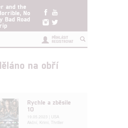
er and the
Horrible, No
ry Bad Road
rip
PŘIHLÁSIT
REGISTROVAT
ěláno na obří
Rychle a zběsile
10
19.05.2023 | USA
Akční, Krimi, Thriller