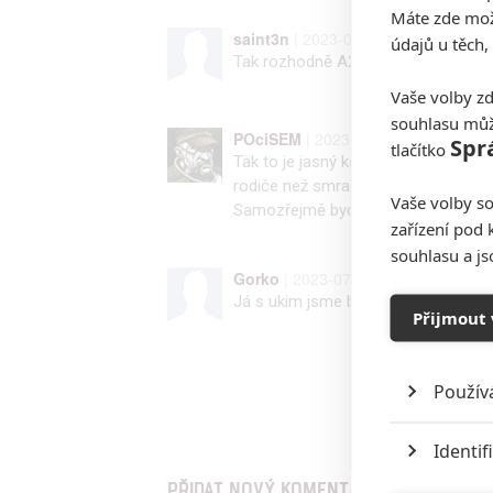
Máte zde možn
saint3n
| 2023-07-03 02:50:40 |
údajů u těch,
Tak rozhodně A2 a FastX to top10 při
Vaše volby zd
souhlasu můž
POciSEM
| 2023-07-03 01:46:00 |
Spr
tlačítko
Tak to je jasný když se za ty roky t
rodiče než smradi zblblí z comixů. Já 
Vaše volby so
Samozřejmě bych byl radši kdyby to 
zařízení pod 
souhlasu a j
Gorko
| 2023-07-02 23:36:47 |
0
Já s ukim jsme byli přesvědčení že t
Přijmout 
Použív
Identif
PŘIDAT NOVÝ KOMENTÁŘ