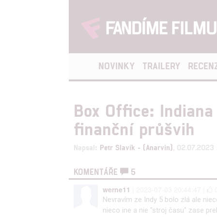
NOVINKY
TRAILERY
RECEN
Box Office: Indian
finanční průšvih
Napsal:
Petr Slavík - (Anarvin)
, 02.07.2023
KOMENTÁŘE
5
werne11
| 2023-07-03 20:44:47 |
Nevravím ze Indy 5 bolo zlá ale nie
nieco ine a nie "stroj času" zase pr