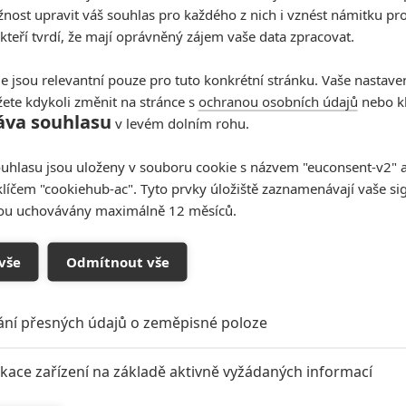
ost upravit váš souhlas pro každého z nich i vznést námitku pro
0
0
 kteří tvrdí, že mají oprávněný zájem vaše data zpracovat.
bili..
e jsou relevantní pouze pro tuto konkrétní stránku. Vaše nastave
ete kdykoli změnit na stránce s
ochranou osobních údajů
nebo kl
0
0
áva souhlasu
v levém dolním rohu.
otálně změnil vkus. Dneska na Indyho slyší když už spíš
byl v kině po 4 letech a filmík se mi hodně líbil.
uhlasu jsou uloženy v souboru cookie s názvem "euconsent-v2" a 
bylo od Spielberga ale i tak za mě super.
klíčem "cookiehub-ac". Tyto prvky úložiště zaznamenávají vaše si
sou uchovávány maximálně 12 měsíců.
0
en film propadne. A to se vyplnilo do puntíku.
vše
Odmítnout vše
ání přesných údajů o zeměpisné poloze
ikace zařízení na základě aktivně vyžádaných informací