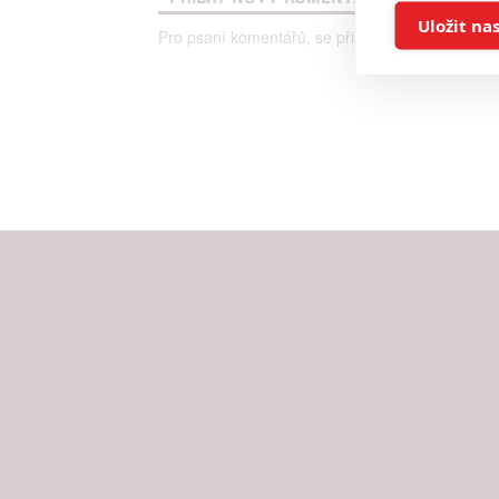
Ukládán
Uložit na
Pro psaní komentářů, se přihlašte.
Reklam
Person
služeb
Udělením sou
možnost: Zaji
Poskytování 