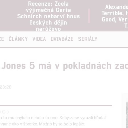
Recenze: Zcela
Alexand
výjimečná Gerta
Terrible, 
Schnirch nebarví hnus
Good, Ve
českých dějin
T
narůžovo
ZE
ČLÁNKY
VIDEA
DATABÁZE
SERIÁLY
a Jones 5 má v pokladnách zad
 23:20
0
0
co to mu chýbalo nebolo to ono, Keby zase vyrazili hľadať
ehnane ako v štvorke. Možno by to bolo lepšie.