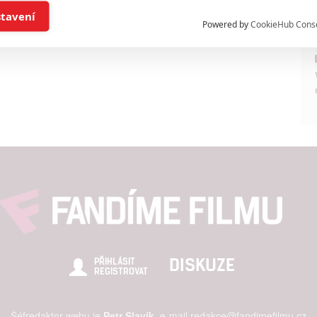
í a/nebo přístup k informacím v zařízení
stavení
Powered by
CookieHub Cons
a založená na omezených údajích a měření reklamy
alizovaný obsah, měření obsahu, průzkum publika a vývoj
hlasu s účely a funkcemi zde uvedenými dáváte nám i našim pa
štění bezpečnosti, předcházení a zjišťování podvodů a odstraňov
a zobrazování reklamy a obsahu
DISKUZE
PŘIHLÁSIT
REGISTROVAT
Šéfredaktor webu je
Petr Slavík
, e-mail
redakce@fandimefilmu.cz