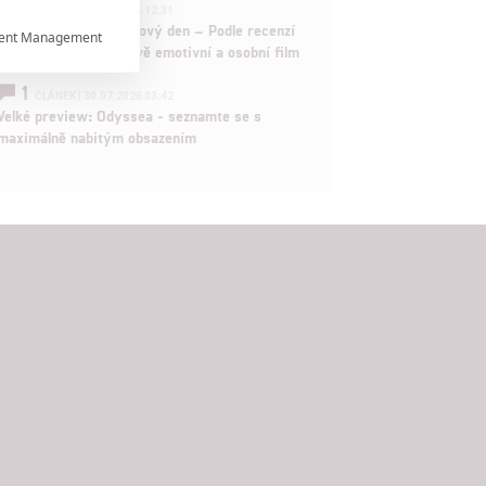
1
ČLÁNEK | 30.07.2026 12:31
Spider-Man: Zbrusu nový den – Podle recenzí
ent Management

máme čekat překvapivě emotivní a osobní film
1

ČLÁNEK | 30.07.2026 03:42
Velké preview: Odyssea - seznamte se s
maximálně nabitým obsazením

rtnerům
ání chyb,