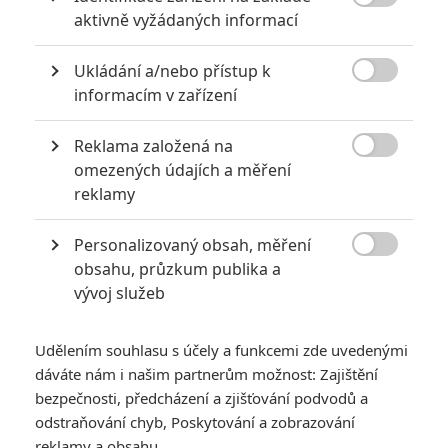
recenzi .. ale prijde mi ze Marvel po roce 2018-9 uz neumí

aktivně vyžádaných informací
točit dobrý filmy - seriály
Ukládání a/nebo přístup k
no dávam tomu pár let a Marvel pudje tak solidně do kopru

ze mu nezbyde nic jinyho nez udělat crossover s DC ( btw
informacím v zařízení
četl jsem ze se Feige sešel s někym z DC a prej by si
takovou spolupráci libit nechal)
Reklama založená na

omezených údajích a měření
reklamy
Personalizovaný obsah, měření
Hronik
| 2023-05-09 17:26:36 |
0
0

obsahu, průzkum publika a
Tak údajně při oteviracim víkendu po celém světě
vývoj služeb
332mega
Udělením souhlasu s účely a funkcemi zde uvedenými
dáváte nám i našim partnerům možnost: Zajištění
bezpečnosti, předcházení a zjišťování podvodů a
Nat
| 2023-05-08 23:32:16 |
0
0
odstraňování chyb, Poskytování a zobrazování
Tak GoG3 ma smolu, ze filmy a serialy po Endgame stali
reklamy a obsahu
za staru backoru, takze niekde sa to musi prejavit. Tiez