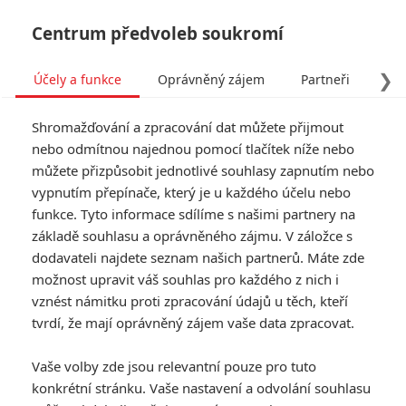
Centrum předvoleb soukromí
❯
Účely a funkce
Oprávněný zájem
Partneři
Pro
Tog
Shromažďování a zpracování dat můžete přijmout
navi
nebo odmítnou najednou pomocí tlačítek níže nebo
můžete přizpůsobit jednotlivé souhlasy zapnutím nebo
Box Office: Strážci Galaxie
vypnutím přepínače, který je u každého účelu nebo
funkce. Tyto informace sdílíme s našimi partnery na
3 jsou v pokladnách lepší
základě souhlasu a oprávněného zájmu. V záložce s
než Ant-Man, ale stále to
dodavateli najdete seznam našich partnerů. Máte zde
možnost upravit váš souhlas pro každého z nich i
není ono
vznést námitku proti zpracování údajů u těch, kteří
tvrdí, že mají oprávněný zájem vaše data zpracovat.
Napsal:
Petr Slavík - (Anarvin)
, 07.05.2023 23:58
Vaše volby zde jsou relevantní pouze pro tuto
KOMENTÁŘE
9
konkrétní stránku. Vaše nastavení a odvolání souhlasu