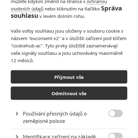
Blomkampa je na takové filmy škoda radši měl natočit
můžete kdykoli změnit na stránce s
ochranou
Správa
Distrikt 10
osobních údajů
nebo kliknutím na tlačítko
souhlasu
v levém dolním rohu.
Vaše volby souhlasu jsou uloženy v souboru cookie s
názvem "euconsent-v2" a v úložišti zařízení pod klíčem
"cookiehub-ac". Tyto prvky úložiště zaznamenávají
vaše signály souhlasu a jsou uchovávány maximálně
PŘIDAT NOVÝ KOMENTÁŘ
12 měsíců.
Pro psaní komentářů, se přihlašte.
Přijmout vše
RECENZE FILMŮ
Odmítnout vše
10
Recenze: Zcela výjimečná Gerta
Schnirch nebarví hnus českých dějin
Používání přesných údajů o
narůžovo

zeměpisné poloze
5
Recenze: Záhada strašidelného
zámku úroveň štědrovečerních
Identifikace zařízení na základě