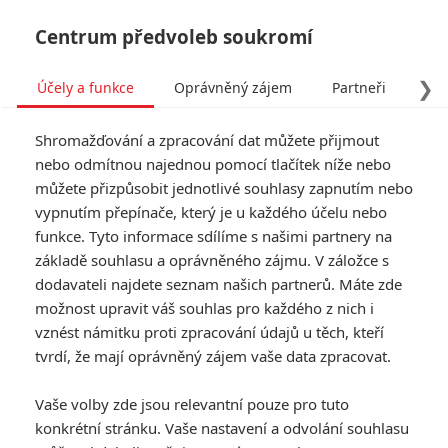
Centrum předvoleb soukromí
❯
Účely a funkce
Oprávněný zájem
Partneři
Pro
Tog
Shromažďování a zpracování dat můžete přijmout
navi
nebo odmítnou najednou pomocí tlačítek níže nebo
můžete přizpůsobit jednotlivé souhlasy zapnutím nebo
Gran Turismo: Teaser
vypnutím přepínače, který je u každého účelu nebo
funkce. Tyto informace sdílíme s našimi partnery na
poodhaluje závodní film
základě souhlasu a oprávněného zájmu. V záložce s
dodavateli najdete seznam našich partnerů. Máte zde
Napsal:
Petr Slavík - (Anarvin)
, 01.05.2023 18:11
možnost upravit váš souhlas pro každého z nich i
vznést námitku proti zpracování údajů u těch, kteří
KOMENTÁŘE
1
tvrdí, že mají oprávněný zájem vaše data zpracovat.
Vaše volby zde jsou relevantní pouze pro tuto
konkrétní stránku. Vaše nastavení a odvolání souhlasu
Martin
| 2023-05-02 22:27:48 |
0
0