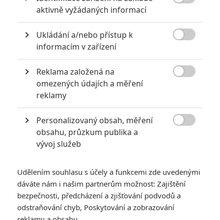
pohádek nepozvedla

aktivně vyžádaných informací
8
Recenze: Občanská válka
Ukládání a/nebo přístup k

informacím v zařízení
6
Recenze: Godzilla x Kong: Nové
impérium
Reklama založená na

omezených údajích a měření
8
Recenze: Opičí muž
reklamy
Personalizovaný obsah, měření

obsahu, průzkum publika a
vývoj služeb
POSLEDNÍ KOMENTOVANÉ
Udělením souhlasu s účely a funkcemi zde uvedenými
3
ČLÁNEK | 01.08.2026 16:40
dáváte nám i našim partnerům možnost: Zajištění
Marvel nečekaně zrušil již schválené pokračování
bezpečnosti, předcházení a zjišťování podvodů a
433
odstraňování chyb, Poskytování a zobrazování
FILM | 01.08.2026 07:11
拆彈專家
reklamy a obsahu