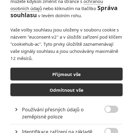
můžete kdykoli změnit na stránce s
ochranou
Správa
osobních údajů
nebo kliknutím na tlačítko
souhlasu
v levém dolním rohu.
PŘIDAT NOVÝ KOMENTÁŘ
Vaše volby souhlasu jsou uloženy v souboru cookie s
názvem "euconsent-v2" a v úložišti zařízení pod klíčem
Pro psaní komentářů, se přihlašte.
"cookiehub-ac". Tyto prvky úložiště zaznamenávají
vaše signály souhlasu a jsou uchovávány maximálně
RECENZE FILMŮ
12 měsíců.
10
Recenze: Zcela výjimečná Gerta
Schnirch nebarví hnus českých dějin
Přijmout vše
narůžovo
Odmítnout vše
5
Recenze: Záhada strašidelného
zámku úroveň štědrovečerních
pohádek nepozvedla
Používání přesných údajů o
8

zeměpisné poloze
Recenze: Občanská válka
Identifikace zařízení na základě