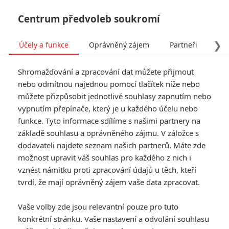
Centrum předvoleb soukromí
❯
Účely a funkce
Oprávněný zájem
Partneři
Pro
Tog
Shromažďování a zpracování dat můžete přijmout
navi
nebo odmítnou najednou pomocí tlačítek níže nebo
můžete přizpůsobit jednotlivé souhlasy zapnutím nebo
Dungeons & Dragons: Čest
vypnutím přepínače, který je u každého účelu nebo
funkce. Tyto informace sdílíme s našimi partnery na
zlodějů – Nový trailer tlačí
základě souhlasu a oprávněného zájmu. V záložce s
dopředu akci a magii
dodavateli najdete seznam našich partnerů. Máte zde
možnost upravit váš souhlas pro každého z nich i
Napsal:
vznést námitku proti zpracování údajů u těch, kteří
Petr Slavík - (Anarvin)
, 07.03.2023 16:39
tvrdí, že mají oprávněný zájem vaše data zpracovat.
KOMENTÁŘE
0
Vaše volby zde jsou relevantní pouze pro tuto
konkrétní stránku. Vaše nastavení a odvolání souhlasu