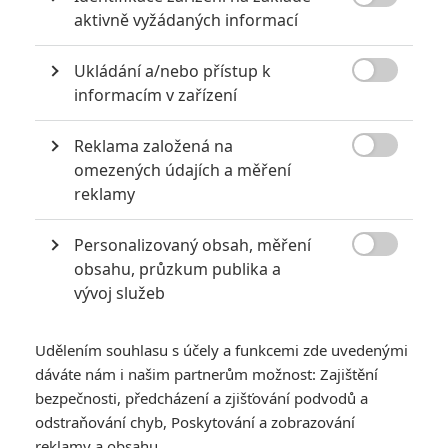
6

aktivně vyžádaných informací
Recenze: Godzilla x Kong: Nové
impérium
Ukládání a/nebo přístup k
8

Recenze: Opičí muž
informacím v zařízení
Reklama založená na

omezených údajích a měření
reklamy
POSLEDNÍ KOMENTOVANÉ
Personalizovaný obsah, měření
3

obsahu, průzkum publika a
ČLÁNEK | 01.08.2026 16:40
Marvel nečekaně zrušil již schválené pokračování
vývoj služeb
433
FILM | 01.08.2026 07:11
拆彈專家
Udělením souhlasu s účely a funkcemi zde uvedenými
dáváte nám i našim partnerům možnost: Zajištění
1
ČLÁNEK | 30.07.2026 20:14
bezpečnosti, předcházení a zjišťování podvodů a
Děti krve a kostí: Regulérní trailer představuje akční fantasy
odstraňování chyb, Poskytování a zobrazování
dobrodružství s vůní Afriky
reklamy a obsahu