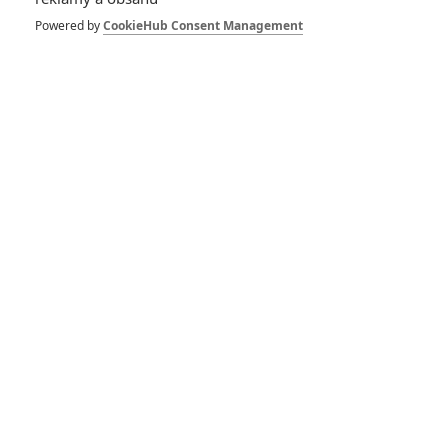
1
ČLÁNEK | 30.07.2026 12:31
Powered by
CookieHub Consent Management
Spider-Man: Zbrusu nový den – Podle recenzí máme čekat
překvapivě emotivní a osobní film
1
ČLÁNEK | 30.07.2026 03:42
Velké preview: Odyssea - seznamte se s maximálně nabitým
obsazením
DISKUZE
PŘIHLÁSIT
REGISTROVAT