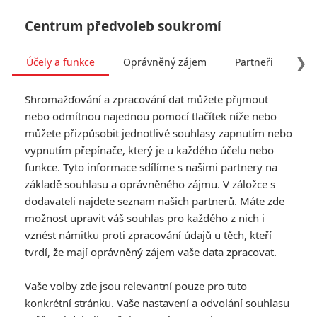
Centrum předvoleb soukromí
❯
Účely a funkce
Oprávněný zájem
Partneři
Pro
Tog
Shromažďování a zpracování dat můžete přijmout
navi
nebo odmítnou najednou pomocí tlačítek níže nebo
můžete přizpůsobit jednotlivé souhlasy zapnutím nebo
Deadpool 3 se chystá
vypnutím přepínače, který je u každého účelu nebo
funkce. Tyto informace sdílíme s našimi partnery na
rozmáchnout napříč
základě souhlasu a oprávněného zájmu. V záložce s
multiverzem
dodavateli najdete seznam našich partnerů. Máte zde
možnost upravit váš souhlas pro každého z nich i
Napsal:
vznést námitku proti zpracování údajů u těch, kteří
Petr Slavík - (Anarvin)
, 11.11.2022 19:59
tvrdí, že mají oprávněný zájem vaše data zpracovat.
KOMENTÁŘE
0
Vaše volby zde jsou relevantní pouze pro tuto
konkrétní stránku. Vaše nastavení a odvolání souhlasu