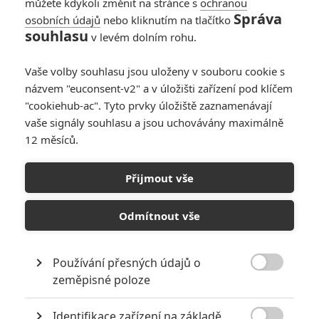
můžete kdykoli změnit na stránce s
ochranou
Správa
osobních údajů
nebo kliknutím na tlačítko
souhlasu
v levém dolním rohu.
PŘIDAT NOVÝ KOMENTÁŘ
Vaše volby souhlasu jsou uloženy v souboru cookie s
názvem "euconsent-v2" a v úložišti zařízení pod klíčem
Pro psaní komentářů, se přihlašte.
"cookiehub-ac". Tyto prvky úložiště zaznamenávají
vaše signály souhlasu a jsou uchovávány maximálně
RECENZE FILMŮ
12 měsíců.
10
Recenze: Zcela výjimečná Gerta
Schnirch nebarví hnus českých dějin
Přijmout vše
narůžovo
Odmítnout vše
5
Recenze: Záhada strašidelného
zámku úroveň štědrovečerních
pohádek nepozvedla
Používání přesných údajů o
8

zeměpisné poloze
Recenze: Občanská válka
Identifikace zařízení na základě