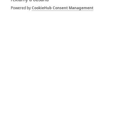
1
ČLÁNEK | 30.07.2026 12:31
Powered by
CookieHub Consent Management
Spider-Man: Zbrusu nový den – Podle recenzí máme čekat
překvapivě emotivní a osobní film
1
ČLÁNEK | 30.07.2026 03:42
Velké preview: Odyssea - seznamte se s maximálně nabitým
obsazením
DISKUZE
PŘIHLÁSIT
REGISTROVAT