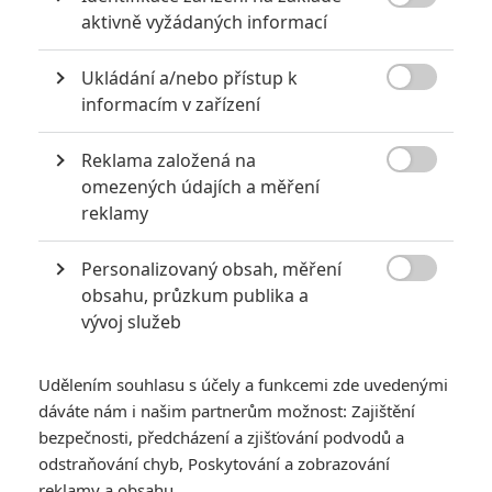
6

aktivně vyžádaných informací
Recenze: Godzilla x Kong: Nové
impérium
Ukládání a/nebo přístup k
8

Recenze: Opičí muž
informacím v zařízení
Reklama založená na

omezených údajích a měření
reklamy
POSLEDNÍ KOMENTOVANÉ
Personalizovaný obsah, měření
3

obsahu, průzkum publika a
ČLÁNEK | 01.08.2026 16:40
Marvel nečekaně zrušil již schválené pokračování
vývoj služeb
433
FILM | 01.08.2026 07:11
拆彈專家
Udělením souhlasu s účely a funkcemi zde uvedenými
dáváte nám i našim partnerům možnost: Zajištění
1
ČLÁNEK | 30.07.2026 20:14
bezpečnosti, předcházení a zjišťování podvodů a
Děti krve a kostí: Regulérní trailer představuje akční fantasy
odstraňování chyb, Poskytování a zobrazování
dobrodružství s vůní Afriky
reklamy a obsahu