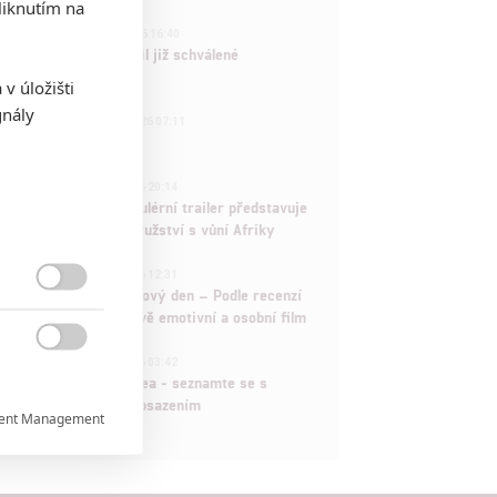
iknutím na
3
ČLÁNEK | 01.08.2026 16:40
Marvel nečekaně zrušil již schválené
pokračování
v úložišti
gnály
433
FILM | 01.08.2026 07:11
拆彈專家
1
ČLÁNEK | 30.07.2026 20:14
Děti krve a kostí: Regulérní trailer představuje
akční fantasy dobrodružství s vůní Afriky
1
ČLÁNEK | 30.07.2026 12:31
Spider-Man: Zbrusu nový den – Podle recenzí

máme čekat překvapivě emotivní a osobní film
1

ČLÁNEK | 30.07.2026 03:42
Velké preview: Odyssea - seznamte se s
maximálně nabitým obsazením
ent Management

