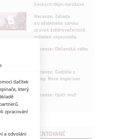
českých dějin narůžovo
5
Recenze: Záhada
strašidelného zámku
úroveň štědrovečerních
pohádek nepozvedla
8
Recenze: Občanská válka
s
6
Recenze: Godzilla x
Kong: Nové impérium
mocí tlačítek
pínače, který
8
Recenze: Opičí muž
základě
partnerů.
ti zpracování
POSLEDNÍ KOMENTOVANÉ
ní a odvolání