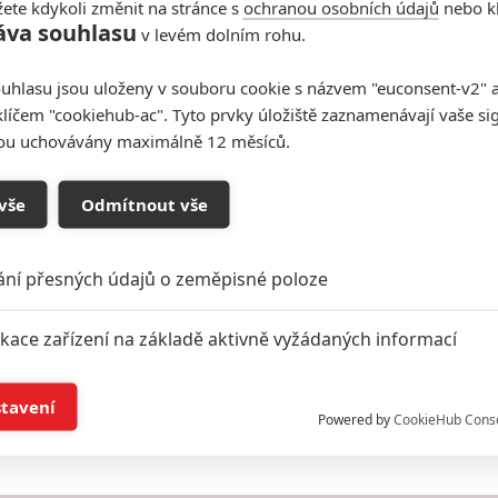
ete kdykoli změnit na stránce s
ochranou osobních údajů
nebo kl
áva souhlasu
v levém dolním rohu.
uhlasu jsou uloženy v souboru cookie s názvem "euconsent-v2" a 
klíčem "cookiehub-ac". Tyto prvky úložiště zaznamenávají vaše si
sou uchovávány maximálně 12 měsíců.
vše
Odmítnout vše
ání přesných údajů o zeměpisné poloze
ikace zařízení na základě aktivně vyžádaných informací
í a/nebo přístup k informacím v zařízení
stavení
Powered by
CookieHub Cons
a založená na omezených údajích a měření reklamy