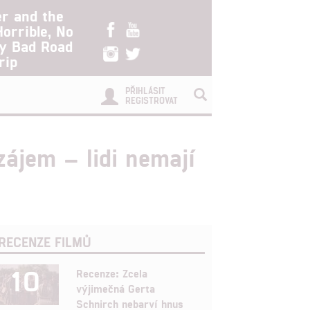
er and the
Horrible, No
ry Bad Road
rip
PŘIHLÁSIT
REGISTROVAT
zájem – lidi nemají
RECENZE FILMŮ
10
Recenze: Zcela
výjimečná Gerta
Schnirch nebarví hnus