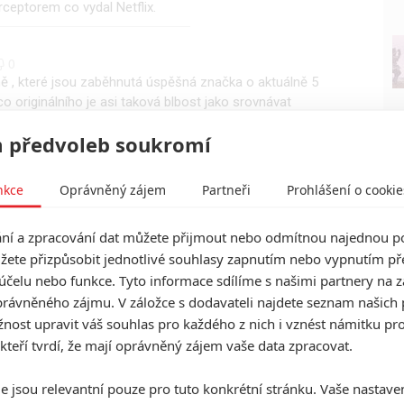
ceptorem co vydal Netflix.
0
ně , které jsou zaběhnutá úspěšná značka o aktuálně 5
o originálního je asi taková blbost jako srovnávat
ceptorem co vydal Netflix.
 předvoleb soukromí
0
0
nkce
Oprávněný zájem
Partneři
Prohlášení o cookie
 bych zašel do kina hned. Čekal sem že to bude nějaká
kvapilo. Stallone si to slušně dává jako starej suprman.
í a zpracování dat můžete přijmout nebo odmítnou najednou po
žete přizpůsobit jednotlivé souhlasy zapnutím nebo vypnutím pře
účelu nebo funkce. Tyto informace sdílíme s našimi partnery na 
rávněného zájmu. V záložce s dodavateli najdete seznam našich 
ost upravit váš souhlas pro každého z nich i vznést námitku pro
 kteří tvrdí, že mají oprávněný zájem vaše data zpracovat.
e jsou relevantní pouze pro tuto konkrétní stránku. Vaše nastave