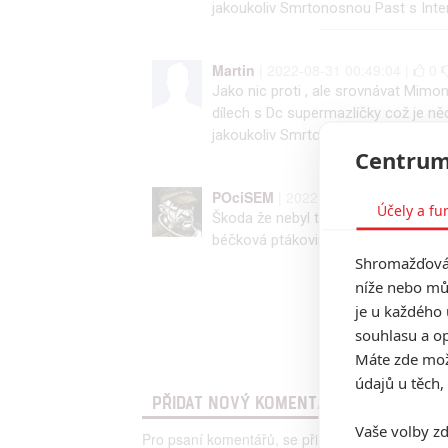
jakoukoliv Smrtonosnou Past s Inter
Martin
| 2022-08-31 00:49:04 |
0
Jako nic proti , ale srovnávat Mimo
dílech s Dc supermazlíčky což je něc
jakoukoliv Smrtonosnou Past s Inter
Centrum
POciSEM
| 2022-08-29 22:08:52 |
Účely a fu
Škoda že nebyl ten Samaritán. Na to
béčková ptákovina a velice mě to pře
Shromažďován
níže nebo mů
je u každého 
souhlasu a op
Máte zde možn
údajů u těch,
PŘIDAT NOVÝ KOMENTÁŘ
Vaše volby zd
Pro psaní komentářů, se přihlašte.