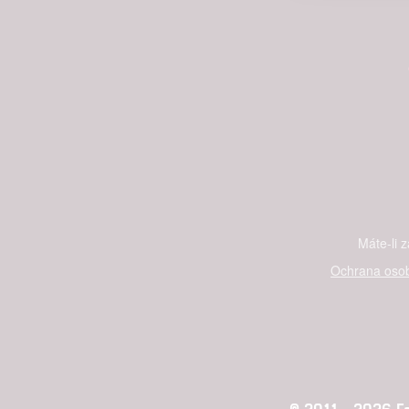
Person
služeb
Udělením sou
možnost: Zaji
Poskytování 
Máte-li 
Ochrana osob
© 2011 - 2026 Fan