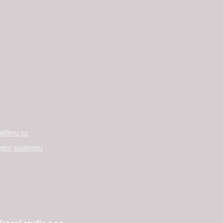

rtnerům
ání chyb,
filmu.cz
vení soukromí
ncal studio s.r.o.