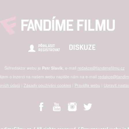
alizovaný obsah, měření obsahu, průzkum publika a vývoj
hlasu s účely a funkcemi zde uvedenými dáváte nám i našim pa
štění bezpečnosti, předcházení a zjišťování podvodů a odstraňov
a zobrazování reklamy a obsahu
DISKUZE
PŘIHLÁSIT
REGISTROVAT
Šéfredaktor webu je
Petr Slavík
, e-mail
redakce@fandimefilmu.cz
zájem o inzerci na našem webu napište nám na e-mail
redakce@fandime
ních údajů
|
Zásady používání cookies
|
Pravidla webu
|
Upravit nasta
dimeFilmu.cz / All rights reserved / Provozovatel webu je Ko