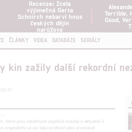
Recenze: Zcela
Alexand
výjimečná Gerta
Terrible, 
Schnirch nebarví hnus
Good, Ve
českých dějin
T
narůžovo
ZE
ČLÁNKY
VIDEA
DATABÁZE
SERIÁLY
y kin zažily další rekordní ne
 22:31
0
ně , které jsou zaběhnutá úspěšná značka o aktuálně 5
o originálního je asi taková blbost jako srovnávat