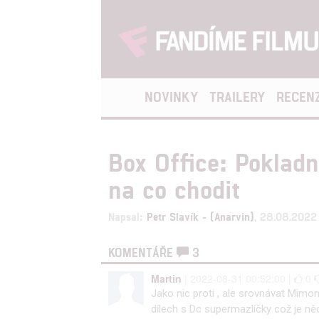
NOVINKY
TRAILERY
RECEN
Box Office: Pokladn
na co chodit
Napsal:
Petr Slavík - (Anarvin)
, 28.08.2022
KOMENTÁŘE
3
Martin
| 2022-08-31 00:52:00 |
0
Jako nic proti , ale srovnávat Mimo
dílech s Dc supermazlíčky což je něc