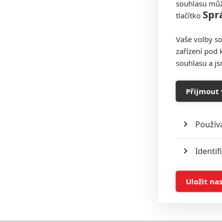
souhlasu můž
Spr
tlačítko
Vaše volby so
zařízení pod 
souhlasu a j
Přijmout 
Použív
Identif
Ukládán
Uložit na
Reklam